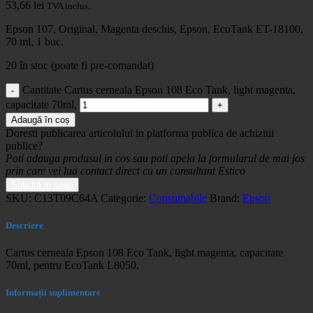
53,66
lei
TVA inclus.
Epson 107, Original, Magenta deschis, Epson, EcoTank ET-18100,
70 ml, 1 buc.
20 în stoc (poate fi pre-comandat)
Cantitate Cartus cerneala Epson 108 Eco Tank, light magenta,
capacitate 70ml,
Adaugă în coș
Doresti publicarea articolului in platforma publica de achizitii
publice?
Poti adauga produsul in cos sau poti apela la formularul de mai jos
prin care vei lua contact direct cu un consultant Estico
Solicită in seap
SKU:
C13T09C64A
Categorie:
Consumabile
Brand:
Epson
Descriere
Cartus cerneala Epson 108 Eco Tank, light magenta, capacitate
70ml, pentru EcoTank L8050.
Informații suplimentare