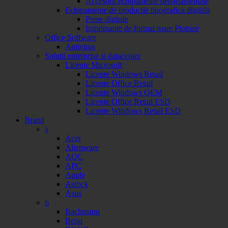
Accesorii echipamente departamentale
Echipamente de productie tipografica digitala
Prese digitale
Imprimante de format mare Plottare
Office Software
Antivirus
Solutii enterprise si datacenter
Licente Microsoft
Licente Windows Retail
Licente Office Retail
Licente Windows OEM
Licente Office Retail ESD
Licente Windows Retail ESD
Brand
a
Acer
Alienware
AOC
APC
Apple
Asrock
Asus
b
Bachmann
Benq