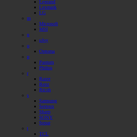
Legrand
Lexmark
LG
m
Microsoft
MSI
n
nJoy
o
Optoma
p
Pantum
Philips
r
Razer
Renz
Ricoh
s
Samsung
Serioux
Sharp
SONY
Sopar
t
TCL