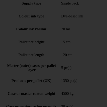
Supply type
Single pack
Colour ink type
Dye-based ink
Colour ink volume
70 ml
Pallet net height
15 cm
Pallet net length
120 cm
Master (outer) cases per pallet
5 pc(s)
layer
Products per pallet (UK)
1350 pc(s)
Case or master carton weight
4500 kg
Case or master carton quantity
30 pc(s)