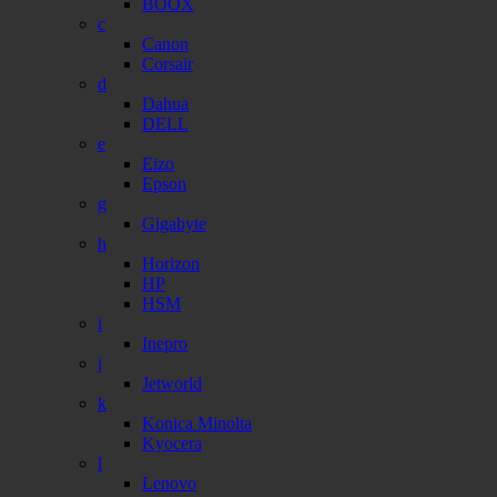
BOOX
c
Canon
Corsair
d
Dahua
DELL
e
Eizo
Epson
g
Gigabyte
h
Horizon
HP
HSM
i
Inepro
j
Jetworld
k
Konica Minolta
Kyocera
l
Lenovo