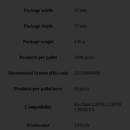
Package width
57 mm
Package depth
57 mm
Package weight
130 g
Products per pallet
1890 pc(s)
Harmonized System (HS) code
32159000900
Products per pallet layer
63 pc(s)
EcoTank L8050, L18050
Compatibility
CISMETA
Producator
EPSON