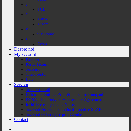
t
TCL
x
Xerox
Xiaomi
v
viewsonic
z
Zebra
Despre noi
My account
Partener
Portal facturi
Sesizare
Citire contor
Help
Servicii
Service on call
Estico – Soluții de Print & IT pentru Companii
FSMA – Full Service Maintenance Agreement
Inchiriere echipamente Xerox
Sistemul electronic de achiziții publice SEAP
Sistemul de finanțare prin Grenke
Contact