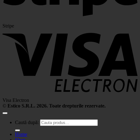
Stripe
Visa Electron
©
Estico S.R.L. 2026. Toate drepturile rezervate.
Caută după:
Home
Shop