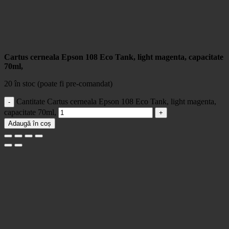
Cartus cerneala Epson 108 Eco Tank, light magenta, capacitate
70ml,
20 în stoc (poate fi pre-comandat)
Cantitate Cartus cerneala Epson 108 Eco Tank, light magenta,
capacitate 70ml,
Adaugă în coș