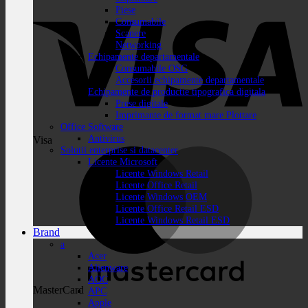
Piese
Consumabile
Scanere
Networking
Echipamente departamentale
Consumabile OSG
Accesorii echipamente departamentale
Echipamente de productie tipografica digitala
Prese digitale
Imprimante de format mare Plottare
Office Software
Antivirus
Visa
Solutii enterprise si datacenter
Licente Microsoft
Licente Windows Retail
Licente Office Retail
Licente Windows OEM
Licente Office Retail ESD
Licente Windows Retail ESD
Brand
a
Acer
Alienware
AOC
MasterCard
APC
Apple