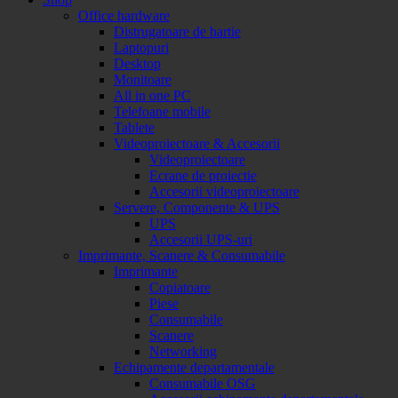
Office hardware
Distrugatoare de hartie
Laptopuri
Desktop
Monitoare
All in one PC
Telefoane mobile
Tablete
Videoproiectoare & Accesorii
Videoproiectoare
Ecrane de proiectie
Accesorii videoproiectoare
Servere, Componente & UPS
UPS
Accesorii UPS-uri
Imprimante, Scanere & Consumabile
Imprimante
Copiatoare
Piese
Consumabile
Scanere
Networking
Echipamente departamentale
Consumabile OSG