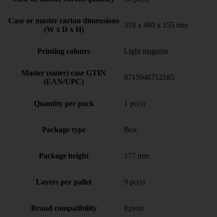
Case or master carton dimensions
310 x 480 x 155 mm
(W x D x H)
Printing colours
Light magenta
Master (outer) case GTIN
8715946712185
(EAN/UPC)
Quantity per pack
1 pc(s)
Package type
Box
Package height
177 mm
Layers per pallet
9 pc(s)
Brand compatibility
Epson