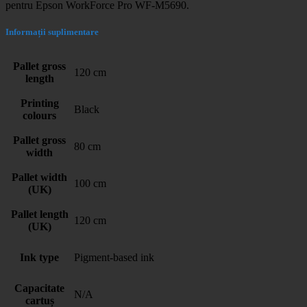
pentru Epson WorkForce Pro WF-M5690.
Informații suplimentare
Pallet gross
120 cm
length
Printing
Black
colours
Pallet gross
80 cm
width
Pallet width
100 cm
(UK)
Pallet length
120 cm
(UK)
Ink type
Pigment-based ink
Capacitate
N/A
cartuș