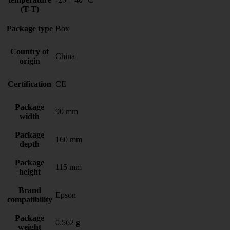
(T-T)
Package type
Box
Country of
China
origin
Certification
CE
Package
90 mm
width
Package
160 mm
depth
Package
115 mm
height
Brand
Epson
compatibility
Package
0.562 g
weight