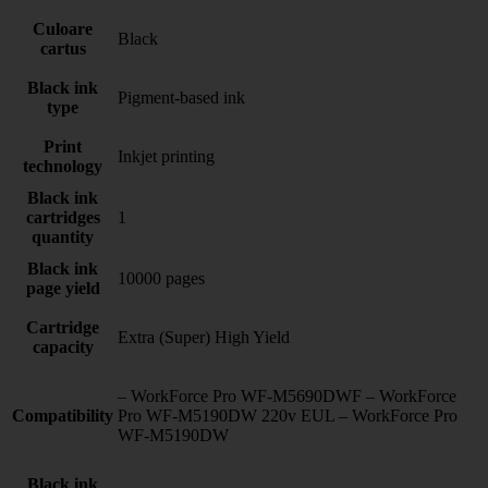
Culoare
Black
cartus
Black ink
Pigment-based ink
type
Print
Inkjet printing
technology
Black ink
cartridges
1
quantity
Black ink
10000 pages
page yield
Cartridge
Extra (Super) High Yield
capacity
– WorkForce Pro WF-M5690DWF – WorkForce
Compatibility
Pro WF-M5190DW 220v EUL – WorkForce Pro
WF-M5190DW
Black ink