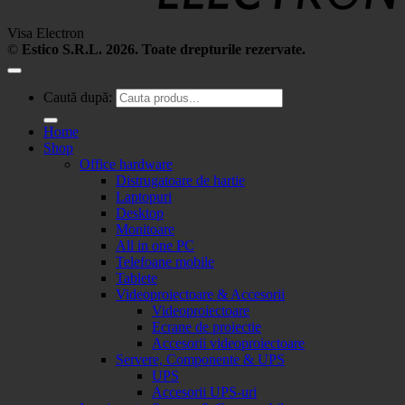
Visa Electron
©
Estico S.R.L. 2026. Toate drepturile rezervate.
Caută după:
Home
Shop
Office hardware
Distrugatoare de hartie
Laptopuri
Desktop
Monitoare
All in one PC
Telefoane mobile
Tablete
Videoproiectoare & Accesorii
Videoproiectoare
Ecrane de proiectie
Accesorii videoproiectoare
Servere, Componente & UPS
UPS
Accesorii UPS-uri