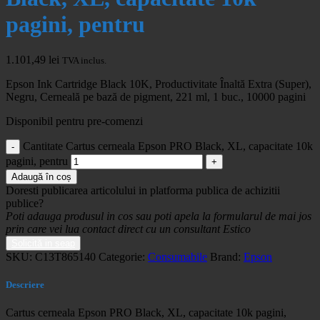
pagini, pentru
1.101,49
lei
TVA inclus.
Epson Ink Cartridge Black 10K, Productivitate Înaltă Extra (Super),
Negru, Cerneală pe bază de pigment, 221 ml, 1 buc., 10000 pagini
Disponibil pentru pre-comenzi
Cantitate Cartus cerneala Epson PRO Black, XL, capacitate 10k
pagini, pentru
Adaugă în coș
Doresti publicarea articolului in platforma publica de achizitii
publice?
Poti adauga produsul in cos sau poti apela la formularul de mai jos
prin care vei lua contact direct cu un consultant Estico
Solicită in seap
SKU:
C13T865140
Categorie:
Consumabile
Brand:
Epson
Descriere
Cartus cerneala Epson PRO Black, XL, capacitate 10k pagini,