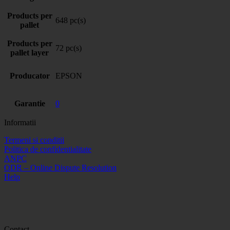
Products per
648 pc(s)
pallet
Products per
72 pc(s)
pallet layer
Producator
EPSON
Garantie
0
Informatii
Termeni si conditii
Politica de confidentialitate
ANPC
ODR – Online Dispute Resolution
Help
Contact