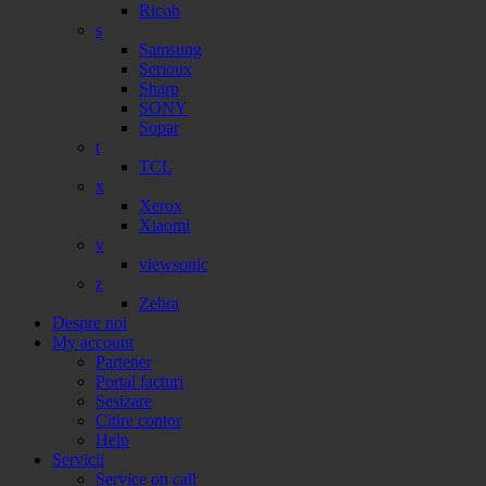
Ricoh
s
Samsung
Serioux
Sharp
SONY
Sopar
t
TCL
x
Xerox
Xiaomi
v
viewsonic
z
Zebra
Despre noi
My account
Partener
Portal facturi
Sesizare
Citire contor
Help
Servicii
Service on call