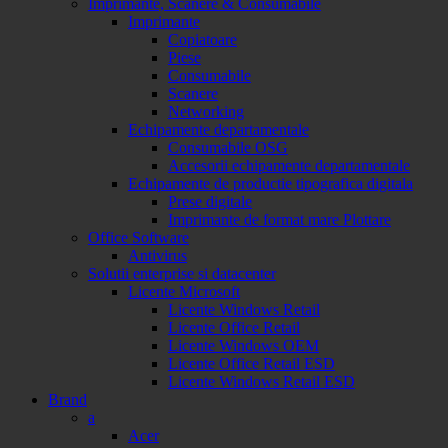
Imprimante, Scanere & Consumabile
Imprimante
Copiatoare
Piese
Consumabile
Scanere
Networking
Echipamente departamentale
Consumabile OSG
Accesorii echipamente departamentale
Echipamente de productie tipografica digitala
Prese digitale
Imprimante de format mare Plottare
Office Software
Antivirus
Solutii enterprise si datacenter
Licente Microsoft
Licente Windows Retail
Licente Office Retail
Licente Windows OEM
Licente Office Retail ESD
Licente Windows Retail ESD
Brand
a
Acer