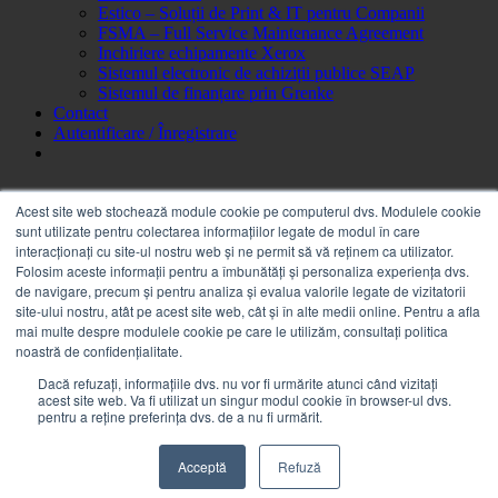
Estico – Soluții de Print & IT pentru Companii
FSMA – Full Service Maintenance Agreement
Inchiriere echipamente Xerox
Sistemul electronic de achiziții publice SEAP
Sistemul de finanțare prin Grenke
Contact
Autentificare / Înregistrare
Acest site web stochează module cookie pe computerul dvs. Modulele cookie
sunt utilizate pentru colectarea informațiilor legate de modul în care
interacționați cu site-ul nostru web și ne permit să vă reținem ca utilizator.
Folosim aceste informații pentru a îmbunătăți și personaliza experiența dvs.
de navigare, precum și pentru analiza și evalua valorile legate de vizitatorii
Cartus cerneala Epson PRO Black, XL, capacitate 10k pagini,
site-ului nostru, atât pe acest site web, cât și în alte medii online. Pentru a afla
pentru
mai multe despre modulele cookie pe care le utilizăm, consultați politica
noastră de confidențialitate.
Disponibil pentru pre-comenzi
Dacă refuzați, informațiile dvs. nu vor fi urmărite atunci când vizitați
acest site web. Va fi utilizat un singur modul cookie în browser-ul dvs.
Cantitate Cartus cerneala Epson PRO Black, XL, capacitate 10k
pentru a reține preferința dvs. de a nu fi urmărit.
pagini, pentru
Adaugă în coș
Acceptă
Refuză