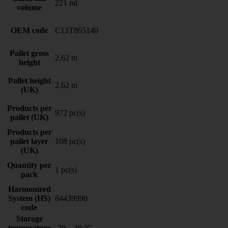
221 ml
volume
OEM code
C13T865140
Pallet gross
2.62 m
height
Pallet height
2.62 m
(UK)
Products per
972 pc(s)
pallet (UK)
Products per
pallet layer
108 pc(s)
(UK)
Quantity per
1 pc(s)
pack
Harmonized
System (HS)
84439990
code
Storage
temperature
-20 – 40 °C