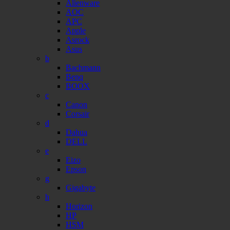
Alienware
AOC
APC
Apple
Asrock
Asus
b
Bachmann
Benq
BOOX
c
Canon
Corsair
d
Dahua
DELL
e
Eizo
Epson
g
Gigabyte
h
Horizon
HP
HSM