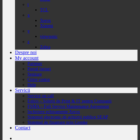
t
TCL
x
Xerox
Xiaomi
v
viewsonic
z
Zebra
Despre noi
My account
Partener
Portal facturi
Sesizare
Citire contor
Help
Servicii
Service on call
Estico – Soluții de Print & IT pentru Companii
FSMA – Full Service Maintenance Agreement
Inchiriere echipamente Xerox
Sistemul electronic de achiziții publice SEAP
Sistemul de finanțare prin Grenke
Contact