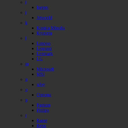
i
Inepro
j
Jetworld
k
Konica Minolta
Kyocera
l
Lenovo
Legrand
Lexmark
LG
m
Microsoft
MSI
n
nJoy
o
Optoma
p
Pantum
Philips
r
Razer
Renz