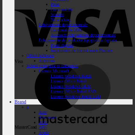
Piese
Consumabile
Scanere
Networking
Echipamente departamentale
Consumabile OSG
Accesorii echipamente departamentale
Echipamente de productie tipografica digitala
Prese digitale
Imprimante de format mare Plottare
Office Software
Antivirus
Visa
Solutii enterprise si datacenter
Licente Microsoft
Licente Windows Retail
Licente Office Retail
Licente Windows OEM
Licente Office Retail ESD
Licente Windows Retail ESD
Brand
a
Acer
Alienware
AOC
MasterCard
APC
Apple