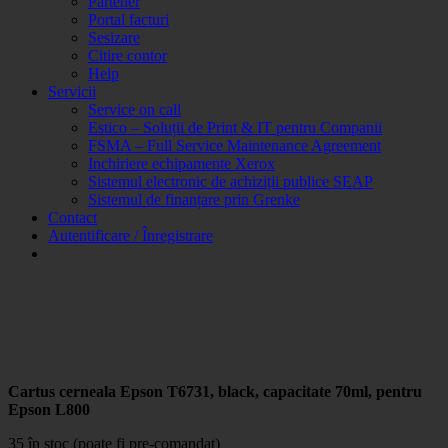
Partener
Portal facturi
Sesizare
Citire contor
Help
Servicii
Service on call
Estico – Soluții de Print & IT pentru Companii
FSMA – Full Service Maintenance Agreement
Inchiriere echipamente Xerox
Sistemul electronic de achiziții publice SEAP
Sistemul de finanțare prin Grenke
Contact
Autentificare / Înregistrare
Cartus cerneala Epson T6731, black, capacitate 70ml, pentru
Epson L800
35 în stoc (poate fi pre-comandat)