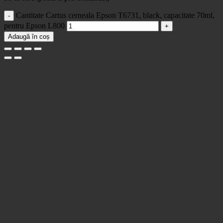
Cantitate Cartus cerneala Epson T6731, black, capacitate 70ml,
pentru Epson L800
Adaugă în coș