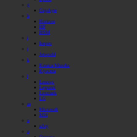
g
Gigabyte
h
Horizon
HP
HSM
i
Inepro
j
Jetworld
k
Konica Minolta
Kyocera
l
Lenovo
Legrand
Lexmark
LG
m
Microsoft
MSI
n
nJoy
o
Optoma