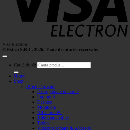
Visa Electron
©
Estico S.R.L. 2026. Toate drepturile rezervate.
Caută după:
Home
Shop
Office hardware
Distrugatoare de hartie
Laptopuri
Desktop
Monitoare
All in one PC
Telefoane mobile
Tablete
Videoproiectoare & Accesorii