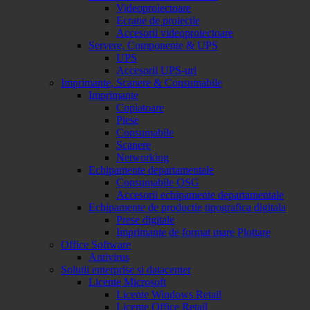
Videoproiectoare
Ecrane de proiectie
Accesorii videoproiectoare
Servere, Componente & UPS
UPS
Accesorii UPS-uri
Imprimante, Scanere & Consumabile
Imprimante
Copiatoare
Piese
Consumabile
Scanere
Networking
Echipamente departamentale
Consumabile OSG
Accesorii echipamente departamentale
Echipamente de productie tipografica digitala
Prese digitale
Imprimante de format mare Plottare
Office Software
Antivirus
Solutii enterprise si datacenter
Licente Microsoft
Licente Windows Retail
Licente Office Retail