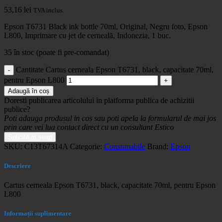
53,16
lei
TVA inclus.
Epson T6731 Black ink bottle 70ml, Original, Negru foto, Epson
L800, Imprimare cu jet de cerneală, Indonezia, 1 buc.
35 în stoc (poate fi pre-comandat)
Cantitate Cartus cerneala Epson T6731, black, capacitate 70ml,
pentru Epson L800
Adaugă în coș
Doresti publicarea articolului in platforma publica de achizitii
publice?
Poti adauga produsul in cos sau poti apela la formularul de mai jos
prin care vei lua contact direct cu un consultant Estico
Solicită in seap
SKU:
C13T67314A
Categorie:
Consumabile
Brand:
Epson
Descriere
Cartus cerneala Epson T6731, black, capacitate 70ml, pentru Epson
L800
Informații suplimentare