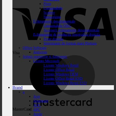
Piese
Consumabile
Scanere
Networking
Echipamente departamentale
Consumabile OSG
Accesorii echipamente departamentale
Echipamente de productie tipografica digitala
Prese digitale
Imprimante de format mare Plottare
Office Software
Antivirus
Visa
Solutii enterprise si datacenter
Licente Microsoft
Licente Windows Retail
Licente Office Retail
Licente Windows OEM
Licente Office Retail ESD
Licente Windows Retail ESD
Brand
a
Acer
Alienware
AOC
MasterCard
APC
Apple