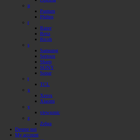
p
Pantum
Philips
r
Razer
Renz
Ricoh
s
Samsung
Serioux
Sharp
SONY
Sopar
t
TCL
x
Xerox
Xiaomi
v
viewsonic
z
Zebra
Despre noi
My account