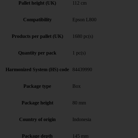
Pallet height (UK)
112 cm
Compatibility
Epson L800
Products per pallet (UK)
1680 pc(s)
Quantity per pack
1 pc(s)
Harmonized System (HS) code
84439990
Package type
Box
Package height
80 mm
Country of origin
Indonesia
Package depth
145 mm