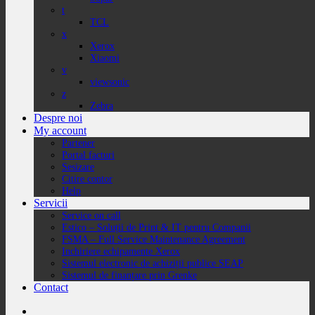
t
TCL
x
Xerox
Xiaomi
v
viewsonic
z
Zebra
Despre noi
My account
Partener
Portal facturi
Sesizare
Citire contor
Help
Servicii
Service on call
Estico – Soluții de Print & IT pentru Companii
FSMA – Full Service Maintenance Agreement
Inchiriere echipamente Xerox
Sistemul electronic de achiziții publice SEAP
Sistemul de finanțare prin Grenke
Contact