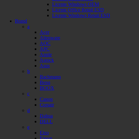
Licente Windows OEM
Licente Office Retail ESD
Licente Windows Retail ESD
Brand
a
Acer
Alienware
AOC
APC
Apple
Asrock
Asus
b
Bachmann
Benq
BOOX
c
Canon
Corsair
d
Dahua
DELL
e
Eizo
Epson