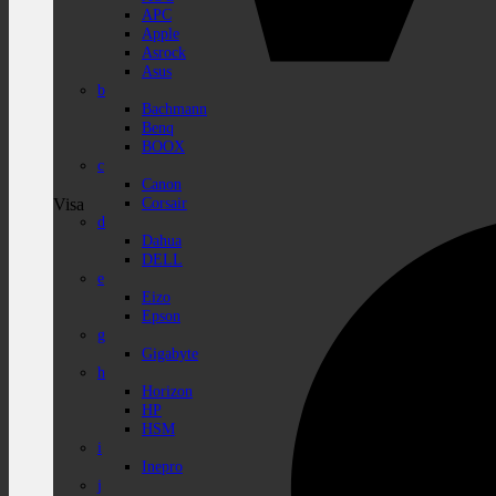
APC
Apple
Asrock
Asus
b
Bachmann
Benq
BOOX
c
Canon
Corsair
Visa
d
Dahua
DELL
e
Eizo
Epson
g
Gigabyte
h
Horizon
HP
HSM
i
Inepro
j