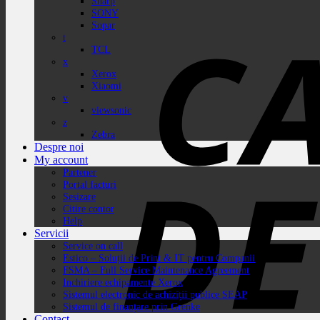
Sharp
SONY
Sopar
t
TCL
x
Xerox
Xiaomi
v
viewsonic
z
Zebra
Despre noi
My account
Partener
Portal facturi
Sesizare
Citire contor
Help
Servicii
Service on call
Estico – Soluții de Print & IT pentru Companii
FSMA – Full Service Maintenance Agreement
Inchiriere echipamente Xerox
Sistemul electronic de achiziții publice SEAP
Sistemul de finanțare prin Grenke
Contact