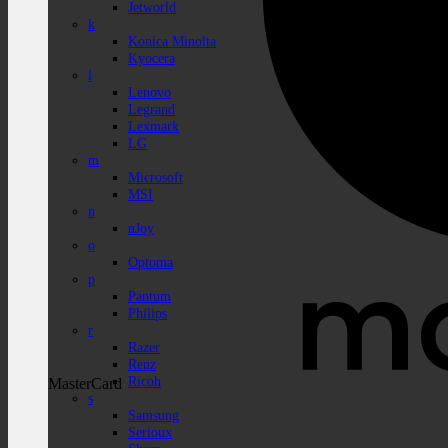
Jetworld
k
Konica Minolta
Kyocera
l
Lenovo
Legrand
Lexmark
LG
m
Microsoft
MSI
n
nJoy
o
Optoma
p
Pantum
Philips
r
Razer
Renz
Ricoh
MasterCard
s
Samsung
Serioux