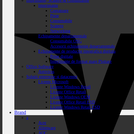
Imprimante, Scanere & Consumabile
Imprimante
Copiatoare
Piese
Consumabile
Scanere
Networking
Echipamente departamentale
Consumabile OSG
Accesorii echipamente departamentale
Echipamente de productie tipografica digitala
Prese digitale
Imprimante de format mare Plottare
Office Software
Antivirus
Solutii enterprise si datacenter
Licente Microsoft
Licente Windows Retail
Licente Office Retail
Licente Windows OEM
Licente Office Retail ESD
Licente Windows Retail ESD
Brand
a
Acer
Alienware
AOC