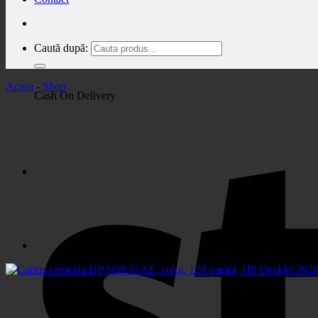
Caută după:
Acasa
-
Shop
Cash On Delivery