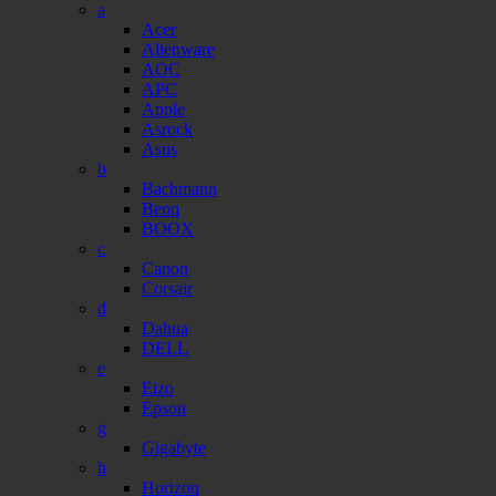
a
Acer
Alienware
AOC
APC
Apple
Asrock
Asus
b
Bachmann
Benq
BOOX
c
Canon
Corsair
d
Dahua
DELL
e
Eizo
Epson
g
Gigabyte
h
Horizon