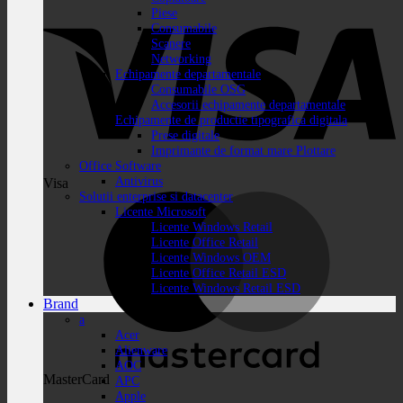
Piese
Consumabile
Scanere
Networking
Echipamente departamentale
Consumabile OSG
Accesorii echipamente departamentale
Echipamente de productie tipografica digitala
Prese digitale
Imprimante de format mare Plottare
Office Software
Antivirus
Visa
Solutii enterprise si datacenter
Licente Microsoft
Licente Windows Retail
Licente Office Retail
Licente Windows OEM
Licente Office Retail ESD
Licente Windows Retail ESD
Brand
a
Acer
Alienware
AOC
MasterCard
APC
Apple