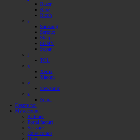
Razer
Renz
Ricoh
s
Samsung
Serioux
Sharp
SONY
Sopar
t
TCL
x
Xerox
Xiaomi
v
viewsonic
z
Zebra
Despre noi
My account
Partener
Portal facturi
Sesizare
Citire contor
Help