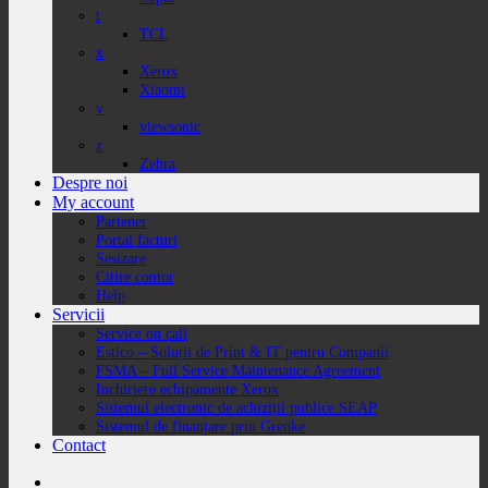
t
TCL
x
Xerox
Xiaomi
v
viewsonic
z
Zebra
Despre noi
My account
Partener
Portal facturi
Sesizare
Citire contor
Help
Servicii
Service on call
Estico – Soluții de Print & IT pentru Companii
FSMA – Full Service Maintenance Agreement
Inchiriere echipamente Xerox
Sistemul electronic de achiziții publice SEAP
Sistemul de finanțare prin Grenke
Contact