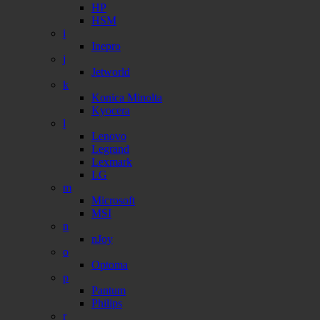
HP
HSM
i
Inepro
j
Jetworld
k
Konica Minolta
Kyocera
l
Lenovo
Legrand
Lexmark
LG
m
Microsoft
MSI
n
nJoy
o
Optoma
p
Pantum
Philips
r