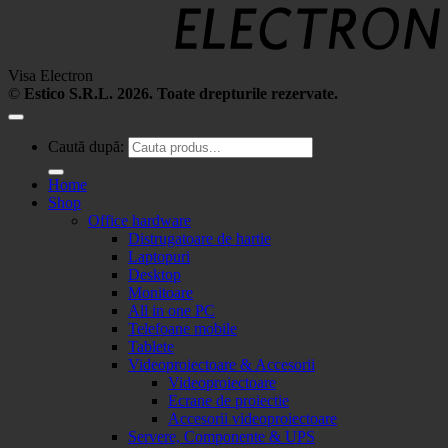
Visa Electron
©
Estico S.R.L. 2026. Toate drepturile rezervate.
Caută după:
Home
Shop
Office hardware
Distrugatoare de hartie
Laptopuri
Desktop
Monitoare
All in one PC
Telefoane mobile
Tablete
Videoproiectoare & Accesorii
Videoproiectoare
Ecrane de proiectie
Accesorii videoproiectoare
Servere, Componente & UPS