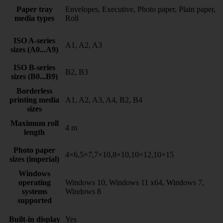
Paper tray
Envelopes, Executive, Photo paper, Plain paper,
media types
Roll
ISO A-series
A1, A2, A3
sizes (A0...A9)
ISO B-series
B2, B3
sizes (B0...B9)
Borderless
printing media
A1, A2, A3, A4, B2, B4
sizes
Maximum roll
4 m
length
Photo paper
4×6,5×7,7×10,8×10,10×12,10×15
sizes (imperial)
Windows
operating
Windows 10, Windows 11 x64, Windows 7,
systems
Windows 8
supported
Built-in display
Yes