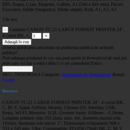
DPI, Negru, Cyan, Magenta, Galben, A1 (594 x 841 mm), Plicuri,
Executive, Hârtie fotografică, Hârtie simplă, Rolă, A1, A2, A3
3 în stoc
Cantitate CANON TC-21 LARGE FORMAT PRINTER 24",
4 culori BK, C,
Adaugă în coș
Doresti publicarea articolului in platforma publica de achizitii
publice?
Poti adauga produsul in cos sau poti apela la formularul de mai jos
prin care vei lua contact direct cu un consultant Estico
Solicită in seap
SKU:
7055C003AA
Categorie:
Imprimante de format mare
Brand:
Canon
Descriere
CANON TC-21 LARGE FORMAT PRINTER 24″, 4 culori BK,
C, M, Y, Apple AirPrint, Mopria, Chrome OS, Interfata: USB,
Retea, WI-FI, Memorie: 1GB, Grosime hartie: 0.08mm – 0.28mm,
Lungime printare: min.203.2mm, max. 4m, diametru maxim rola:
110mm, diamentu role intern: 2″, Dimensiuni echipament: 968 x
533 x 245 mm, 33kg, Consumabile: PFi-050 (70ml) BK, C, M, Y