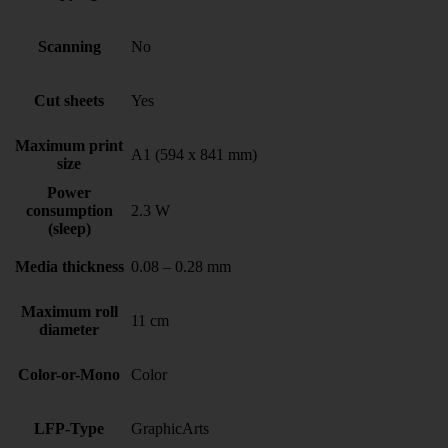
Scanning
No
Cut sheets
Yes
Maximum print
A1 (594 x 841 mm)
size
Power
consumption
2.3 W
(sleep)
Media thickness
0.08 – 0.28 mm
Maximum roll
11 cm
diameter
Color-or-Mono
Color
LFP-Type
GraphicArts