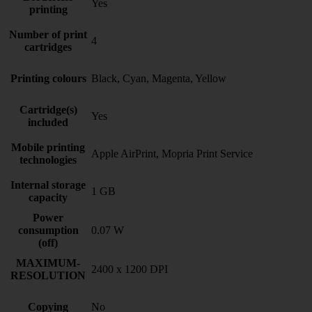
Yes
printing
Number of print
4
cartridges
Printing colours
Black, Cyan, Magenta, Yellow
Cartridge(s)
Yes
included
Mobile printing
Apple AirPrint, Mopria Print Service
technologies
Internal storage
1 GB
capacity
Power
consumption
0.07 W
(off)
MAXIMUM-
2400 x 1200 DPI
RESOLUTION
Copying
No