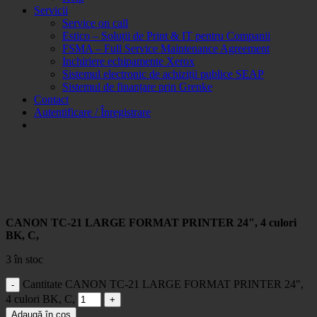
Servicii
Service on call
Estico – Soluții de Print & IT pentru Companii
FSMA – Full Service Maintenance Agreement
Inchiriere echipamente Xerox
Sistemul electronic de achiziții publice SEAP
Sistemul de finanțare prin Grenke
Contact
Autentificare / Înregistrare
CANON TC-21 LARGE FORMAT PRINTER 24", 4 culori
BK, C,
3 în stoc
Cantitate CANON TC-21 LARGE FORMAT PRINTER 24",
4 culori BK, C,
Adaugă în coș