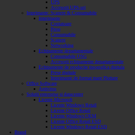
UPS
Accesorii UPS-uri
Imprimante, Scanere & Consumabile
Imprimante
Copiatoare
Piese
Consumabile
Scanere
Networking
Echipamente departamentale
Consumabile OSG
Accesorii echipamente departamentale
Echipamente de productie tipografica digitala
Prese digitale
Imprimante de format mare Plottare
Office Software
Antivirus
Solutii enterprise si datacenter
Licente Microsoft
Licente Windows Retail
Licente Office Retail
Licente Windows OEM
Licente Office Retail ESD
Licente Windows Retail ESD
Brand