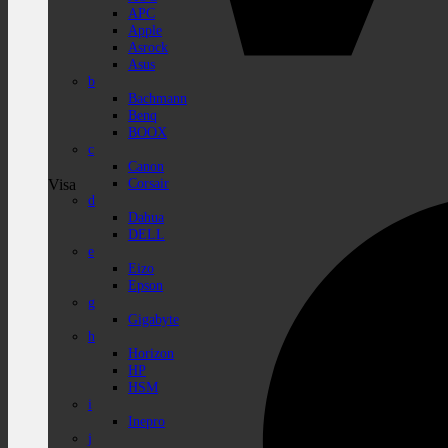
APC
Apple
Asrock
Asus
b
Bachmann
Benq
BOOX
c
Canon
Corsair
Visa
d
Dahua
DELL
e
Eizo
Epson
g
Gigabyte
h
Horizon
HP
HSM
i
Inepro
j