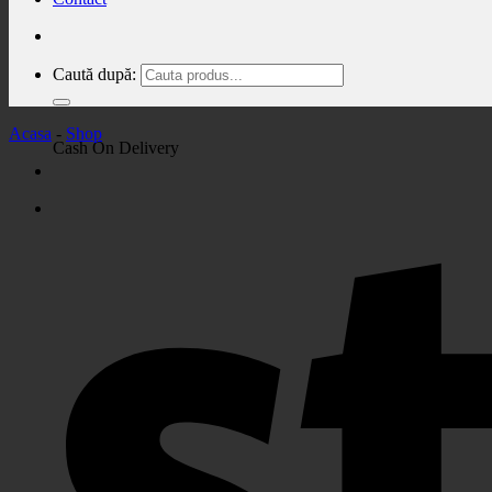
Caută după:
Acasa
-
Shop
Cash On Delivery