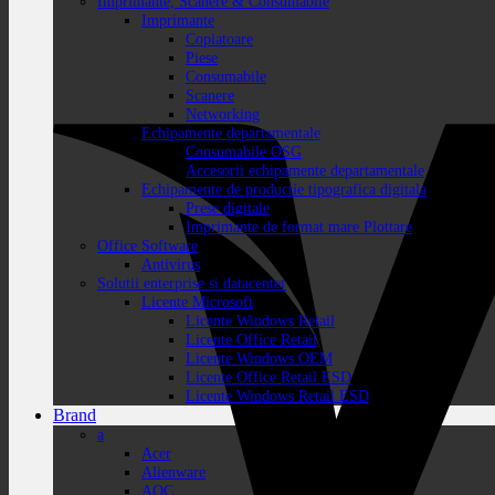
Imprimante, Scanere & Consumabile
Imprimante
Copiatoare
Piese
Consumabile
Scanere
Networking
Echipamente departamentale
Consumabile OSG
Accesorii echipamente departamentale
Echipamente de productie tipografica digitala
Prese digitale
Imprimante de format mare Plottare
Office Software
Antivirus
Solutii enterprise si datacenter
Licente Microsoft
Licente Windows Retail
Licente Office Retail
Licente Windows OEM
Licente Office Retail ESD
Licente Windows Retail ESD
Brand
a
Acer
Alienware
AOC