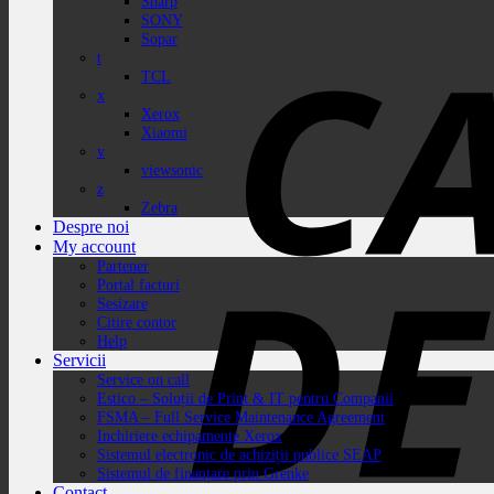
Sharp
SONY
Sopar
t
TCL
x
Xerox
Xiaomi
v
viewsonic
z
Zebra
Despre noi
My account
Partener
Portal facturi
Sesizare
Citire contor
Help
Servicii
Service on call
Estico – Soluții de Print & IT pentru Companii
FSMA – Full Service Maintenance Agreement
Inchiriere echipamente Xerox
Sistemul electronic de achiziții publice SEAP
Sistemul de finanțare prin Grenke
Contact