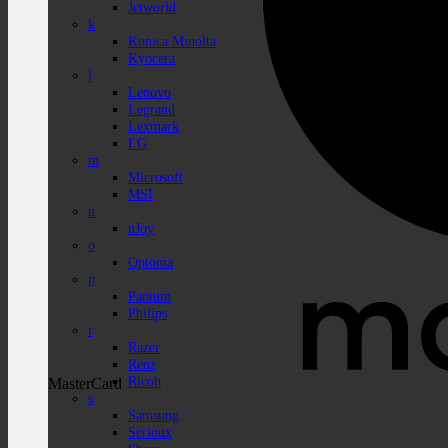
Jetworld
k
Konica Minolta
Kyocera
l
Lenovo
Legrand
Lexmark
LG
m
Microsoft
MSI
n
nJoy
o
Optoma
p
Pantum
Philips
r
Razer
Renz
Ricoh
MasterCard
s
Samsung
Serioux