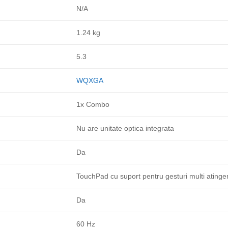
N/A
1.24 kg
5.3
WQXGA
1x Combo
Nu are unitate optica integrata
Da
TouchPad cu suport pentru gesturi multi atinge
Da
60 Hz