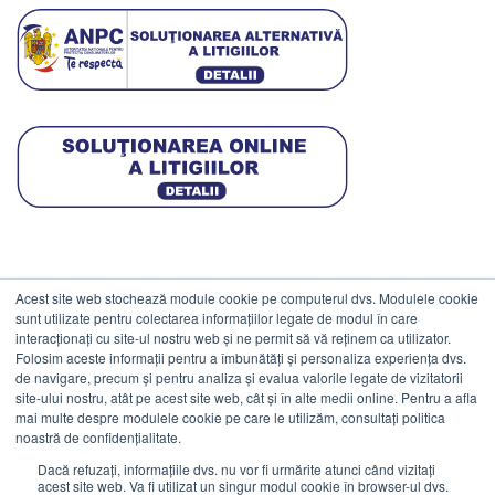
Acest site web stochează module cookie pe computerul dvs. Modulele cookie
DATE COMERCIALE
sunt utilizate pentru colectarea informațiilor legate de modul în care
interacționați cu site-ul nostru web și ne permit să vă reținem ca utilizator.
Folosim aceste informații pentru a îmbunătăți și personaliza experiența dvs.
ESTICO S.R.L.
de navigare, precum și pentru analiza și evalua valorile legate de vizitatorii
CIF: RO1094402.
site-ului nostru, atât pe acest site web, cât și în alte medii online. Pentru a afla
mai multe despre modulele cookie pe care le utilizăm, consultați politica
Reg.Com: J08/469/1991.
noastră de confidențialitate.
Dacă refuzați, informațiile dvs. nu vor fi urmărite atunci când vizitați
acest site web. Va fi utilizat un singur modul cookie în browser-ul dvs.