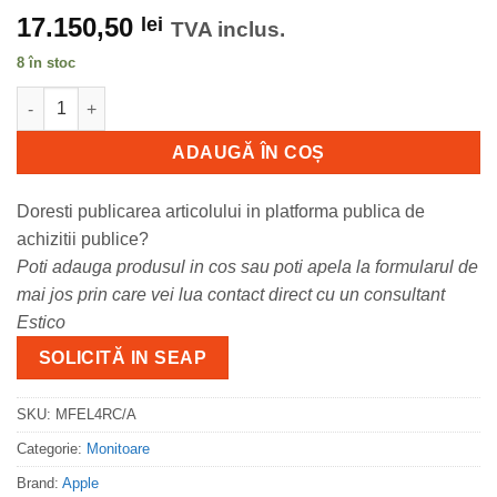
17.150,50
lei
TVA inclus.
8 în stoc
Cantitate Apple Studio Display XDR - 27" Retina 5K - Standard
ADAUGĂ ÎN COȘ
Doresti publicarea articolului in platforma publica de
achizitii publice?
Poti adauga produsul in cos sau poti apela la formularul de
mai jos prin care vei lua contact direct cu un consultant
Estico
SOLICITĂ IN SEAP
SKU:
MFEL4RC/A
Categorie:
Monitoare
Brand:
Apple