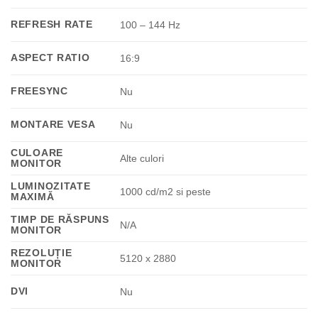
REFRESH RATE
100 – 144 Hz
ASPECT RATIO
16:9
FREESYNC
Nu
MONTARE VESA
Nu
CULOARE
Alte culori
MONITOR
LUMINOZITATE
1000 cd/m2 si peste
MAXIMĂ
TIMP DE RĂSPUNS
N/A
MONITOR
REZOLUȚIE
5120 x 2880
MONITOR
DVI
Nu