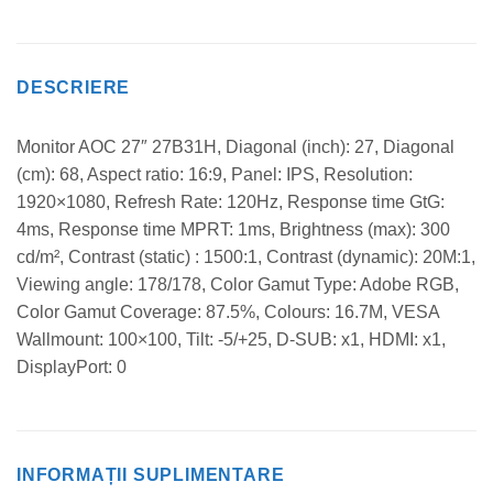
DESCRIERE
Monitor AOC 27″ 27B31H, Diagonal (inch): 27, Diagonal
(cm): 68, Aspect ratio: 16:9, Panel: IPS, Resolution:
1920×1080, Refresh Rate: 120Hz, Response time GtG:
4ms, Response time MPRT: 1ms, Brightness (max): 300
cd/m², Contrast (static) : 1500:1, Contrast (dynamic): 20M:1,
Viewing angle: 178/178, Color Gamut Type: Adobe RGB,
Color Gamut Coverage: 87.5%, Colours: 16.7M, VESA
Wallmount: 100×100, Tilt: -5/+25, D-SUB: x1, HDMI: x1,
DisplayPort: 0
INFORMAȚII SUPLIMENTARE