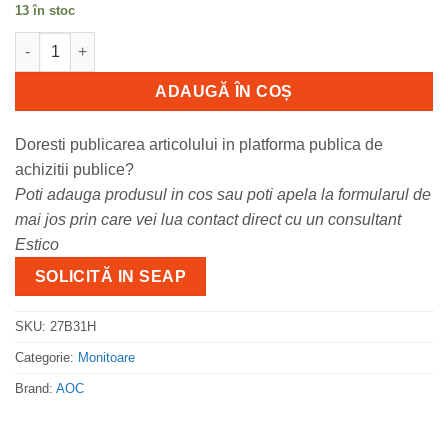
13 în stoc
Cantitate Monitor Consumer AOC 27B31H, 27", 1920 x 1080 pixel
ADAUGĂ ÎN COȘ
Doresti publicarea articolului in platforma publica de
achizitii publice?
Poti adauga produsul in cos sau poti apela la formularul de
mai jos prin care vei lua contact direct cu un consultant
Estico
SOLICITĂ IN SEAP
SKU:
27B31H
Categorie:
Monitoare
Brand:
AOC