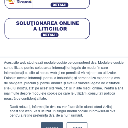
Acest site web stochează module cookie pe computerul dvs. Modulele cookie
DATE COMERCIALE
sunt utilizate pentru colectarea informațiilor legate de modul în care
interacționați cu site-ul nostru web și ne permit să vă reținem ca utilizator.
Folosim aceste informații pentru a îmbunătăți și personaliza experiența dvs.
ESTICO S.R.L.
de navigare, precum și pentru analiza și evalua valorile legate de vizitatorii
CIF: RO1094402.
site-ului nostru, atât pe acest site web, cât și în alte medii online. Pentru a afla
mai multe despre modulele cookie pe care le utilizăm, consultați politica
Reg.Com: J08/469/1991.
noastră de confidențialitate.
Dacă refuzați, informațiile dvs. nu vor fi urmărite atunci când vizitați
acest site web. Va fi utilizat un singur modul cookie în browser-ul dvs.
pentru a reține preferința dvs. de a nu fi urmărit.
Visa
MasterCard
Cash
Stripe
Visa
Acceptă
Refuză
On
Electron