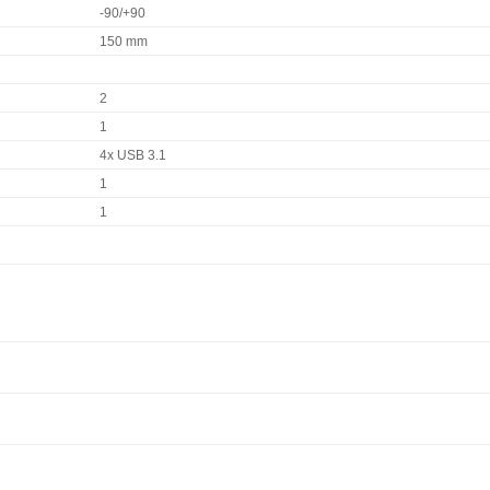
-90/+90
150 mm
2
1
4x USB 3.1
1
1