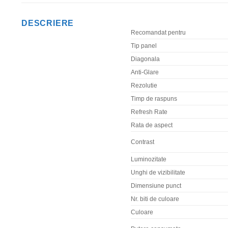
DESCRIERE
Recomandat pentru
Tip panel
Diagonala
Anti-Glare
Rezolutie
Timp de raspuns
Refresh Rate
Rata de aspect
Contrast
Luminozitate
Unghi de vizibilitate
Dimensiune punct
Nr. biti de culoare
Culoare