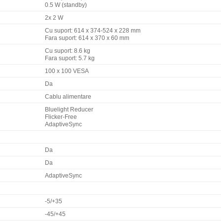
0.5 W (standby)
2x 2 W
Cu suport: 614 x 374-524 x 228 mm
Fara suport: 614 x 370 x 60 mm
Cu suport: 8.6 kg
Fara suport: 5.7 kg
100 x 100 VESA
Da
Cablu alimentare
Bluelight Reducer
Flicker-Free
AdaptiveSync
Da
Da
AdaptiveSync
-5/+35
-45/+45