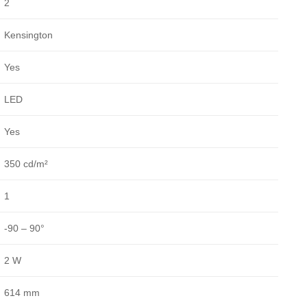
2
Kensington
Yes
LED
Yes
350 cd/m²
1
-90 – 90°
2 W
614 mm