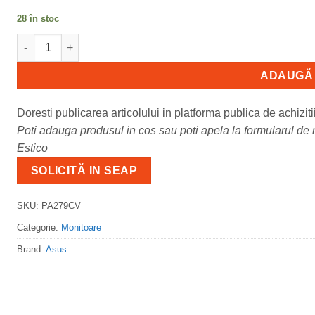
28 în stoc
Cantitate Monitor Consumer ASUS PA279CV, 27", 3840 x 2160 pi
ADAUGĂ 
Doresti publicarea articolului in platforma publica de achiziti
Poti adauga produsul in cos sau poti apela la formularul de m
Estico
SOLICITĂ IN SEAP
SKU:
PA279CV
Categorie:
Monitoare
Brand:
Asus