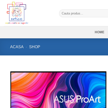
Skip
to
Caută
content
după:
HOME
ACASA
-
SHOP