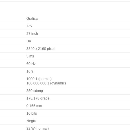
Grafica
IPS
27 inch
Da
3840 x 2160 pixeli
5 ms
60 Hz
16:9
1000:1 (normal)
100.000.000:1 (dynamic)
350 cd/mp
178/178 grade
0.155 mm
10 bits
Negru
32 W (normal)