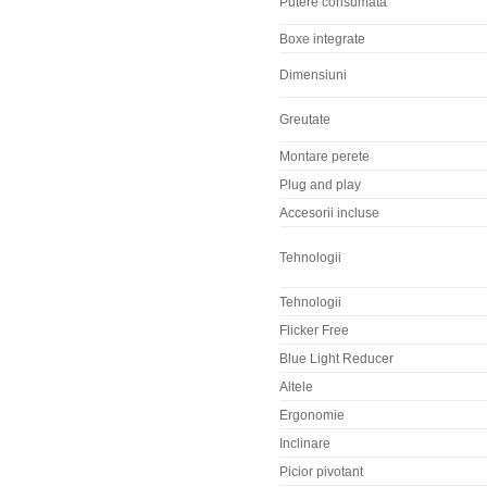
Putere consumata
Boxe integrate
Dimensiuni
Greutate
Montare perete
Plug and play
Accesorii incluse
Tehnologii
Tehnologii
Flicker Free
Blue Light Reducer
Altele
Ergonomie
Inclinare
Picior pivotant