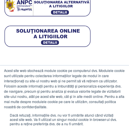
Acest site web stochează module cookie pe computerul dvs. Modulele cookie
DATE COMERCIALE
sunt utilizate pentru colectarea informațiilor legate de modul în care
interacționați cu site-ul nostru web și ne permit să vă reținem ca utilizator.
Folosim aceste informații pentru a îmbunătăți și personaliza experiența dvs.
ESTICO S.R.L.
de navigare, precum și pentru analiza și evalua valorile legate de vizitatorii
CIF: RO1094402.
site-ului nostru, atât pe acest site web, cât și în alte medii online. Pentru a afla
mai multe despre modulele cookie pe care le utilizăm, consultați politica
Reg.Com: J08/469/1991.
noastră de confidențialitate.
Dacă refuzați, informațiile dvs. nu vor fi urmărite atunci când vizitați
acest site web. Va fi utilizat un singur modul cookie în browser-ul dvs.
pentru a reține preferința dvs. de a nu fi urmărit.