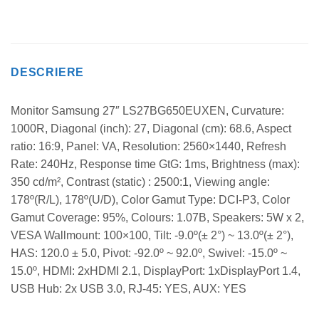
DESCRIERE
Monitor Samsung 27″ LS27BG650EUXEN, Curvature:
1000R, Diagonal (inch): 27, Diagonal (cm): 68.6, Aspect
ratio: 16:9, Panel: VA, Resolution: 2560×1440, Refresh
Rate: 240Hz, Response time GtG: 1ms, Brightness (max):
350 cd/m², Contrast (static) : 2500:1, Viewing angle:
178º(R/L), 178º(U/D), Color Gamut Type: DCI-P3, Color
Gamut Coverage: 95%, Colours: 1.07B, Speakers: 5W x 2,
VESA Wallmount: 100×100, Tilt: -9.0º(± 2°) ~ 13.0º(± 2°),
HAS: 120.0 ± 5.0, Pivot: -92.0º ~ 92.0º, Swivel: -15.0º ~
15.0º, HDMI: 2xHDMI 2.1, DisplayPort: 1xDisplayPort 1.4,
USB Hub: 2x USB 3.0, RJ-45: YES, AUX: YES