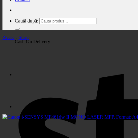
Caută după:
Acasa
-
Shop
Cash On Delivery