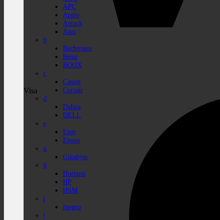
APC
Apple
Asrock
Asus
b
Bachmann
Benq
BOOX
c
Canon
Corsair
Visa
d
Dahua
DELL
e
Eizo
Epson
g
Gigabyte
h
Horizon
HP
HSM
i
Inepro
j