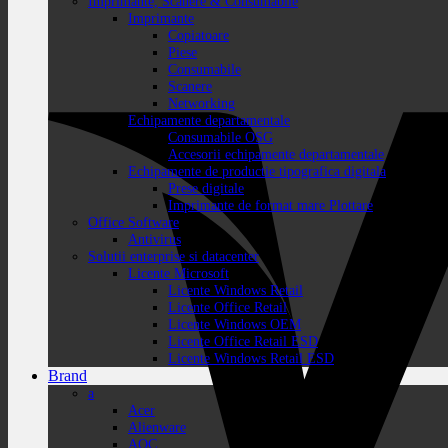
Imprimante, Scanere & Consumabile
Imprimante
Copiatoare
Piese
Consumabile
Scanere
Networking
Echipamente departamentale
Consumabile OSG
Accesorii echipamente departamentale
Echipamente de productie tipografica digitala
Prese digitale
Imprimante de format mare Plottare
Office Software
Antivirus
Solutii enterprise si datacenter
Licente Microsoft
Licente Windows Retail
Licente Office Retail
Licente Windows OEM
Licente Office Retail ESD
Licente Windows Retail ESD
Brand
a
Acer
Alienware
AOC