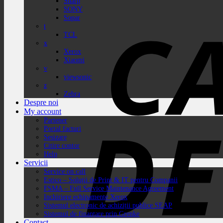
Sharp
SONY
Sopar
t
TCL
x
Xerox
Xiaomi
v
viewsonic
z
Zebra
Despre noi
My account
Partener
Portal facturi
Sesizare
Citire contor
Help
Servicii
Service on call
Estico – Soluții de Print & IT pentru Companii
FSMA – Full Service Maintenance Agreement
Inchiriere echipamente Xerox
Sistemul electronic de achiziții publice SEAP
Sistemul de finanțare prin Grenke
Contact