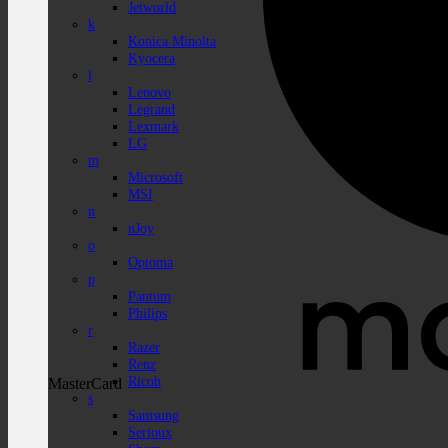
Jetworld
k
Konica Minolta
Kyocera
l
Lenovo
Legrand
Lexmark
LG
m
Microsoft
MSI
n
nJoy
o
Optoma
p
Pantum
Philips
r
Razer
Renz
Ricoh
MasterCard
s
Samsung
Serioux