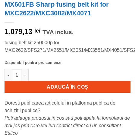
MX601FB Sharp fusing belt kit for
MXC2622/MXC3082/MX4071
1.079,13
lei
TVA inclus.
fusing belt kit 250000p for
MXC2622/SFS271/MX2651/MX3051/MX3551/MX4051/SFS
Disponibil pentru pre-comenzi
Cantitate MX601FB Sharp fusing belt kit for MXC2622/MXC308
ADAUGĂ ÎN COȘ
Doresti publicarea articolului in platforma publica de
achizitii publice?
Poti adauga produsul in cos sau poti apela la formularul de
mai jos prin care vei lua contact direct cu un consultant
Estico