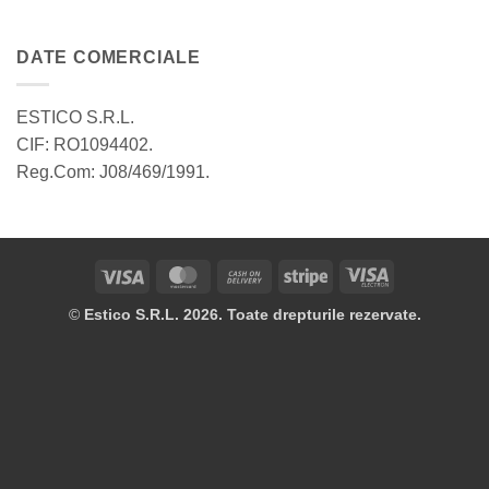
DATE COMERCIALE
ESTICO S.R.L.
CIF: RO1094402.
Reg.Com: J08/469/1991.
Visa
MasterCard
Cash
Stripe
Visa
On
Electron
©
Estico S.R.L. 2026. Toate drepturile rezervate.
Delivery