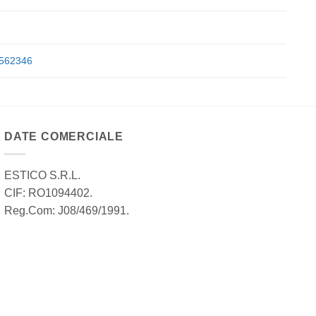
562346
DATE COMERCIALE
ESTICO S.R.L.
CIF: RO1094402.
Reg.Com: J08/469/1991.