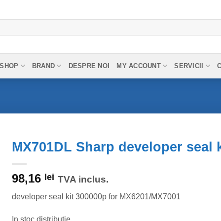
SHOP
BRAND
DESPRE NOI
MY ACCOUNT
SERVICII
MX701DL Sharp developer seal 
98,16
lei
TVA inclus.
developer seal kit 300000p for MX6201/MX7001
In stoc distributie