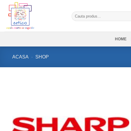
Skip
to
Caută
content
după:
HOME
ACASA
-
SHOP