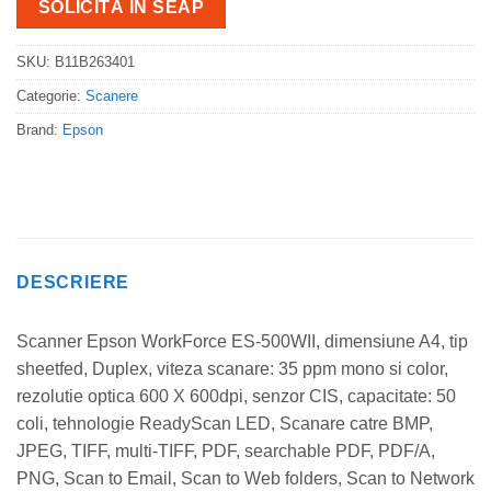
SOLICITĂ IN SEAP
SKU:
B11B263401
Categorie:
Scanere
Brand:
Epson
DESCRIERE
Scanner Epson WorkForce ES-500WII, dimensiune A4, tip
sheetfed, Duplex, viteza scanare: 35 ppm mono si color,
rezolutie optica 600 X 600dpi, senzor CIS, capacitate: 50
coli, tehnologie ReadyScan LED, Scanare catre BMP,
JPEG, TIFF, multi-TIFF, PDF, searchable PDF, PDF/A,
PNG, Scan to Email, Scan to Web folders, Scan to Network