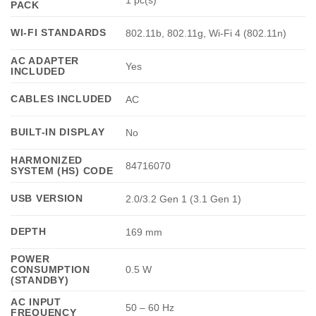
1 pc(s)
PACK
WI-FI STANDARDS
802.11b, 802.11g, Wi-Fi 4 (802.11n)
AC ADAPTER
Yes
INCLUDED
CABLES INCLUDED
AC
BUILT-IN DISPLAY
No
HARMONIZED
84716070
SYSTEM (HS) CODE
USB VERSION
2.0/3.2 Gen 1 (3.1 Gen 1)
DEPTH
169 mm
POWER
CONSUMPTION
0.5 W
(STANDBY)
AC INPUT
50 – 60 Hz
FREQUENCY