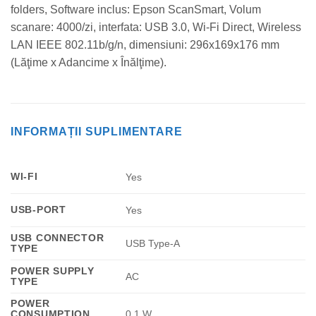
folders, Software inclus: Epson ScanSmart, Volum
scanare: 4000/zi, interfata: USB 3.0, Wi-Fi Direct, Wireless
LAN IEEE 802.11b/g/n, dimensiuni: 296x169x176 mm
(Lăţime x Adancime x Înălţime).
INFORMAȚII SUPLIMENTARE
WI-FI
Yes
USB-PORT
Yes
USB CONNECTOR
USB Type-A
TYPE
POWER SUPPLY
AC
TYPE
POWER
CONSUMPTION
0.1 W