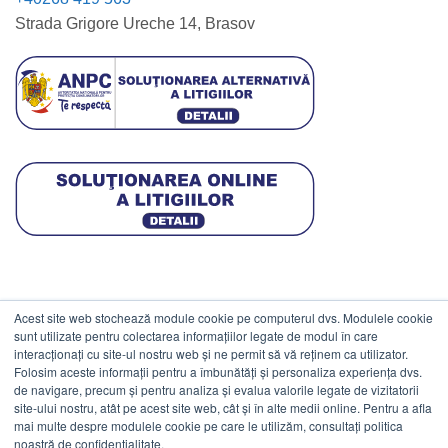
Strada Grigore Ureche 14, Brasov
Acest site web stochează module cookie pe computerul dvs. Modulele cookie
DATE COMERCIALE
sunt utilizate pentru colectarea informațiilor legate de modul în care
interacționați cu site-ul nostru web și ne permit să vă reținem ca utilizator.
Folosim aceste informații pentru a îmbunătăți și personaliza experiența dvs.
ESTICO S.R.L.
de navigare, precum și pentru analiza și evalua valorile legate de vizitatorii
CIF: RO1094402.
site-ului nostru, atât pe acest site web, cât și în alte medii online. Pentru a afla
mai multe despre modulele cookie pe care le utilizăm, consultați politica
Reg.Com: J08/469/1991.
noastră de confidențialitate.