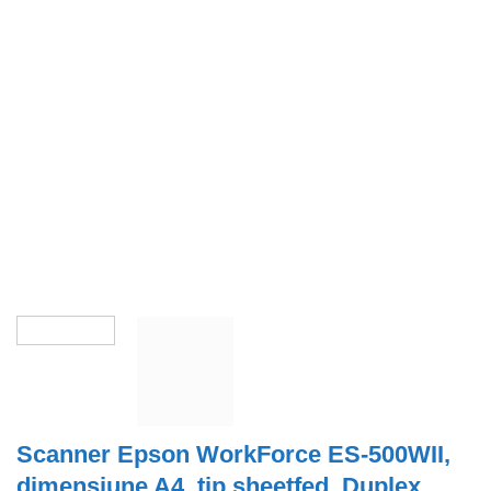
Scanner Epson WorkForce ES-500WII,
dimensiune A4, tip sheetfed, Duplex,