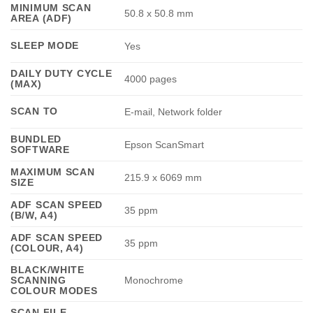
MINIMUM SCAN
50.8 x 50.8 mm
AREA (ADF)
SLEEP MODE
Yes
DAILY DUTY CYCLE
4000 pages
(MAX)
SCAN TO
E-mail, Network folder
BUNDLED
Epson ScanSmart
SOFTWARE
MAXIMUM SCAN
215.9 x 6069 mm
SIZE
ADF SCAN SPEED
35 ppm
(B/W, A4)
ADF SCAN SPEED
35 ppm
(COLOUR, A4)
BLACK/WHITE
SCANNING
Monochrome
COLOUR MODES
SCAN FILE