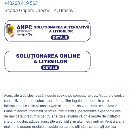
+40268 419 563
Strada Grigore Ureche 14, Brasov
Acest site web stochează module cookie pe computerul dvs. Modulele cookie
DATE COMERCIALE
sunt utilizate pentru colectarea informațiilor legate de modul în care
interacționați cu site-ul nostru web și ne permit să vă reținem ca utilizator.
Folosim aceste informații pentru a îmbunătăți și personaliza experiența dvs.
ESTICO S.R.L.
de navigare, precum și pentru analiza și evalua valorile legate de vizitatorii
CIF: RO1094402.
site-ului nostru, atât pe acest site web, cât și în alte medii online. Pentru a afla
mai multe despre modulele cookie pe care le utilizăm, consultați politica
Reg.Com: J08/469/1991.