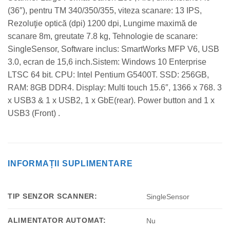
(36″), pentru TM 340/350/355, viteza scanare: 13 IPS,
Rezoluţie optică (dpi) 1200 dpi, Lungime maximă de
scanare 8m, greutate 7.8 kg, Tehnologie de scanare:
SingleSensor, Software inclus: SmartWorks MFP V6, USB
3.0, ecran de 15,6 inch.Sistem: Windows 10 Enterprise
LTSC 64 bit. CPU: Intel Pentium G5400T. SSD: 256GB,
RAM: 8GB DDR4. Display: Multi touch 15.6″, 1366 x 768. 3
x USB3 & 1 x USB2, 1 x GbE(rear). Power button and 1 x
USB3 (Front) .
INFORMAȚII SUPLIMENTARE
TIP SENZOR SCANNER:
SingleSensor
ALIMENTATOR AUTOMAT:
Nu