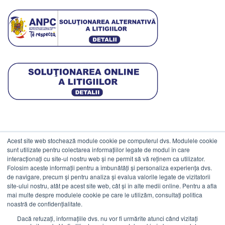
Acest site web stochează module cookie pe computerul dvs. Modulele cookie
DATE COMERCIALE
sunt utilizate pentru colectarea informațiilor legate de modul în care
interacționați cu site-ul nostru web și ne permit să vă reținem ca utilizator.
Folosim aceste informații pentru a îmbunătăți și personaliza experiența dvs.
ESTICO S.R.L.
de navigare, precum și pentru analiza și evalua valorile legate de vizitatorii
CIF: RO1094402.
site-ului nostru, atât pe acest site web, cât și în alte medii online. Pentru a afla
mai multe despre modulele cookie pe care le utilizăm, consultați politica
Reg.Com: J08/469/1991.
noastră de confidențialitate.
Dacă refuzați, informațiile dvs. nu vor fi urmărite atunci când vizitați