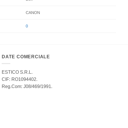
CANON
0
DATE COMERCIALE
ESTICO S.R.L.
CIF: RO1094402.
Reg.Com: J08/469/1991.