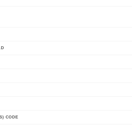
LD
S) CODE