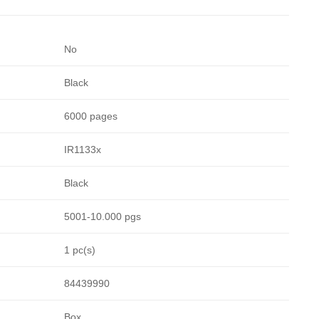
No
Black
6000 pages
IR1133x
Black
5001-10.000 pgs
1 pc(s)
84439990
Box