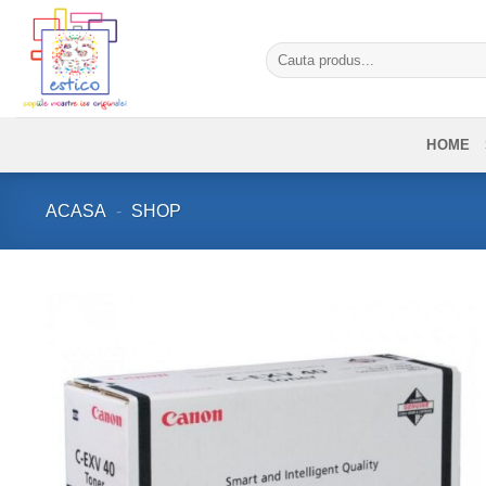
Skip
to
Caută
content
după:
HOME
ACASA
-
SHOP