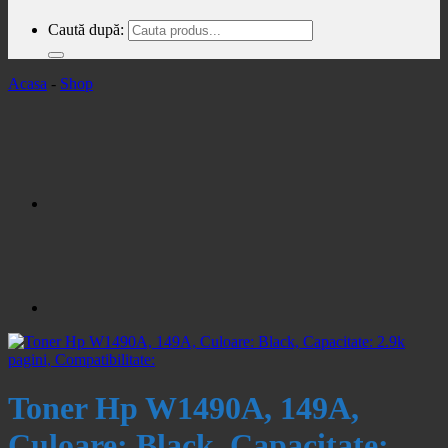
Caută după:
Acasa
-
Shop
Toner Hp W1490A, 149A,
Culoare: Black, Capacitate: