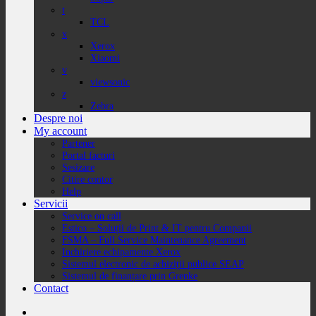
t
TCL
x
Xerox
Xiaomi
v
viewsonic
z
Zebra
Despre noi
My account
Partener
Portal facturi
Sesizare
Citire contor
Help
Servicii
Service on call
Estico – Soluții de Print & IT pentru Companii
FSMA – Full Service Maintenance Agreement
Inchiriere echipamente Xerox
Sistemul electronic de achiziții publice SEAP
Sistemul de finanțare prin Grenke
Contact