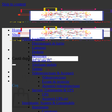
Skip to content
Home
Shop
Office hardware
Distrugatoare de hartie
Laptopuri
Desktop
Monitoare
Caută după:
All in one PC
Telefoane mobile
Tablete
Videoproiectoare & Accesorii
Autentificare / Înregistrare
Videoproiectoare
Coș /
0,00
lei
Ecrane de proiectie
Coș
Accesorii videoproiectoare
Servere, Componente & UPS
UPS
Accesorii UPS-uri
Imprimante, Scanere & Consumabile
Imprimante
Copiatoare