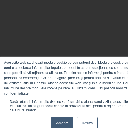
Acest site web stochează module cookie pe computerul dvs. Modulele cookie sun
pentru colectarea informațiilor legate de modul în care interacționați cu site-ul n
și ne permit să vă reținem ca utilizator. Folosim aceste informații pentru a îmbunăt
personaliza experiența dvs. de navigare, precum și pentru analiza și evalua valo
de vizitatorii site-ului nostru, atât pe acest site web, cât și în alte medii online. Pe
mai multe despre modulele cookie pe care le utilizăm, consultați politica noastră
confidențialitate.
Dacă refuzați, informațiile dvs. nu vor fi urmărite atunci când vizitați acest sit
Va fi utilizat un singur modul cookie în browser-ul dvs. pentru a reține preferi
de a nu fi urmărit.
Acceptă
Refuză