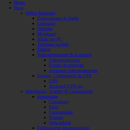
Home
Shop
Office hardware
Distrugatoare de hartie
Laptopuri
Desktop
Monitoare
All in one PC
Telefoane mobile
Tablete
Videoproiectoare & Accesorii
Videoproiectoare
Ecrane de proiectie
Accesorii videoproiectoare
Servere, Componente & UPS
UPS
Accesorii UPS-uri
Imprimante, Scanere & Consumabile
Imprimante
Copiatoare
Piese
Consumabile
Scanere
Networking
Echipamente departamentale