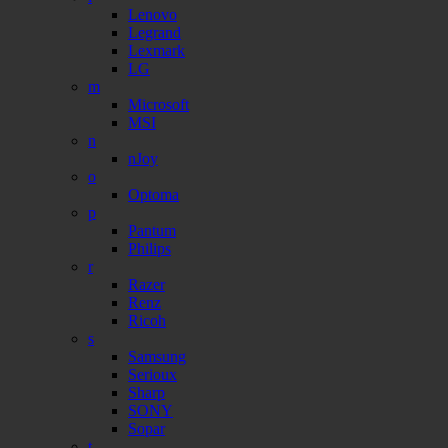
Lenovo
Legrand
Lexmark
LG
m
Microsoft
MSI
n
nJoy
o
Optoma
p
Pantum
Philips
r
Razer
Renz
Ricoh
s
Samsung
Serioux
Sharp
SONY
Sopar
t