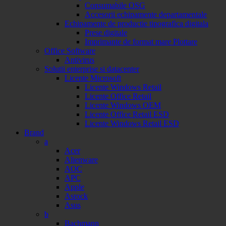
Consumabile OSG
Accesorii echipamente departamentale
Echipamente de productie tipografica digitala
Prese digitale
Imprimante de format mare Plottare
Office Software
Antivirus
Solutii enterprise si datacenter
Licente Microsoft
Licente Windows Retail
Licente Office Retail
Licente Windows OEM
Licente Office Retail ESD
Licente Windows Retail ESD
Brand
a
Acer
Alienware
AOC
APC
Apple
Asrock
Asus
b
Bachmann