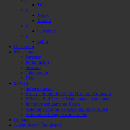
TCL
x
Xerox
Xiaomi
v
viewsonic
z
Zebra
Despre noi
My account
Partener
Portal facturi
Sesizare
Citire contor
Help
Servicii
Service on call
Estico – Soluții de Print & IT pentru Companii
FSMA – Full Service Maintenance Agreement
Inchiriere echipamente Xerox
Sistemul electronic de achiziții publice SEAP
Sistemul de finanțare prin Grenke
Contact
Autentificare / Înregistrare