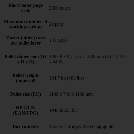
Black toner page
2900 pages
yield
Maximum number of
20 pc(s)
stacking cartons
Master (outer) cases
135 pc(s)
per pallet layer
Pallet dimensions (W
1097.8 x 941.8 x 1133.9 mm (43.2 x 37.1
x D x H)
x 44.6)
Pallet weight
164.7 kg (363 lbs)
(imperial)
Pallet size (EU)
1100 x 740 x 1139 mm
HP GTIN
194850663352
(EAN/UPC)
Box contents
1 toner cartridge; Recycling guide