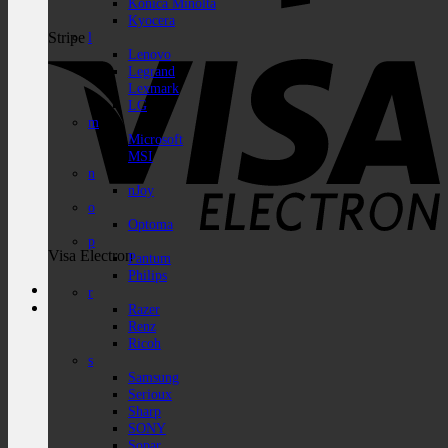
Konica Minolta
Kyocera
Stripe
l
Lenovo
Legrand
Lexmark
LG
m
Microsoft
MSI
n
nJoy
o
Optoma
p
Visa Electron
Pantum
Philips
r
Razer
Renz
Ricoh
s
Samsung
Serioux
Sharp
SONY
Sopar