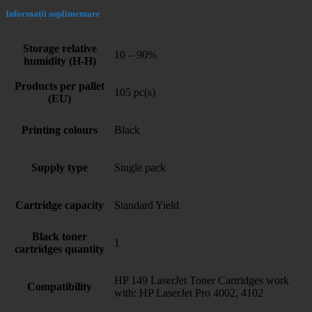
Informații suplimentare
Storage relative
10 – 90%
humidity (H-H)
Products per pallet
105 pc(s)
(EU)
Printing colours
Black
Supply type
Single pack
Cartridge capacity
Standard Yield
Black toner
1
cartridges quantity
HP 149 LaserJet Toner Cartridges work
Compatibility
with: HP LaserJet Pro 4002, 4102