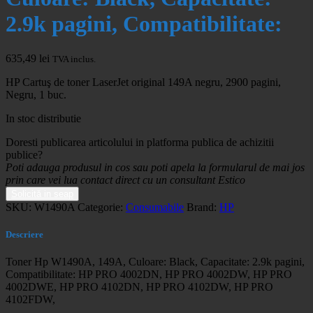
2.9k pagini, Compatibilitate:
635,49
lei
TVA inclus.
HP Cartuş de toner LaserJet original 149A negru, 2900 pagini,
Negru, 1 buc.
In stoc distributie
Doresti publicarea articolului in platforma publica de achizitii
publice?
Poti adauga produsul in cos sau poti apela la formularul de mai jos
prin care vei lua contact direct cu un consultant Estico
Solicită in seap
SKU:
W1490A
Categorie:
Consumabile
Brand:
HP
Descriere
Toner Hp W1490A, 149A, Culoare: Black, Capacitate: 2.9k pagini,
Compatibilitate: HP PRO 4002DN, HP PRO 4002DW, HP PRO
4002DWE, HP PRO 4102DN, HP PRO 4102DW, HP PRO
4102FDW,