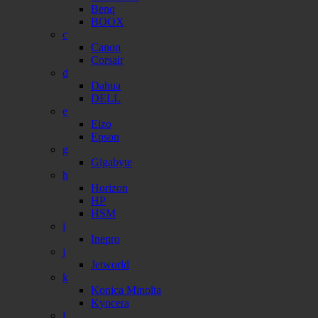
Benq
BOOX
c
Canon
Corsair
d
Dahua
DELL
e
Eizo
Epson
g
Gigabyte
h
Horizon
HP
HSM
i
Inepro
j
Jetworld
k
Konica Minolta
Kyocera
l