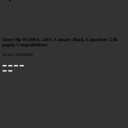
Toner Hp W1490A, 149A, Culoare: Black, Capacitate: 2.9k
pagini, Compatibilitate:
In stoc distributie