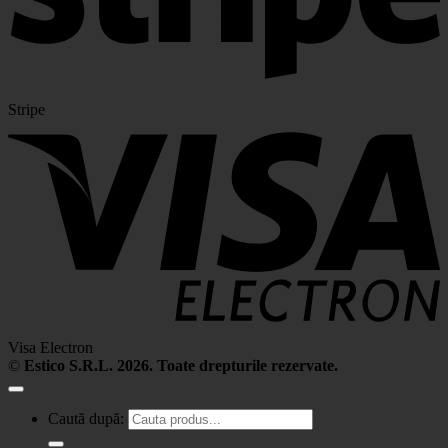
Stripe
Visa Electron
©
Estico S.R.L. 2026. Toate drepturile rezervate.
Caută după: