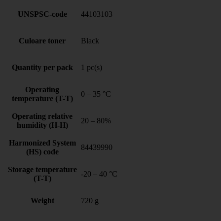
UNSPSC-code
44103103
Culoare toner
Black
Quantity per pack
1 pc(s)
Operating
0 – 35 °C
temperature (T-T)
Operating relative
20 – 80%
humidity (H-H)
Harmonized System
84439990
(HS) code
Storage temperature
-20 – 40 °C
(T-T)
Weight
720 g