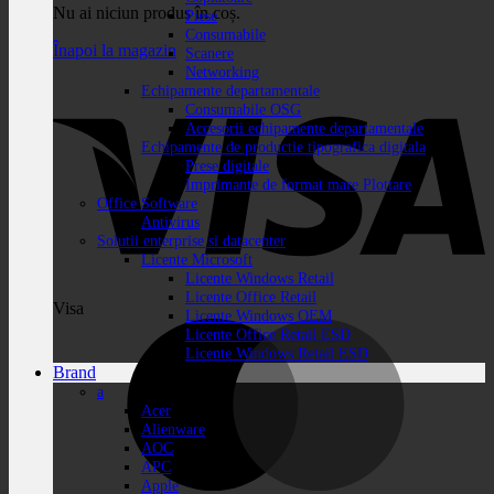
Nu ai niciun produs în coș.
Piese
Consumabile
Înapoi la magazin
Scanere
Networking
Echipamente departamentale
Consumabile OSG
Accesorii echipamente departamentale
Echipamente de productie tipografica digitala
Prese digitale
Imprimante de format mare Plottare
Office Software
Antivirus
Solutii enterprise si datacenter
Licente Microsoft
Licente Windows Retail
Licente Office Retail
Visa
Licente Windows OEM
Licente Office Retail ESD
Licente Windows Retail ESD
Brand
a
Acer
Alienware
AOC
APC
Apple