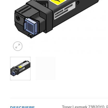
Toner Lexmark 73B20Y0, 
DESCRIERE