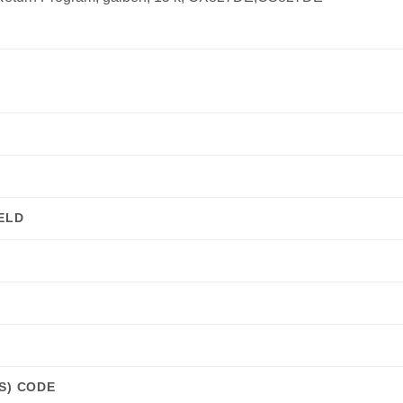
ELD
S) CODE