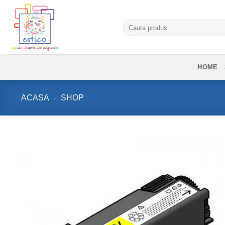
Skip
to
Caută
content
după:
HOME
ACASA
-
SHOP