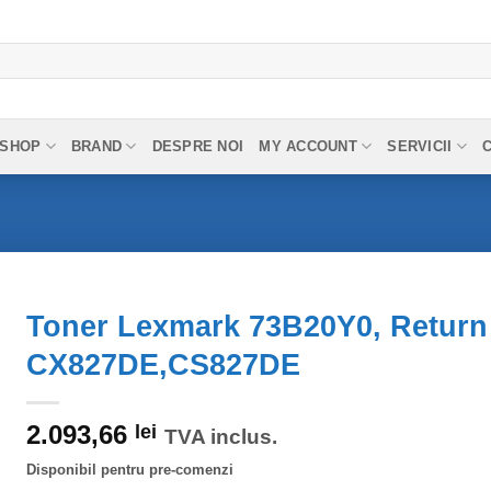
SHOP
BRAND
DESPRE NOI
MY ACCOUNT
SERVICII
Toner Lexmark 73B20Y0, Return 
CX827DE,CS827DE
2.093,66
lei
TVA inclus.
Disponibil pentru pre-comenzi