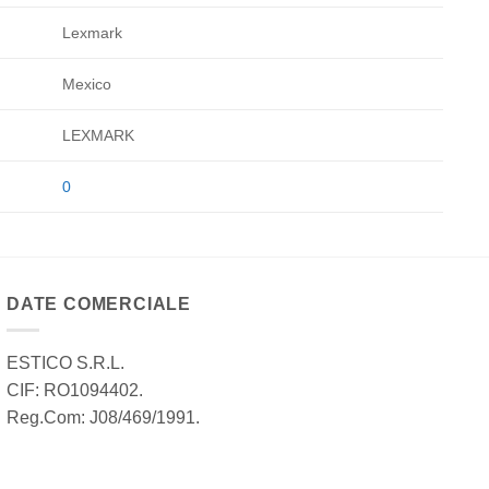
Lexmark
Mexico
LEXMARK
0
DATE COMERCIALE
ESTICO S.R.L.
CIF: RO1094402.
Reg.Com: J08/469/1991.