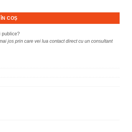
15 k, CX827DE,CS827DE
ÎN COȘ
i publice?
ai jos prin care vei lua contact direct cu un consultant