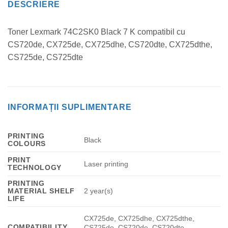
DESCRIERE
Toner Lexmark 74C2SK0 Black 7 K compatibil cu
CS720de, CX725de, CX725dhe, CS720dte, CX725dthe,
CS725de, CS725dte
INFORMAȚII SUPLIMENTARE
PRINTING
Black
COLOURS
PRINT
Laser printing
TECHNOLOGY
PRINTING
MATERIAL SHELF
2 year(s)
LIFE
CX725de, CX725dhe, CX725dthe,
COMPATIBILITY
CS725de, CS720de, CS720dte,