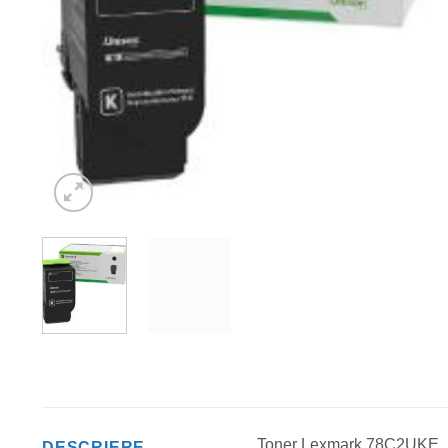
Toner Lexmark 78C2UKE, 
DESCRIERE