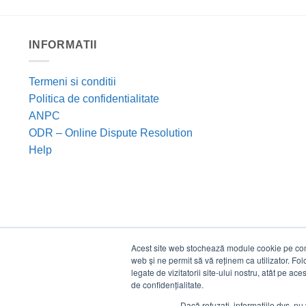
INFORMATII
Termeni si conditii
Politica de confidentialitate
ANPC
ODR – Online Dispute Resolution
Help
Acest site web stochează module cookie pe compu
web și ne permit să vă reținem ca utilizator. Fo
legate de vizitatorii site-ului nostru, atât pe ac
de confidențialitate.
Dacă refuzați, informațiile dvs. nu 