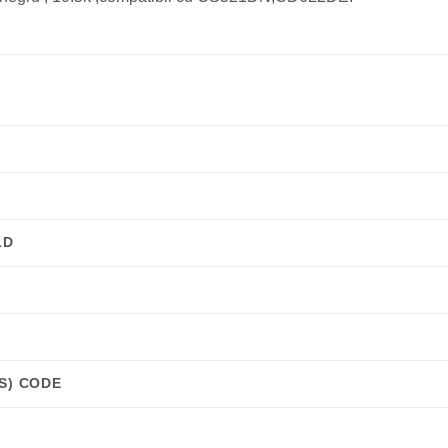
LD
S) CODE