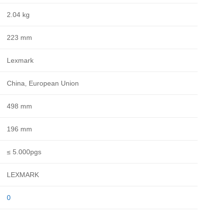
2.04 kg
223 mm
Lexmark
China, European Union
498 mm
196 mm
≤ 5.000pgs
LEXMARK
0