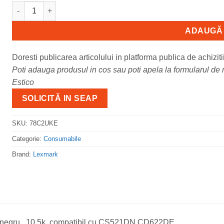
Cantitate Toner Lexmark 78C2UKE, negru , 10.5k ,compatibil
ADAUGĂ 
Doresti publicarea articolului in platforma publica de achiziti
Poti adauga produsul in cos sau poti apela la formularul de m
Estico
SOLICITĂ IN SEAP
SKU:
78C2UKE
Categorie:
Consumabile
Brand:
Lexmark
negru , 10.5k ,compatibil cu CS521DN,CD622DE.