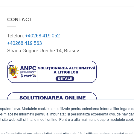
CONTACT
Telefon:
+40268 419 052
+40268 419 563
Strada Grigore Ureche 14, Brasov
terul dvs. Modulele cookie sunt utilizate pentru colectarea informațiilor legate de 
losim aceste informații pentru a îmbunătăți și personaliza experiența dvs. de navigar
est site web, cât și în alte medii online. Pentru a afla mai multe despre modulele cooki
vor fi urmărite atunci când vizitați acest site web. Va fi utilizat un singur modul cook