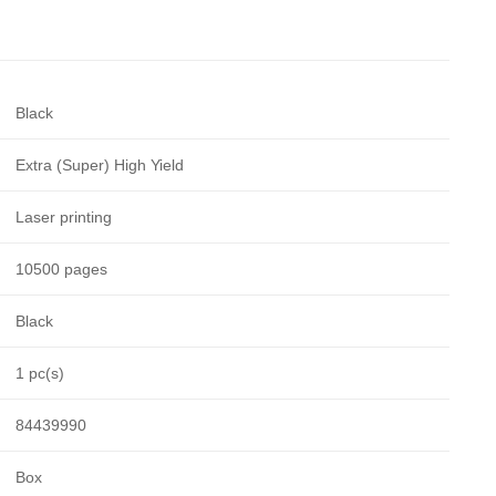
Black
Extra (Super) High Yield
Laser printing
10500 pages
Black
1 pc(s)
84439990
Box