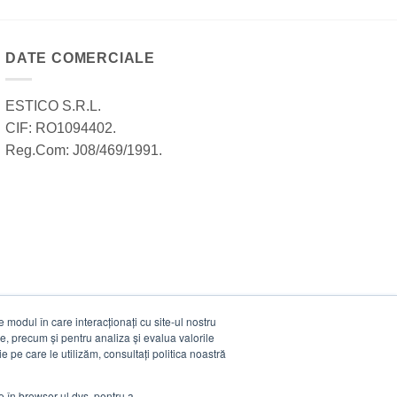
DATE COMERCIALE
ESTICO S.R.L.
CIF: RO1094402.
Reg.Com: J08/469/1991.
modul în care interacționați cu site-ul nostru
e, precum și pentru analiza și evalua valorile
e pe care le utilizăm, consultați politica noastră
ie în browser-ul dvs. pentru a