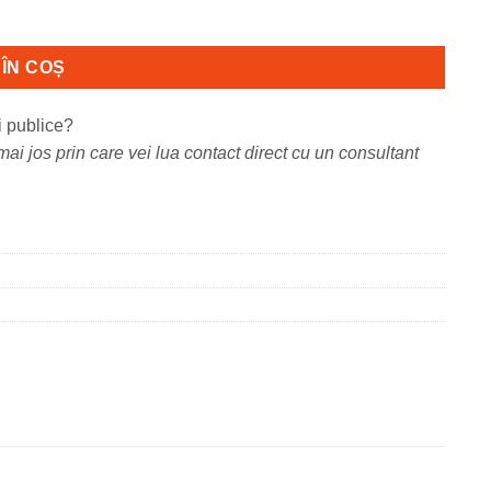
 cu CS521DN,CD622DE.
ÎN COȘ
i publice?
ai jos prin care vei lua contact direct cu un consultant