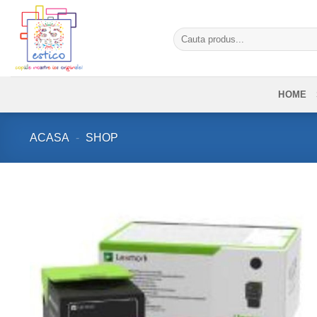
Skip
to
Caută
content
după:
HOME
ACASA
-
SHOP