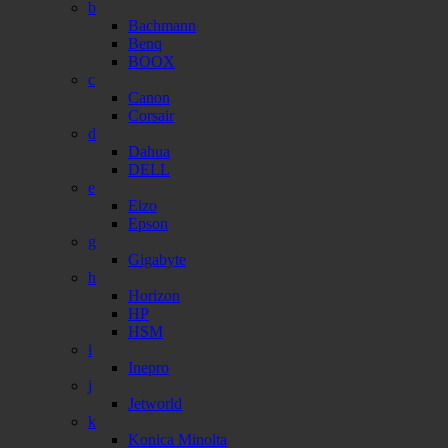
b
Bachmann
Benq
BOOX
c
Canon
Corsair
d
Dahua
DELL
e
Eizo
Epson
g
Gigabyte
h
Horizon
HP
HSM
i
Inepro
j
Jetworld
k
Konica Minolta