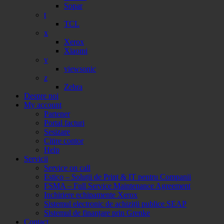
Sopar
t
TCL
x
Xerox
Xiaomi
v
viewsonic
z
Zebra
Despre noi
My account
Partener
Portal facturi
Sesizare
Citire contor
Help
Servicii
Service on call
Estico – Soluții de Print & IT pentru Companii
FSMA – Full Service Maintenance Agreement
Inchiriere echipamente Xerox
Sistemul electronic de achiziții publice SEAP
Sistemul de finanțare prin Grenke
Contact