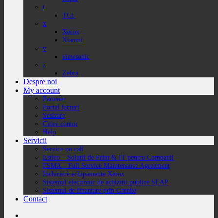
t
TCL
x
Xerox
Xiaomi
v
viewsonic
z
Zebra
Despre noi
My account
Partener
Portal facturi
Sesizare
Citire contor
Help
Servicii
Service on call
Estico – Soluții de Print & IT pentru Companii
FSMA – Full Service Maintenance Agreement
Inchiriere echipamente Xerox
Sistemul electronic de achiziții publice SEAP
Sistemul de finanțare prin Grenke
Contact