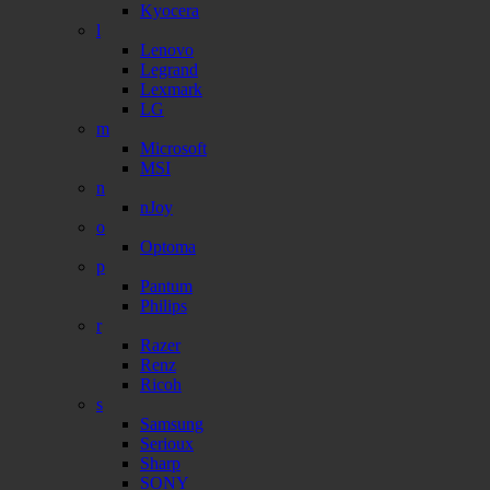
Kyocera
l
Lenovo
Legrand
Lexmark
LG
m
Microsoft
MSI
n
nJoy
o
Optoma
p
Pantum
Philips
r
Razer
Renz
Ricoh
s
Samsung
Serioux
Sharp
SONY