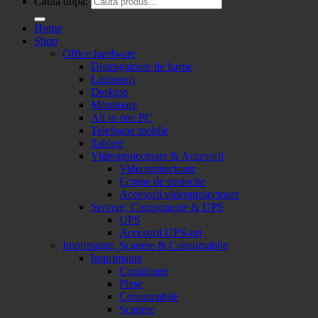
Caută după:
Home
Shop
Office hardware
Distrugatoare de hartie
Laptopuri
Desktop
Monitoare
All in one PC
Telefoane mobile
Tablete
Videoproiectoare & Accesorii
Videoproiectoare
Ecrane de proiectie
Accesorii videoproiectoare
Servere, Componente & UPS
UPS
Accesorii UPS-uri
Imprimante, Scanere & Consumabile
Imprimante
Copiatoare
Piese
Consumabile
Scanere