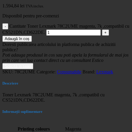
1.594,84
lei
TVA inclus.
Disponibil pentru pre-comenzi
Cantitate Toner Lexmark 78C2UME magenta, 7k ,compatibil cu
CS521DN,CD622DE.
Adaugă în coș
Doresti publicarea articolului in platforma publica de achizitii
publice?
Poti adauga produsul in cos sau poti apela la formularul de mai jos
prin care vei lua contact direct cu un consultant Estico
Solicită in seap
SKU:
78C2UME
Categorie:
Consumabile
Brand:
Lexmark
Descriere
Toner Lexmark 78C2UME magenta, 7k ,compatibil cu
CS521DN,CD622DE.
Informații suplimentare
Printing colours
Magenta