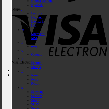
Konica Minolta
Kyocera
Stripe
l
Lenovo
Legrand
Lexmark
LG
m
Microsoft
MSI
n
nJoy
o
Optoma
p
Visa Electron
Pantum
Philips
r
Razer
Renz
Ricoh
s
Samsung
Serioux
Sharp
SONY
Sopar