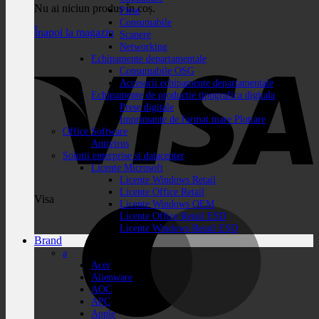
Nu ai niciun produs în coș.
Piese
Consumabile
Înapoi la magazin
Scanere
Networking
Echipamente departamentale
Consumabile OSG
Accesorii echipamente departamentale
Echipamente de productie tipografica digitala
Prese digitale
Imprimante de format mare Plottare
Office Software
Antivirus
Solutii enterprise si datacenter
Licente Microsoft
Licente Windows Retail
Licente Office Retail
Visa
Licente Windows OEM
Licente Office Retail ESD
Licente Windows Retail ESD
Brand
a
Acer
Alienware
AOC
APC
Apple