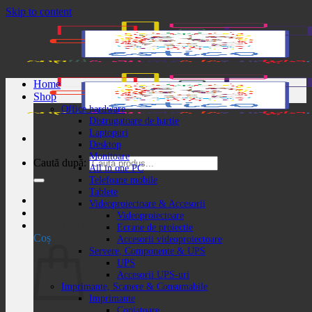
Skip to content
Home
Shop
Office hardware
Distrugatoare de hartie
Laptopuri
Desktop
Monitoare
Caută după:
All in one PC
Telefoane mobile
Tablete
Videoproiectoare & Accesorii
Autentificare / Înregistrare
Videoproiectoare
Coș /
0,00
lei
Ecrane de proiectie
Coș
Accesorii videoproiectoare
Servere, Componente & UPS
UPS
Accesorii UPS-uri
Imprimante, Scanere & Consumabile
Imprimante
Copiatoare