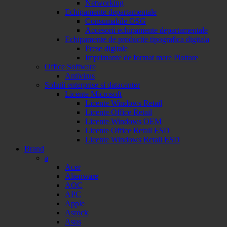
Networking
Echipamente departamentale
Consumabile OSG
Accesorii echipamente departamentale
Echipamente de productie tipografica digitala
Prese digitale
Imprimante de format mare Plottare
Office Software
Antivirus
Solutii enterprise si datacenter
Licente Microsoft
Licente Windows Retail
Licente Office Retail
Licente Windows OEM
Licente Office Retail ESD
Licente Windows Retail ESD
Brand
a
Acer
Alienware
AOC
APC
Apple
Asrock
Asus