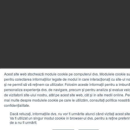
Acest site web stochează module cookie pe computerul dvs. Modulele cookie sun
pentru colectarea informațiilor legate de modul în care interacționați cu site-ul n
și ne permit să vă reținem ca utilizator. Folosim aceste informații pentru a îmbunăt
personaliza experiența dvs. de navigare, precum și pentru analiza și evalua valo
de vizitatorii site-ului nostru, atât pe acest site web, cât și în alte medii online. Pe
mai multe despre modulele cookie pe care le utilizăm, consultați politica noastră
confidențialitate.
Dacă refuzați, informațiile dvs. nu vor fi urmărite atunci când vizitați acest sit
Va fi utilizat un singur modul cookie în browser-ul dvs. pentru a reține preferi
de a nu fi urmărit.