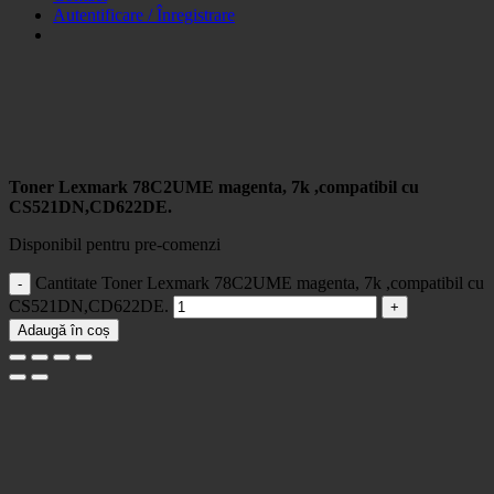
Autentificare / Înregistrare
Toner Lexmark 78C2UME magenta, 7k ,compatibil cu
CS521DN,CD622DE.
Disponibil pentru pre-comenzi
Cantitate Toner Lexmark 78C2UME magenta, 7k ,compatibil cu
CS521DN,CD622DE.
Adaugă în coș