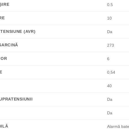
ȘIRE
0.5
RE
10
TENSIUNE (AVR)
Da
SARCINĂ
273
TOR
6
E
0,54
40
UPRATENSIUNII
Da
Da
ILĂ
Alarmă bate