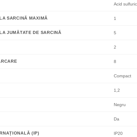
Acid sulfuri
 LA SARCINĂ MAXIMĂ
1
 LA JUMĂTATE DE SARCINĂ
5
2
CĂRCARE
8
Compact
1,2
Negru
Da
RNAȚIONALĂ (IP)
IP20