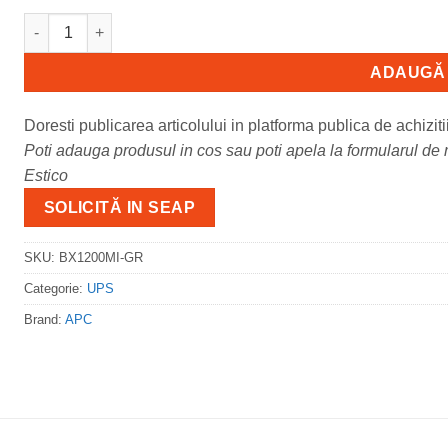
Cantitate APC Back-UPS 1200VA, 230V, AVR, Schuko S
ADAUGĂ 
Doresti publicarea articolului in platforma publica de achiziti
Poti adauga produsul in cos sau poti apela la formularul de m
Estico
SOLICITĂ IN SEAP
SKU:
BX1200MI-GR
Categorie:
UPS
Brand:
APC