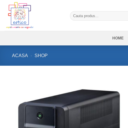
Skip
to
Caută
content
după:
HOME
ACASA
-
SHOP