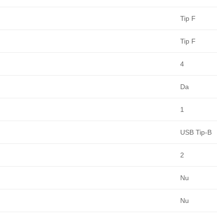
Tip F
Tip F
4
Da
0
1
USB Tip-B
2
Nu
Nu