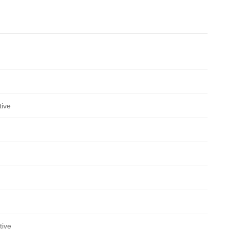
tive
tive