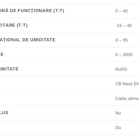
RĂ DE FUNCŢIONARE (T-T)
0 – 40
TARE (T-T)
-15 – 40
AŢIONAL DE UMIDITATE
0 – 95
RE
0 – 3000
RMITATE
RoHS
CB Meet EN
Cablu alime
LUS
Nu
Da