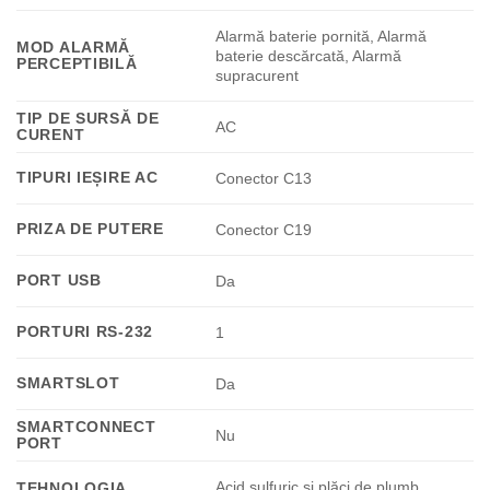
Alarmă baterie pornită, Alarmă
MOD ALARMĂ
baterie descărcată, Alarmă
PERCEPTIBILĂ
supracurent
TIP DE SURSĂ DE
AC
CURENT
TIPURI IEȘIRE AC
Conector C13
PRIZA DE PUTERE
Conector C19
PORT USB
Da
PORTURI RS-232
1
SMARTSLOT
Da
SMARTCONNECT
Nu
PORT
Acid sulfuric şi plăci de plumb
TEHNOLOGIA