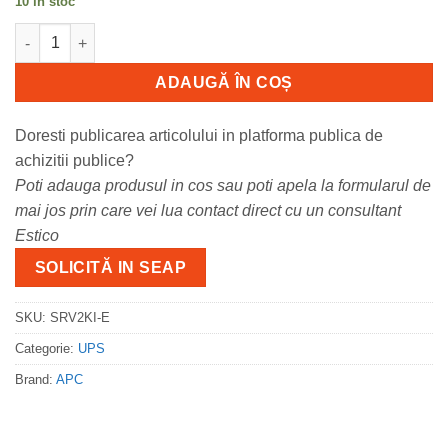
10 în stoc
Cantitate APC Easy UPS On-Line SRV 2000VA 230V
ADAUGĂ ÎN COȘ
Doresti publicarea articolului in platforma publica de
achizitii publice?
Poti adauga produsul in cos sau poti apela la formularul de
mai jos prin care vei lua contact direct cu un consultant
Estico
SOLICITĂ IN SEAP
SKU:
SRV2KI-E
Categorie:
UPS
Brand:
APC