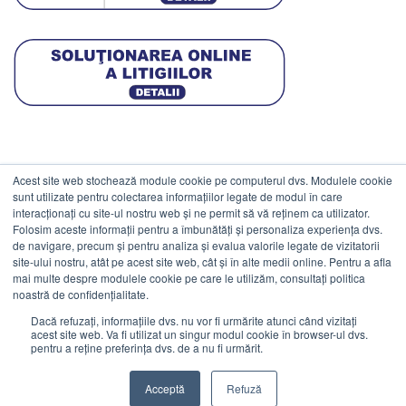
Acest site web stochează module cookie pe computerul dvs. Modulele cookie
DATE COMERCIALE
sunt utilizate pentru colectarea informațiilor legate de modul în care
interacționați cu site-ul nostru web și ne permit să vă reținem ca utilizator.
Folosim aceste informații pentru a îmbunătăți și personaliza experiența dvs.
ESTICO S.R.L.
de navigare, precum și pentru analiza și evalua valorile legate de vizitatorii
CIF: RO1094402.
site-ului nostru, atât pe acest site web, cât și în alte medii online. Pentru a afla
mai multe despre modulele cookie pe care le utilizăm, consultați politica
Reg.Com: J08/469/1991.
noastră de confidențialitate.
Dacă refuzați, informațiile dvs. nu vor fi urmărite atunci când vizitați
acest site web. Va fi utilizat un singur modul cookie în browser-ul dvs.
pentru a reține preferința dvs. de a nu fi urmărit.
Visa
MasterCard
Cash
Stripe
Visa
Acceptă
Refuză
On
Electron
©
Estico S.R.L. 2026. Toate drepturile rezervate.