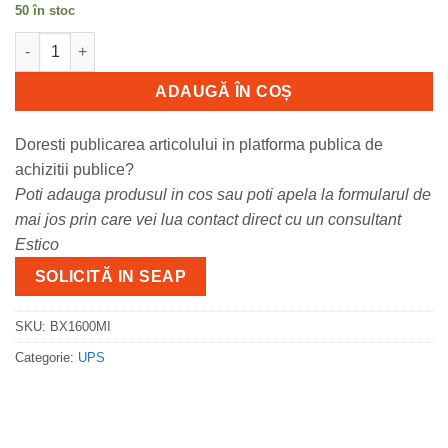
50 în stoc
Cantitate PC Back-UPS 1600VA, 230V, AVR, IEC Sock
ADAUGĂ ÎN COȘ
Doresti publicarea articolului in platforma publica de
achizitii publice?
Poti adauga produsul in cos sau poti apela la formularul de
mai jos prin care vei lua contact direct cu un consultant
Estico
SOLICITĂ IN SEAP
SKU:
BX1600MI
Categorie:
UPS