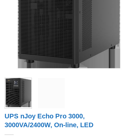
UPS nJoy Echo Pro 3000,
3000VA/2400W, On-line, LED