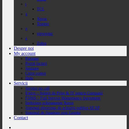
t
TCL
x
Xerox
Xiaomi
v
viewsonic
z
Zebra
Despre noi
My account
Partener
Portal facturi
Sesizare
Citire contor
Help
Servicii
Service on call
Estico – Soluții de Print & IT pentru Companii
FSMA – Full Service Maintenance Agreement
Inchiriere echipamente Xerox
Sistemul electronic de achiziții publice SEAP
Sistemul de finanțare prin Grenke
Contact