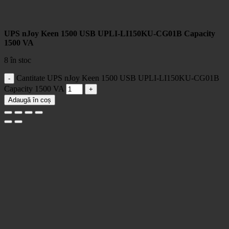
UPS nJoy Keen 1500 USB UPLI-LI150KU-CG01B Capacity
1500 VA
8 în stoc
Cantitate UPS nJoy Keen 1500 USB UPLI-LI150KU-CG01B
Capacity 1500 VA
Adaugă în coș