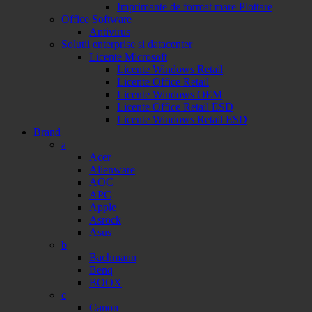
Imprimante de format mare Plottare
Office Software
Antivirus
Solutii enterprise si datacenter
Licente Microsoft
Licente Windows Retail
Licente Office Retail
Licente Windows OEM
Licente Office Retail ESD
Licente Windows Retail ESD
Brand
a
Acer
Alienware
AOC
APC
Apple
Asrock
Asus
b
Bachmann
Benq
BOOX
c
Canon