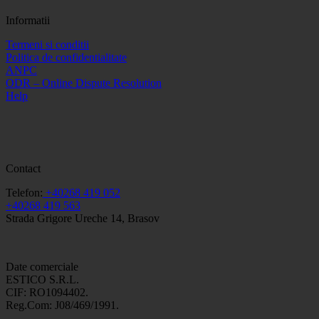
Informatii
Termeni si conditii
Politica de confidentialitate
ANPC
ODR – Online Dispute Resolution
Help
Contact
Telefon:
+40268 419 052
+40268 419 563
Strada Grigore Ureche 14, Brasov
Date comerciale
ESTICO S.R.L.
CIF: RO1094402.
Reg.Com: J08/469/1991.