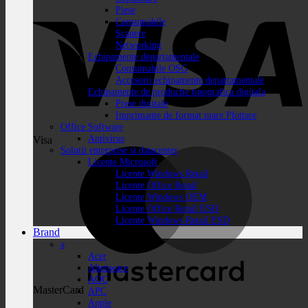
Piese
Consumabile
Scanere
Networking
Echipamente departamentale
Consumabile OSG
Accesorii echipamente departamentale
Echipamente de productie tipografica digitala
Prese digitale
Imprimante de format mare Plottare
Office Software
Antivirus
Visa
Solutii enterprise si datacenter
Licente Microsoft
Licente Windows Retail
Licente Office Retail
Licente Windows OEM
Licente Office Retail ESD
Licente Windows Retail ESD
Brand
a
Acer
Alienware
AOC
MasterCard
APC
Apple