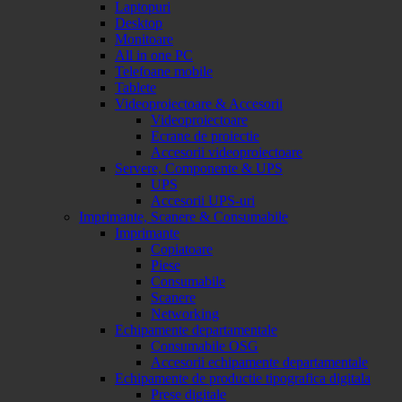
Laptopuri
Desktop
Monitoare
All in one PC
Telefoane mobile
Tablete
Videoproiectoare & Accesorii
Videoproiectoare
Ecrane de proiectie
Accesorii videoproiectoare
Servere, Componente & UPS
UPS
Accesorii UPS-uri
Imprimante, Scanere & Consumabile
Imprimante
Copiatoare
Piese
Consumabile
Scanere
Networking
Echipamente departamentale
Consumabile OSG
Accesorii echipamente departamentale
Echipamente de productie tipografica digitala
Prese digitale