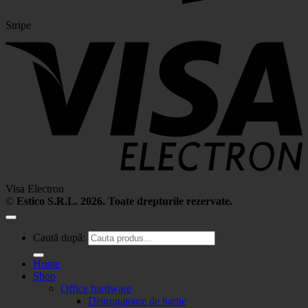
Stripe
Visa Electron
©
Estico S.R.L. 2026. Toate drepturile rezervate.
Caută după:
Home
Shop
Office hardware
Distrugatoare de hartie