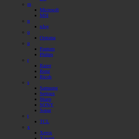
m
Microsoft
MSI
n
nJoy
o
Optoma
p
Pantum
Philips
r
Razer
Renz
Ricoh
s
Samsung
Serioux
Sharp
SONY
Sopar
t
TCL
x
Xerox
Xiaomi