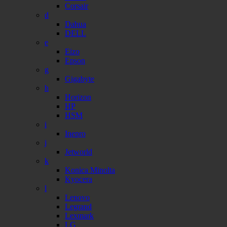
Corsair
d
Dahua
DELL
e
Eizo
Epson
g
Gigabyte
h
Horizon
HP
HSM
i
Inepro
j
Jetworld
k
Konica Minolta
Kyocera
l
Lenovo
Legrand
Lexmark
LG