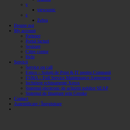
v
viewsonic
z
Zebra
Despre noi
My account
Partener
Portal facturi
Sesizare
Citire contor
Help
Servicii
Service on call
Estico – Soluții de Print & IT pentru Companii
FSMA – Full Service Maintenance Agreement
Inchiriere echipamente Xerox
Sistemul electronic de achiziții publice SEAP
Sistemul de finanțare prin Grenke
Contact
Autentificare / Înregistrare