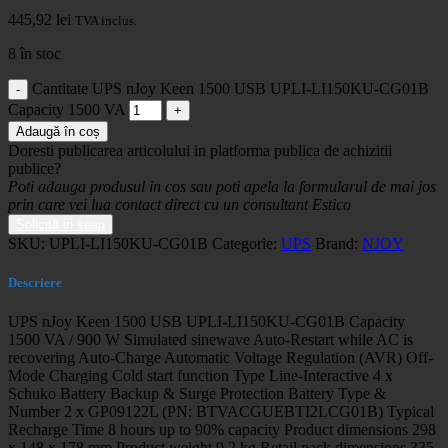
445,92
lei
TVA inclus.
8 în stoc
Cantitate UPS nJoy Keen 1500 USB UPLI-LI150KU-CG01B
Capacity 1500 VA
Adaugă în coș
Doresti publicarea articolului in platforma publica de achizitii
publice?
Poti adauga produsul in cos sau poti apela la formularul de mai jos
prin care vei lua contact direct cu un consultant Estico
Solicită in seap
SKU:
UPLI-LI150KU-CG01B
Categorie:
UPS
Brand:
NJOY
Descriere
UPS nJoy Keen 1500 USB UPLI-LI150KU-CG01B Capacity
1500 VA / 900 W Simulated sinewave Auto-Restart while AC is
recovering Auto-Charge Automatic Voltage Regulation (AVR) Off-
Mode Charging Cold start function Type Line-Interactive 4 x
Schuko Battery Backup & Surge Protection Battery Type &
Number 2 x GP09122L (PN: BTVACGUEBTI2LCG01B) Typical
Recharge Time 8 hours up to 90% capacity Product dimensions 298
x 148 x 178 mm Product weight 9.2 kg Retail pack dimensions 335