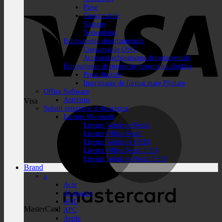
Piese
Consumabile
Scanere
Networking
Echipamente departamentale
Consumabile OSG
Accesorii echipamente departamentale
Echipamente de productie tipografica digitala
Prese digitale
Imprimante de format mare Plottare
Office Software
Antivirus
Visa
Solutii enterprise si datacenter
Licente Microsoft
Licente Windows Retail
Licente Office Retail
Licente Windows OEM
Licente Office Retail ESD
Licente Windows Retail ESD
Brand
a
Acer
Alienware
AOC
MasterCard
APC
Apple