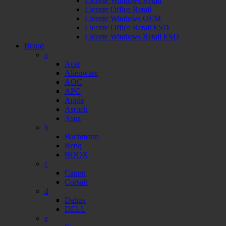
Licente Windows Retail
Licente Office Retail
Licente Windows OEM
Licente Office Retail ESD
Licente Windows Retail ESD
Brand
a
Acer
Alienware
AOC
APC
Apple
Asrock
Asus
b
Bachmann
Benq
BOOX
c
Canon
Corsair
d
Dahua
DELL
e