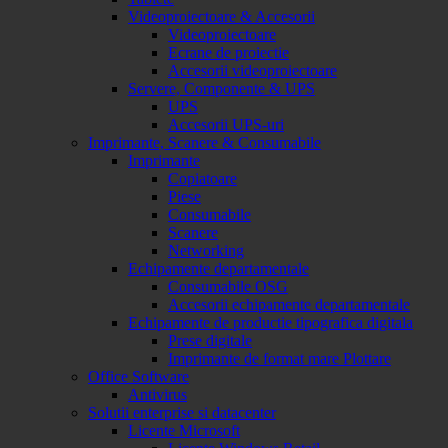
Videoproiectoare & Accesorii
Videoproiectoare
Ecrane de proiectie
Accesorii videoproiectoare
Servere, Componente & UPS
UPS
Accesorii UPS-uri
Imprimante, Scanere & Consumabile
Imprimante
Copiatoare
Piese
Consumabile
Scanere
Networking
Echipamente departamentale
Consumabile OSG
Accesorii echipamente departamentale
Echipamente de productie tipografica digitala
Prese digitale
Imprimante de format mare Plottare
Office Software
Antivirus
Solutii enterprise si datacenter
Licente Microsoft