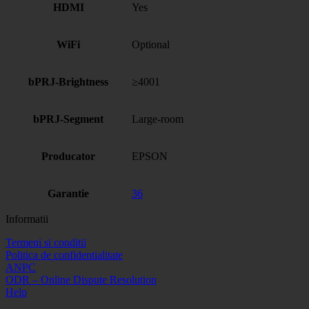
HDMI
Yes
WiFi
Optional
bPRJ-Brightness
≥4001
bPRJ-Segment
Large-room
Producator
EPSON
Garantie
36
Informatii
Termeni si conditii
Politica de confidentialitate
ANPC
ODR – Online Dispute Resolution
Help