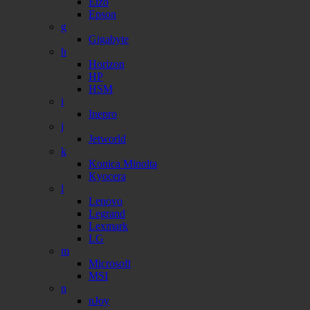
Eizo
Epson
g
Gigabyte
h
Horizon
HP
HSM
i
Inepro
j
Jetworld
k
Konica Minolta
Kyocera
l
Lenovo
Legrand
Lexmark
LG
m
Microsoft
MSI
n
nJoy