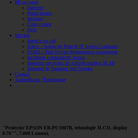
My account
Partener
Portal facturi
Sesizare
Citire contor
Help
Servicii
Service on call
Estico – Soluții de Print & IT pentru Companii
FSMA – Full Service Maintenance Agreement
Inchiriere echipamente Xerox
Sistemul electronic de achiziții publice SEAP
Sistemul de finanțare prin Grenke
Contact
Autentificare / Înregistrare
"Proiector EPSON EB-PU1007B, tehnologie 3LCD, display
0.76"", 7.000 Lumeni,