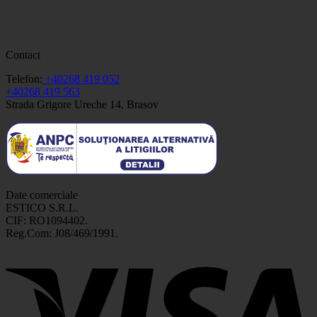
Contact
Telefon:
+40268 419 052
+40268 419 563
Strada Grigore Ureche 14, Brasov
Date comerciale
ESTICO S.R.L.
CIF: RO1094402.
Reg.Com: J08/469/1991.