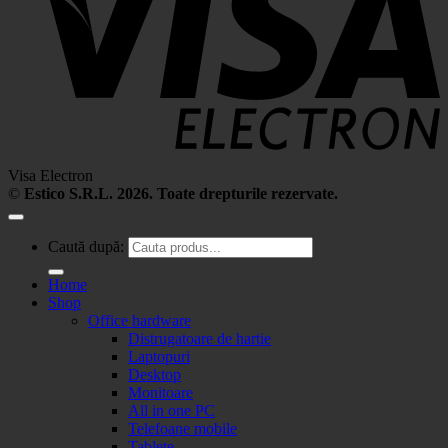
Visa Electron
©
Estico S.R.L. 2026. Toate drepturile rezervate.
Caută după:
Home
Shop
Office hardware
Distrugatoare de hartie
Laptopuri
Desktop
Monitoare
All in one PC
Telefoane mobile
Tablete