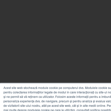
Acest site web stochează module cookie pe computerul dvs. Modulele cookie sun
pentru colectarea informațiilor legate de modul în care interacționați cu site-ul n
și ne permit să vă reținem ca utilizator. Folosim aceste informații pentru a îmbunăt
personaliza experiența dvs. de navigare, precum și pentru analiza și evalua valo
de vizitatorii site-ului nostru, atât pe acest site web, cât și în alte medii online. Pe
mai multe despre modulele cookie pe care le utilizăm, consultați politica noastră