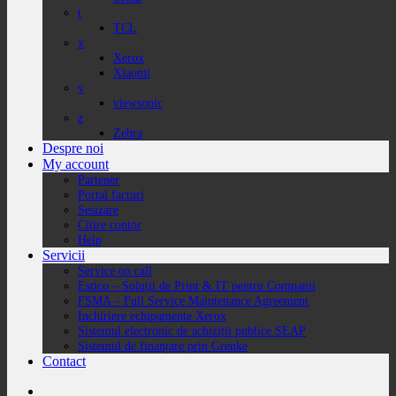
t
TCL
x
Xerox
Xiaomi
v
viewsonic
z
Zebra
Despre noi
My account
Partener
Portal facturi
Sesizare
Citire contor
Help
Servicii
Service on call
Estico – Soluții de Print & IT pentru Companii
FSMA – Full Service Maintenance Agreement
Inchiriere echipamente Xerox
Sistemul electronic de achiziții publice SEAP
Sistemul de finanțare prin Grenke
Contact