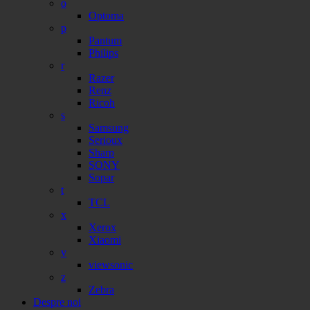
o
Optoma
p
Pantum
Philips
r
Razer
Renz
Ricoh
s
Samsung
Serioux
Sharp
SONY
Sopar
t
TCL
x
Xerox
Xiaomi
v
viewsonic
z
Zebra
Despre noi