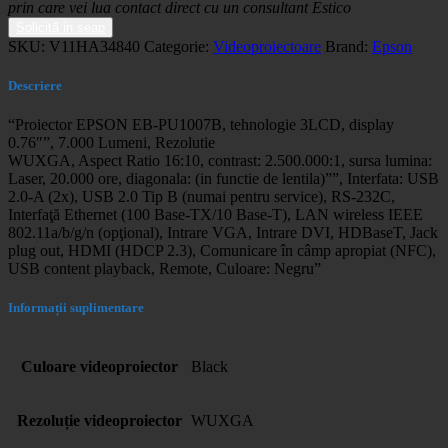
prin care vei lua contact direct cu un consultant Estico
Solicită in seap
SKU:
V11HA34840
Categorie:
Videoproiectoare
Brand:
Epson
Descriere
“Proiector EPSON EB-PU1007B, tehnologie 3LCD, display
0.76″”, 7.000 Lumeni, Rezolutie
WUXGA, Aspect Ratio 16:10, contrast: 2.500.000:1, sursa lumina:
Laser, 20.000 ore, diagonala: (in functie de lentila)””, Interfata: USB
2.0-A (2x), USB 2.0 Tip B (numai pentru service), RS-232C,
Interfaţă Ethernet (100 Base-TX/10 Base-T), LAN wireless IEEE
802.11a/b/g/n (opţional), Intrare VGA, Intrare DVI, HDBaseT, Jack
plug out, HDMI (HDCP 2.3), Comunicare în câmp apropiat (NFC),
USB content playback, Remote, Culoare: Negru”
Informații suplimentare
Culoare videoproiector
Black
Rezoluție videoproiector
WUXGA