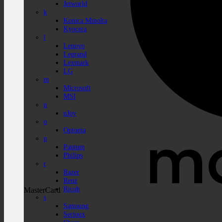
Jetworld
k
Konica Minolta
Kyocera
l
Lenovo
Legrand
Lexmark
LG
m
Microsoft
MSI
n
nJoy
o
Optoma
p
Pantum
Philips
r
Razer
Renz
Ricoh
MasterCard
s
Samsung
Serioux