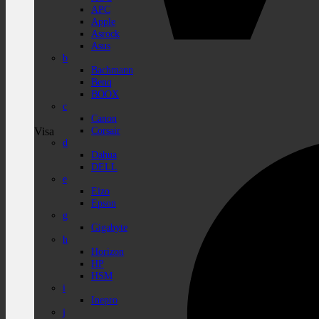
APC
Apple
Asrock
Asus
b
Bachmann
Benq
BOOX
c
Canon
Corsair
Visa
d
Dahua
DELL
e
Eizo
Epson
g
Gigabyte
h
Horizon
HP
HSM
i
Inepro
j