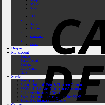
Sharp
SONY
Sopar
t
TCL
x
Xerox
Xiaomi
v
viewsonic
z
Zebra
Despre noi
My account
Partener
Portal facturi
Sesizare
Citire contor
Help
Servicii
Service on call
Estico – Soluții de Print & IT pentru Companii
FSMA – Full Service Maintenance Agreement
Inchiriere echipamente Xerox
Sistemul electronic de achiziții publice SEAP
Sistemul de finanțare prin Grenke
Contact