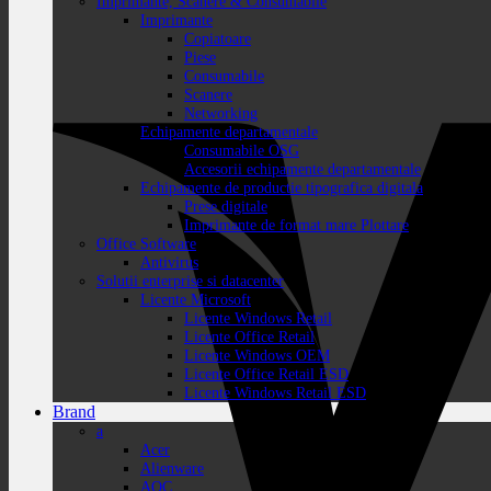
Imprimante, Scanere & Consumabile
Imprimante
Copiatoare
Piese
Consumabile
Scanere
Networking
Echipamente departamentale
Consumabile OSG
Accesorii echipamente departamentale
Echipamente de productie tipografica digitala
Prese digitale
Imprimante de format mare Plottare
Office Software
Antivirus
Solutii enterprise si datacenter
Licente Microsoft
Licente Windows Retail
Licente Office Retail
Licente Windows OEM
Licente Office Retail ESD
Licente Windows Retail ESD
Brand
a
Acer
Alienware
AOC