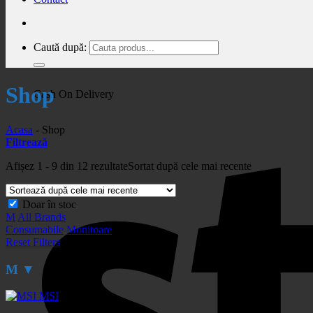
Caută după:
Shop
Cash On Delivery
Acasa
-
Shop
Filtrează
Afișez 1 - 9 din 12 rezultate
Sortat după cele mai recente
Doar în stoc
M
All Brands
Consumabile
Monitoare
Reset Filters
M
▼
MSI