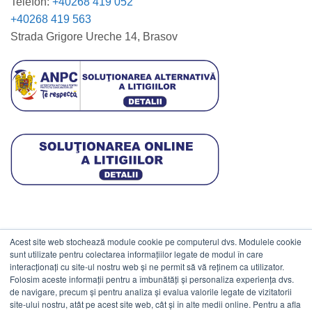
Telefon:
+40268 419 052
+40268 419 563
Strada Grigore Ureche 14, Brasov
Acest site web stochează module cookie pe computerul dvs. Modulele cookie
DATE COMERCIALE
sunt utilizate pentru colectarea informațiilor legate de modul în care
interacționați cu site-ul nostru web și ne permit să vă reținem ca utilizator.
Folosim aceste informații pentru a îmbunătăți și personaliza experiența dvs.
ESTICO S.R.L.
de navigare, precum și pentru analiza și evalua valorile legate de vizitatorii
CIF: RO1094402.
site-ului nostru, atât pe acest site web, cât și în alte medii online. Pentru a afla