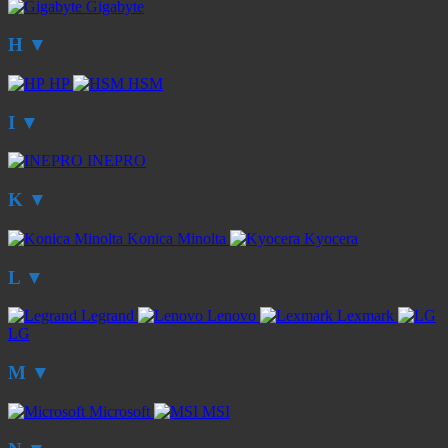
Gigabyte
H
▼
HP
HSM
I
▼
INEPRO
K
▼
Konica Minolta
Kyocera
L
▼
Legrand
Lenovo
Lexmark
LG
M
▼
Microsoft
MSI