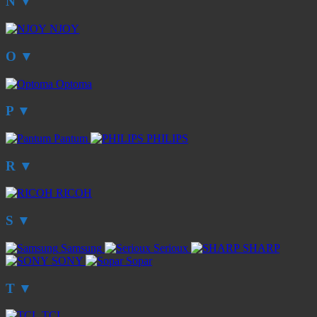
N
▼
NJOY
O
▼
Optoma
P
▼
Pantum
PHILIPS
R
▼
RICOH
S
▼
Samsung
Serioux
SHARP
SONY
Sopar
T
▼
TCL