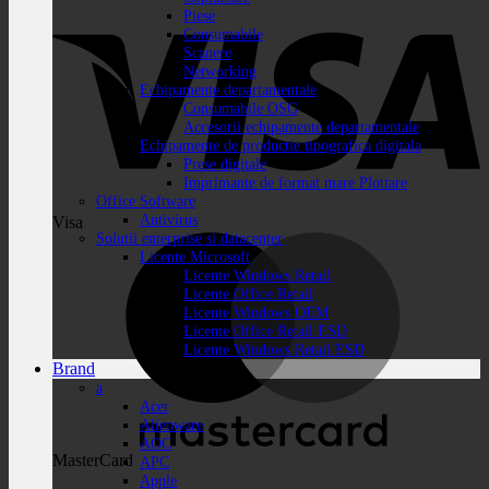
Piese
Consumabile
Scanere
Networking
Echipamente departamentale
Consumabile OSG
Accesorii echipamente departamentale
Echipamente de productie tipografica digitala
Prese digitale
Imprimante de format mare Plottare
Office Software
Antivirus
Visa
Solutii enterprise si datacenter
Licente Microsoft
Licente Windows Retail
Licente Office Retail
Licente Windows OEM
Licente Office Retail ESD
Licente Windows Retail ESD
Brand
a
Acer
Alienware
AOC
MasterCard
APC
Apple