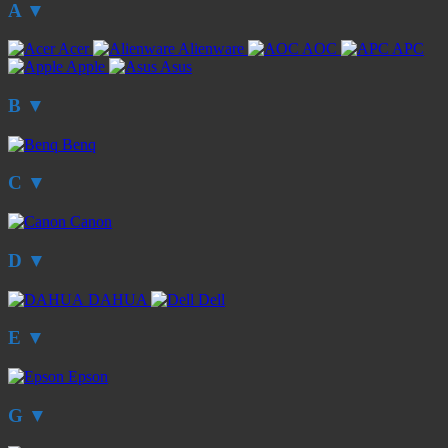
A
▼
Acer
Alienware
AOC
APC
Apple
Asus
B
▼
Benq
C
▼
Canon
D
▼
DAHUA
Dell
E
▼
Epson
G
▼