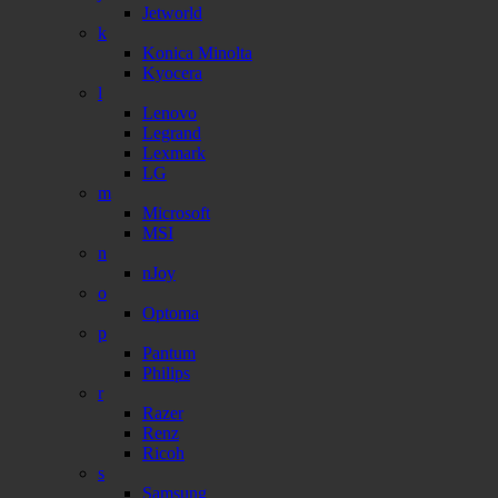
Jetworld
k
Konica Minolta
Kyocera
l
Lenovo
Legrand
Lexmark
LG
m
Microsoft
MSI
n
nJoy
o
Optoma
p
Pantum
Philips
r
Razer
Renz
Ricoh
s
Samsung