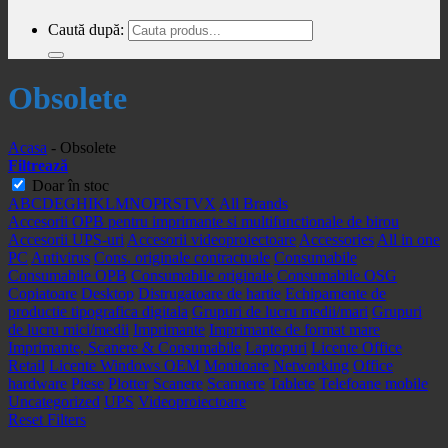
Caută după:
Obsolete
Acasa
-
Obsolete
Filtrează
Doar în stoc
A
B
C
D
E
G
H
I
K
L
M
N
O
P
R
S
T
V
X
All Brands
Accesorii OPB pentru imprimante si multifunctionale de birou
Accesorii UPS-uri
Accesorii videoproiectoare
Accessories
All in one
PC
Antivirus
Cons. originale contractuale
Consumabile
Consumabile OPB
Consumabile originale
Consumabile OSG
Copiatoare
Desktop
Distrugatoare de hartie
Echipamente de
productie tipografica digitala
Grupuri de lucru medii/mari
Grupuri
de lucru mici/medii
Imprimante
Imprimante de format mare
Imprimante, Scanere & Consumabile
Laptopuri
Licente Office
Retail
Licente Windows OEM
Monitoare
Networking
Office
hardware
Piese
Plotter
Scanere
Scannere
Tablete
Telefoane mobile
Uncategorized
UPS
Videoproiectoare
Reset Filters