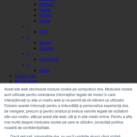
Serioux
Sharp
SONY
Sopar
t
TCL
x
Xerox
Xiaomi
v
viewsonic
z
Zebra
Despre noi
My account
Partener
Acest site web stochează module cookie pe computerul dvs. Modulele cookie
Portal facturi
sunt utilizate pentru colectarea informațiilor legate de modul în care
Sesizare
interacționați cu site-ul nostru web și ne permit să vă reținem ca utilizator.
Citire contor
Folosim aceste informații pentru a îmbunătăți și personaliza experiența dvs.
Help
de navigare, precum și pentru analiza și evalua valorile legate de vizitatorii
Servicii
site-ului nostru, atât pe acest site web, cât și în alte medii online. Pentru a afla
Service on call
mai multe despre modulele cookie pe care le utilizăm, consultați politica
Estico – Soluții de Print & IT pentru Companii
noastră de confidențialitate.
FSMA – Full Service Maintenance Agreement
Dacă refuzați, informațiile dvs. nu vor fi urmărite atunci când vizitați
Inchiriere echipamente Xerox