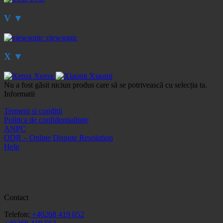
V
▼
viewsonic
X
▼
Xerox
Xiaomi
Nu a fost găsit niciun produs care să se potrivească cu selecția ta.
Informatii
Termeni si conditii
Politica de confidentialitate
ANPC
ODR – Online Dispute Resolution
Help
Contact
Telefon:
+40268 419 052