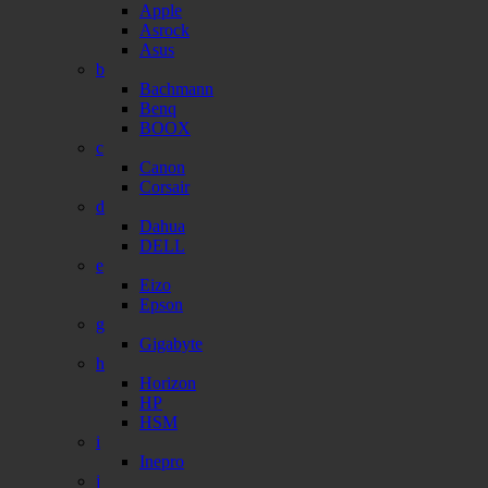
Apple
Asrock
Asus
b
Bachmann
Benq
BOOX
c
Canon
Corsair
d
Dahua
DELL
e
Eizo
Epson
g
Gigabyte
h
Horizon
HP
HSM
i
Inepro
j