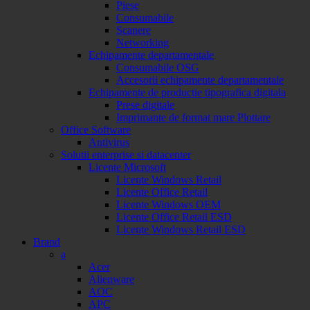
Piese
Consumabile
Scanere
Networking
Echipamente departamentale
Consumabile OSG
Accesorii echipamente departamentale
Echipamente de productie tipografica digitala
Prese digitale
Imprimante de format mare Plottare
Office Software
Antivirus
Solutii enterprise si datacenter
Licente Microsoft
Licente Windows Retail
Licente Office Retail
Licente Windows OEM
Licente Office Retail ESD
Licente Windows Retail ESD
Brand
a
Acer
Alienware
AOC
APC