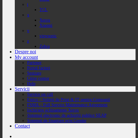
t
TCL
x
Xerox
Xiaomi
v
viewsonic
z
Zebra
Despre noi
My account
Partener
Portal facturi
Sesizare
Citire contor
Help
Servicii
Service on call
Estico – Soluții de Print & IT pentru Companii
FSMA – Full Service Maintenance Agreement
Inchiriere echipamente Xerox
Sistemul electronic de achiziții publice SEAP
Sistemul de finanțare prin Grenke
Contact