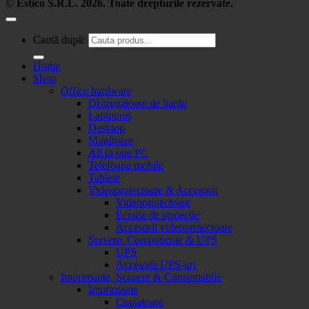
©
Estico S.R.L. 2026. Toate drepturile rezervate.
Caută după:
Home
Shop
Office hardware
Distrugatoare de hartie
Laptopuri
Desktop
Monitoare
All in one PC
Telefoane mobile
Tablete
Videoproiectoare & Accesorii
Videoproiectoare
Ecrane de proiectie
Accesorii videoproiectoare
Servere, Componente & UPS
UPS
Accesorii UPS-uri
Imprimante, Scanere & Consumabile
Imprimante
Copiatoare