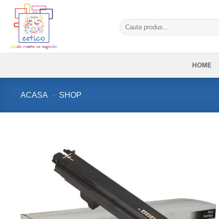
Skip
to
Caută
content
după:
HOME
ACASA
-
SHOP