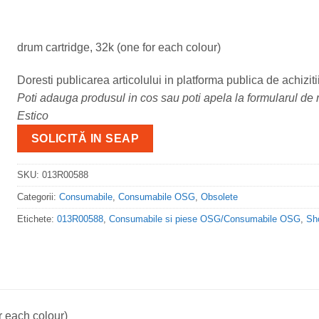
drum cartridge, 32k (one for each colour)
Doresti publicarea articolului in platforma publica de achiziti
Poti adauga produsul in cos sau poti apela la formularul de m
Estico
SOLICITĂ IN SEAP
SKU:
013R00588
Categorii:
Consumabile
,
Consumabile OSG
,
Obsolete
Etichete:
013R00588
,
Consumabile si piese OSG/Consumabile OSG
,
Sh
r each colour)