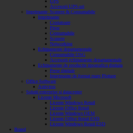
UPS
Accesorii UPS-uri
Imprimante, Scanere & Consumabile
Imprimante
Copiatoare
Piese
Consumabile
Scanere
Networking
Echipamente departamentale
Consumabile OSG
Accesorii echipamente departamentale
Echipamente de productie tipografica digitala
Prese digitale
Imprimante de format mare Plottare
Office Software
Antivirus
Solutii enterprise si datacenter
Licente Microsoft
Licente Windows Retail
Licente Office Retail
Licente Windows OEM
Licente Office Retail ESD
Licente Windows Retail ESD
Brand