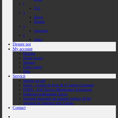
t
TCL
x
Xerox
Xiaomi
v
viewsonic
z
Zebra
Despre noi
My account
Partener
Portal facturi
Sesizare
Citire contor
Help
Servicii
Service on call
Estico – Soluții de Print & IT pentru Companii
FSMA – Full Service Maintenance Agreement
Inchiriere echipamente Xerox
Sistemul electronic de achiziții publice SEAP
Sistemul de finanțare prin Grenke
Contact