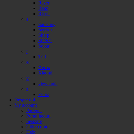
Razer
Renz
Ricoh
s
Samsung
Serioux
Sharp
SONY
Sopar
t
TCL
x
Xerox
Xiaomi
v
viewsonic
z
Zebra
Despre noi
My account
Partener
Portal facturi
Sesizare
Citire contor
Help