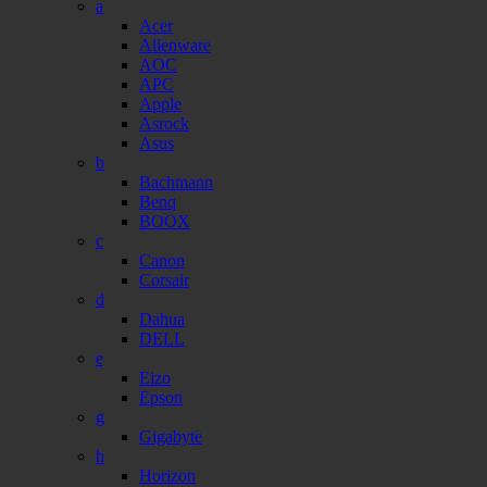
a
Acer
Alienware
AOC
APC
Apple
Asrock
Asus
b
Bachmann
Benq
BOOX
c
Canon
Corsair
d
Dahua
DELL
e
Eizo
Epson
g
Gigabyte
h
Horizon