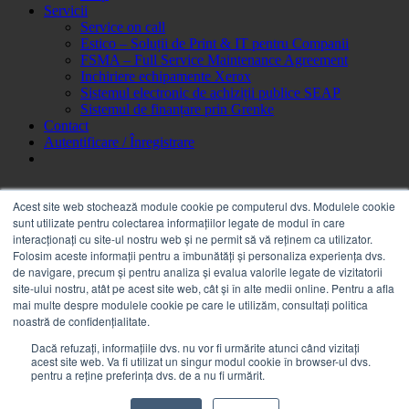
Servicii
Service on call
Estico – Soluții de Print & IT pentru Companii
FSMA – Full Service Maintenance Agreement
Inchiriere echipamente Xerox
Sistemul electronic de achiziții publice SEAP
Sistemul de finanțare prin Grenke
Contact
Autentificare / Înregistrare
Acest site web stochează module cookie pe computerul dvs. Modulele cookie
sunt utilizate pentru colectarea informațiilor legate de modul în care
interacționați cu site-ul nostru web și ne permit să vă reținem ca utilizator.
Folosim aceste informații pentru a îmbunătăți și personaliza experiența dvs.
de navigare, precum și pentru analiza și evalua valorile legate de vizitatorii
036K92130 RIGHT COUNTERBALANCE XEROX
site-ului nostru, atât pe acest site web, cât și în alte medii online. Pentru a afla
VERSALINK B7025, B7030, B7035
mai multe despre modulele cookie pe care le utilizăm, consultați politica
noastră de confidențialitate.
2 în stoc
Dacă refuzați, informațiile dvs. nu vor fi urmărite atunci când vizitați
acest site web. Va fi utilizat un singur modul cookie în browser-ul dvs.
Cantitate 036K92130 RIGHT COUNTERBALANCE
pentru a reține preferința dvs. de a nu fi urmărit.
XEROX VERSALINK B7025, B7030, B7035
Adaugă în coș