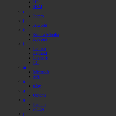
HP
HSM
i
Inepro
j
Jetworld
k
Konica Minolta
Kyocera
l
Lenovo
Legrand
Lexmark
LG
m
Microsoft
MSI
n
nJoy
o
Optoma
p
Pantum
Philips
r