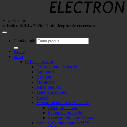
Visa Electron
©
Estico S.R.L. 2026. Toate drepturile rezervate.
Caută după:
Home
Shop
Office hardware
Distrugatoare de hartie
Laptopuri
Desktop
Monitoare
All in one PC
Telefoane mobile
Tablete
Videoproiectoare & Accesorii
Videoproiectoare
Ecrane de proiectie
Accesorii videoproiectoare
Servere, Componente & UPS