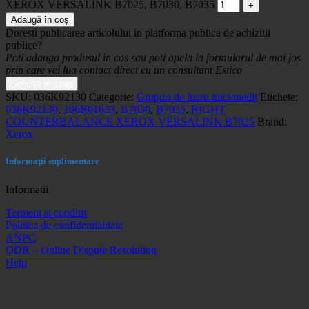
XEROX VERSALINK B7025, B7030, B7035
Adaugă în coș
Doresti publicarea articolului in platforma publica de achizitii
publice?
Poti adauga produsul in cos sau poti apela la formularul de mai jos
prin care vei lua contact direct cu un consultant Estico
Solicită in seap
SKU:
036K92130
Categorie:
Grupuri de lucru mici/medii
Etichete:
036K92130
,
106R01633
,
B7030
,
B7035
,
RIGHT
COUNTERBALANCE XEROX VERSALINK B7025
Brand:
Xerox
Informații suplimentare
Informatii
Termeni si conditii
Politica de confidentialitate
ANPC
ODR – Online Dispute Resolution
Help