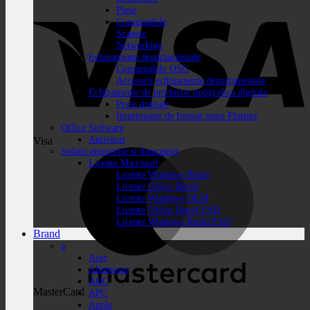
Piese
Consumabile
Scanere
Networking
Echipamente departamentale
Consumabile OSG
Accesorii echipamente departamentale
Echipamente de productie tipografica digitala
Prese digitale
Imprimante de format mare Plottare
Office Software
Antivirus
Visa
Solutii enterprise si datacenter
Licente Microsoft
Licente Windows Retail
Licente Office Retail
Licente Windows OEM
Licente Office Retail ESD
Licente Windows Retail ESD
Brand
a
Acer
Alienware
AOC
MasterCard
APC
Apple