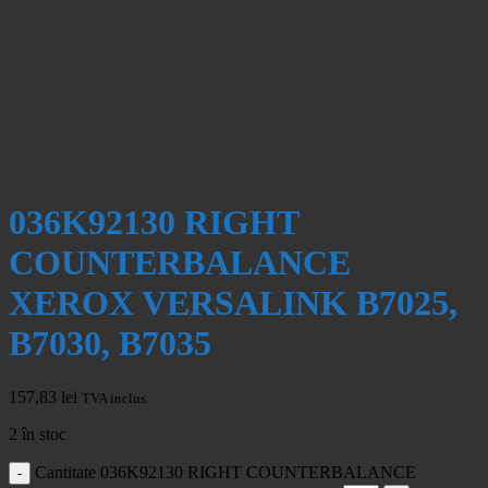
036K92130 RIGHT
COUNTERBALANCE
XEROX VERSALINK B7025,
B7030, B7035
157,83
lei
TVA inclus.
2 în stoc
Cantitate 036K92130 RIGHT COUNTERBALANCE