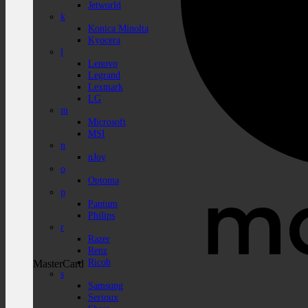
Jetworld
k
Konica Minolta
Kyocera
l
Lenovo
Legrand
Lexmark
LG
m
Microsoft
MSI
n
nJoy
o
Optoma
p
Pantum
Philips
r
Razer
Renz
Ricoh
MasterCard
s
Samsung
Serioux