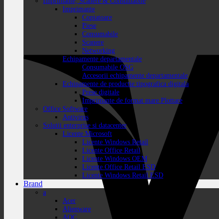
Imprimante, Scanere & Consumabile
Imprimante
Copiatoare
Piese
Consumabile
Scanere
Networking
Echipamente departamentale
Consumabile OSG
Accesorii echipamente departamentale
Echipamente de productie tipografica digitala
Prese digitale
Imprimante de format mare Plottare
Office Software
Antivirus
Solutii enterprise si datacenter
Licente Microsoft
Licente Windows Retail
Licente Office Retail
Licente Windows OEM
Licente Office Retail ESD
Licente Windows Retail ESD
Brand
a
Acer
Alienware
AOC