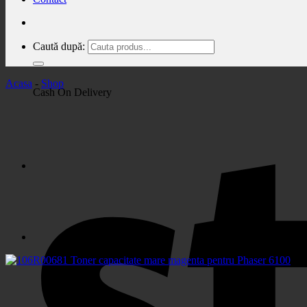
Caută după:
Acasa
-
Shop
Cash On Delivery