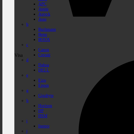
APC
Apple
Asrock
Asus
b
Bachmann
Benq
BOOX
c
Canon
Corsair
Visa
d
Dahua
DELL
e
Eizo
Epson
g
Gigabyte
h
Horizon
HP
HSM
i
Inepro
j