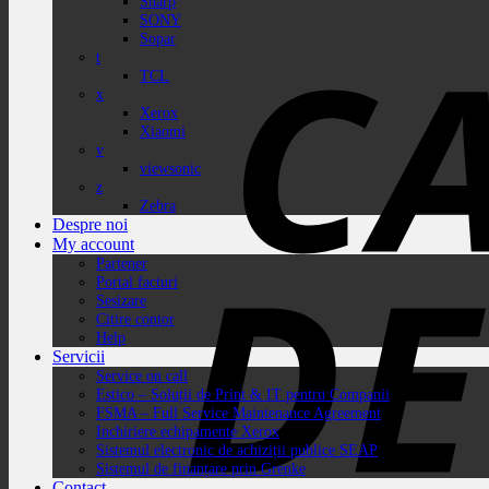
Sharp
SONY
Sopar
t
TCL
x
Xerox
Xiaomi
v
viewsonic
z
Zebra
Despre noi
My account
Partener
Portal facturi
Sesizare
Citire contor
Help
Servicii
Service on call
Estico – Soluții de Print & IT pentru Companii
FSMA – Full Service Maintenance Agreement
Inchiriere echipamente Xerox
Sistemul electronic de achiziții publice SEAP
Sistemul de finanțare prin Grenke
Contact