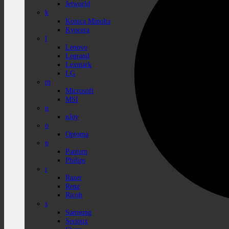
Jetworld
k
Konica Minolta
Kyocera
l
Lenovo
Legrand
Lexmark
LG
m
Microsoft
MSI
n
nJoy
o
Optoma
p
Pantum
Philips
r
Razer
Renz
Ricoh
s
Samsung
Serioux