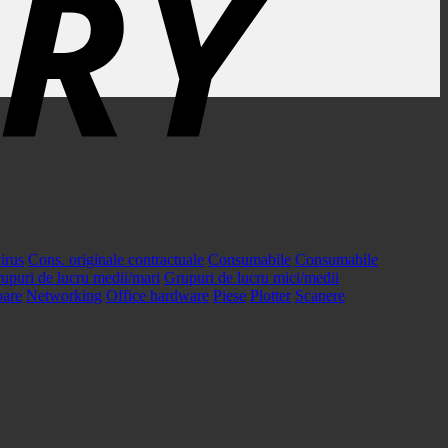
irus
Cons. originale contractuale
Consumabile
Consumabile
upuri de lucru medii/mari
Grupuri de lucru mici/medii
oare
Networking
Office hardware
Piese
Plotter
Scanere