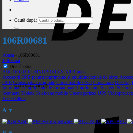
Caută după:
106R00681
Acasa
-
106R00681
Filtrează
Doar în stoc
A
B
C
D
E
G
H
I
K
L
M
N
O
P
R
S
T
V
X
All Brands
Accesorii OPB pentru imprimante si multifunctionale de birou
Acceso
OPB
Consumabile originale
Consumabile OSG
Copiatoare
Desktop
Cash On Delivery
Imprimante
Imprimante de format mare
Imprimante, Scanere & Cons
Scannere
Tablete
Telefoane mobile
Uncategorized
UPS
Videoproiect
Reset Filters
A
▼
Acer
Alienware
AOC
APC
B
▼