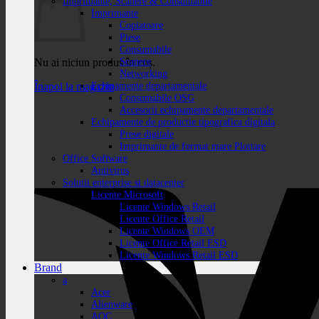
Imprimante, Scanere & Consumabile
Imprimante
Copiatoare
Piese
Consumabile
Scanere
Nu ai niciun produs în coș.
Networking
Echipamente departamentale
Înapoi la magazin
Consumabile OSG
Accesorii echipamente departamentale
Echipamente de productie tipografica digitala
Prese digitale
Imprimante de format mare Plottare
Office Software
Antivirus
Solutii enterprise si datacenter
Licente Microsoft
Licente Windows Retail
Licente Office Retail
Licente Windows OEM
Licente Office Retail ESD
Licente Windows Retail ESD
Brand
a
Acer
Alienware
AOC