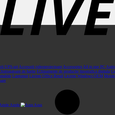
rii UPS-uri
Accesorii videoproiectoare
Accessories
All in one PC
Antiv
Distrugatoare de hartie
Echipamente de productie tipografica digitala
Gr
umabile
Laptopuri
Licente Office Retail
Licente Windows OEM
Monit
oare
Apple
Asus