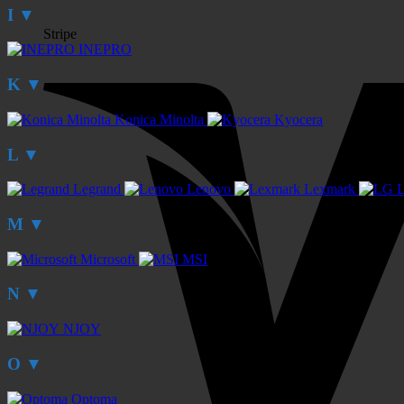
I
▼
Stripe
INEPRO
K
▼
Konica Minolta
Kyocera
L
▼
Legrand
Lenovo
Lexmark
M
▼
Microsoft
MSI
N
▼
NJOY
O
▼
Optoma