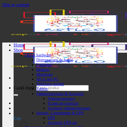
Skip to content
Home
Shop
Office hardware
Distrugatoare de hartie
Laptopuri
Desktop
Monitoare
All in one PC
Telefoane mobile
Caută după:
Tablete
Videoproiectoare & Accesorii
Videoproiectoare
Ecrane de proiectie
Autentificare / Înregistrare
Accesorii videoproiectoare
Servere, Componente & UPS
Coș /
0,00
lei
UPS
Coș
Accesorii UPS-uri