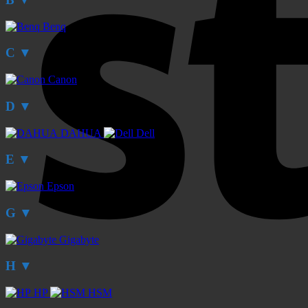
Benq
C
▼
Canon
D
▼
DAHUA
Dell
E
▼
Epson
G
▼
Gigabyte
H
▼
HP
HSM