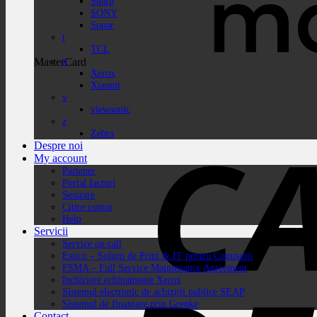
Sharp
SONY
Sopar
t
TCL
x
MasterCard
Xerox
Xiaomi
v
viewsonic
z
Zebra
Despre noi
My account
Partener
Portal facturi
Sesizare
Citire contor
Help
Servicii
Service on call
Estico – Soluții de Print & IT pentru Companii
FSMA – Full Service Maintenance Agreement
Inchiriere echipamente Xerox
Sistemul electronic de achiziții publice SEAP
Sistemul de finanțare prin Grenke
Contact