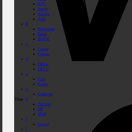
APC
Apple
Asrock
Asus
b
Bachmann
Benq
BOOX
c
Canon
Corsair
d
Dahua
DELL
e
Eizo
Epson
g
Gigabyte
Visa
h
Horizon
HP
HSM
i
Inepro
j