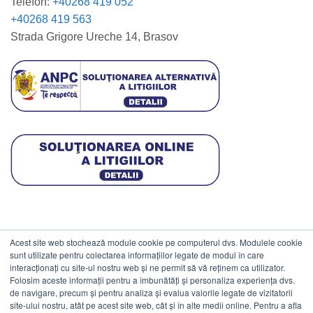
Telefon:
+40268 419 052
+40268 419 563
Strada Grigore Ureche 14, Brasov
Acest site web stochează module cookie pe computerul dvs. Modulele cookie
DATE COMERCIALE
sunt utilizate pentru colectarea informațiilor legate de modul în care
interacționați cu site-ul nostru web și ne permit să vă reținem ca utilizator.
Folosim aceste informații pentru a îmbunătăți și personaliza experiența dvs.
ESTICO S.R.L.
de navigare, precum și pentru analiza și evalua valorile legate de vizitatorii
CIF: RO1094402.
site-ului nostru, atât pe acest site web, cât și în alte medii online. Pentru a afla