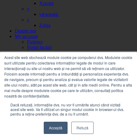
Xiaomi
v
viewsonic
z
Zebra
Despre noi
My account
Partener
Portal facturi
Sesizare
Acest site web stochează module cookie pe computerul dvs. Modulele cookie
Citire contor
sunt utilizate pentru colectarea informațiilor legate de modul în care
Help
interacționați cu site-ul nostru web și ne permit să vă reținem ca utilizator.
Servicii
Folosim aceste informații pentru a îmbunătăți și personaliza experiența dvs.
Service on call
de navigare, precum și pentru analiza și evalua valorile legate de vizitatorii
Estico – Soluții de Print & IT pentru Companii
site-ului nostru, atât pe acest site web, cât și în alte medii online. Pentru a afla
FSMA – Full Service Maintenance Agreement
mai multe despre modulele cookie pe care le utilizăm, consultați politica
Inchiriere echipamente Xerox
noastră de confidențialitate.
Sistemul electronic de achiziții publice SEAP
Sistemul de finanțare prin Grenke
Dacă refuzați, informațiile dvs. nu vor fi urmărite atunci când vizitați
Contact
acest site web. Va fi utilizat un singur modul cookie în browser-ul dvs.
Autentificare / Înregistrare
pentru a reține preferința dvs. de a nu fi urmărit.
Acceptă
Refuză