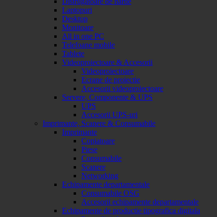
Distrugatoare de hartie
Laptopuri
Desktop
Monitoare
All in one PC
Telefoane mobile
Tablete
Videoproiectoare & Accesorii
Videoproiectoare
Ecrane de proiectie
Accesorii videoproiectoare
Servere, Componente & UPS
UPS
Accesorii UPS-uri
Imprimante, Scanere & Consumabile
Imprimante
Copiatoare
Piese
Consumabile
Scanere
Networking
Echipamente departamentale
Consumabile OSG
Accesorii echipamente departamentale
Echipamente de productie tipografica digitala