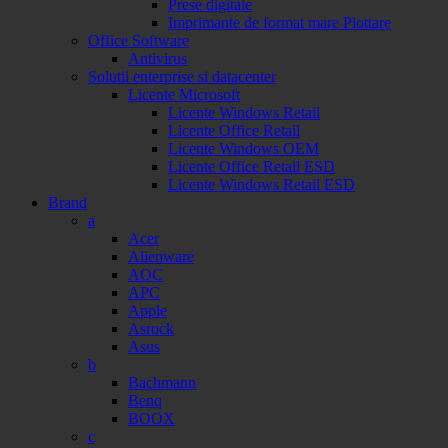
Prese digitale
Imprimante de format mare Plottare
Office Software
Antivirus
Solutii enterprise si datacenter
Licente Microsoft
Licente Windows Retail
Licente Office Retail
Licente Windows OEM
Licente Office Retail ESD
Licente Windows Retail ESD
Brand
a
Acer
Alienware
AOC
APC
Apple
Asrock
Asus
b
Bachmann
Benq
BOOX
c