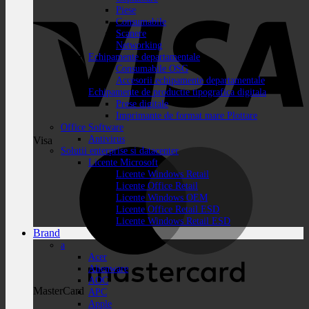
Piese
Consumabile
Scanere
Networking
Echipamente departamentale
Consumabile OSG
Accesorii echipamente departamentale
Echipamente de productie tipografica digitala
Prese digitale
Imprimante de format mare Plottare
Office Software
Antivirus
Visa
Solutii enterprise si datacenter
Licente Microsoft
Licente Windows Retail
Licente Office Retail
Licente Windows OEM
Licente Office Retail ESD
Licente Windows Retail ESD
Brand
a
Acer
Alienware
AOC
MasterCard
APC
Apple