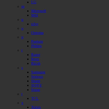
LG
m
Microsoft
MSI
n
nJoy
o
Optoma
p
Pantum
Philips
r
Razer
Renz
Ricoh
s
Samsung
Serioux
Sharp
SONY
Sopar
t
TCL
x
Xerox