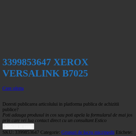
3399853647 XEROX
VERSALINK B7025
Cere oferta
Doresti publicarea articolului in platforma publica de achizitii
publice?
Poti adauga produsul in cos sau poti apela la formularul de mai jos
prin care vei lua contact direct cu un consultant Estico
Solicită in seap
SKU:
3399853647
Categorie:
Grupuri de lucru mici/medii
Etichete: