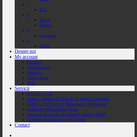
t
TCL
x
Xerox
Xiaomi
v
viewsonic
z
Zebra
Despre noi
My account
Partener
Portal facturi
Sesizare
Citire contor
Help
Servicii
Service on call
Estico – Soluții de Print & IT pentru Companii
FSMA – Full Service Maintenance Agreement
Inchiriere echipamente Xerox
Sistemul electronic de achiziții publice SEAP
Sistemul de finanțare prin Grenke
Contact