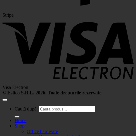
Stripe
Visa Electron
©
Estico S.R.L. 2026. Toate drepturile rezervate.
Caută după:
Home
Shop
Office hardware