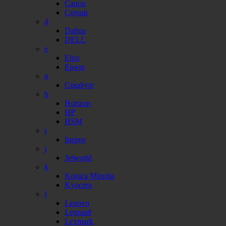
Canon
Corsair
d
Dahua
DELL
e
Eizo
Epson
g
Gigabyte
h
Horizon
HP
HSM
i
Inepro
j
Jetworld
k
Konica Minolta
Kyocera
l
Lenovo
Legrand
Lexmark