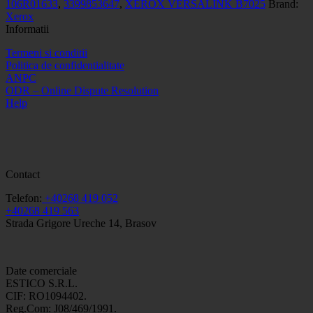
106R01633
,
3399853647
,
XEROX VERSALINK B7025
Brand:
Xerox
Informatii
Termeni si conditii
Politica de confidentialitate
ANPC
ODR – Online Dispute Resolution
Help
Contact
Telefon:
+40268 419 052
+40268 419 563
Strada Grigore Ureche 14, Brasov
Date comerciale
ESTICO S.R.L.
CIF: RO1094402.
Reg.Com: J08/469/1991.