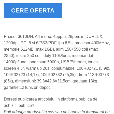
CERE OFERTA
Phaser 3610DN, A4 mono, 45ppm, 28ppm in DUPLEX,
1200dpi, PCL5 si 6/PS3/PDF, fpo 6,5s, procesor 400MHhz,
memorie 512MB (max 1GB), alim 150+550 coli (max
2350), iesire 250 coli, duty 110k/luna, recomandat
14000p/luna, toner start 5900p, USB/Ethernet, touch
screen 4,3″, warm up 20s, consumabile: 106R02721 (5,9k),
106R02723 (14,1k), 106R02732 (25,3k), drum 113R00773
(85k), dimensiuni: 39.3×42.6×31.5cm, greutate 13kg,
garantie 12 luni, on depot.
Doresti publicarea articolului in platforma publica de
achizitii publice?
Poti adauga produsul in cos sau poti apela la formularul de