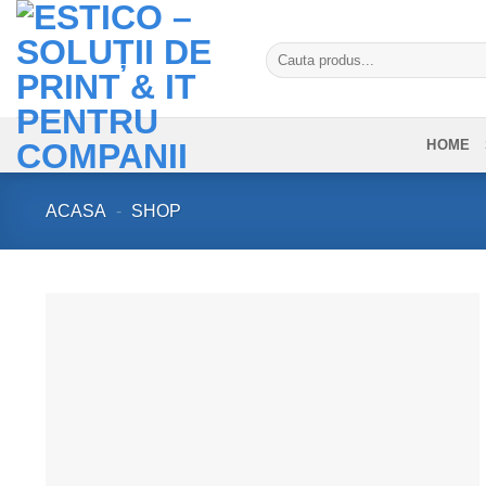
Skip
to
Caută
content
după:
HOME
ACASA
-
SHOP