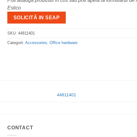
Poti adauga produsul in cos sau poti apela la formularul de m
Estico
SOLICITĂ IN SEAP
SKU:
44811401
Categorii:
Accessories
,
Office hardware
44811401
CONTACT