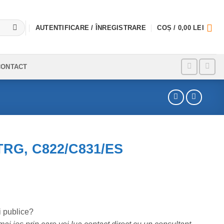
AUTENTIFICARE / ÎNREGISTRARE
COȘ /
0,00
LEI
CONTACT
TRG, C822/C831/ES
i publice?