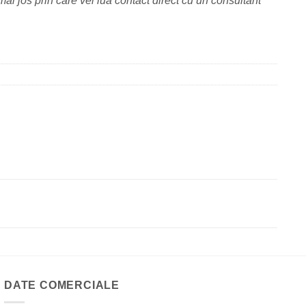
ai jos prin care vei lua contact direct cu un consultant
DATE COMERCIALE