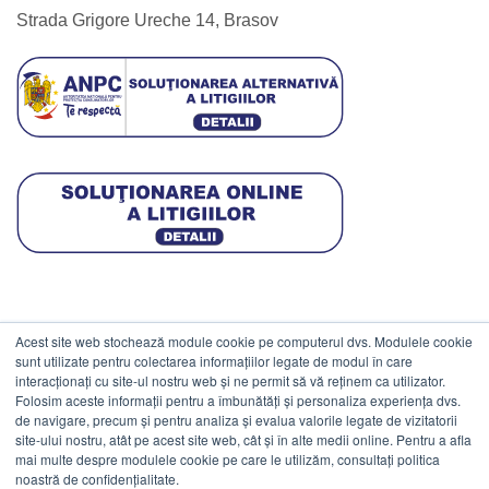
Strada Grigore Ureche 14, Brasov
Acest site web stochează module cookie pe computerul dvs. Modulele cookie
DATE COMERCIALE
sunt utilizate pentru colectarea informațiilor legate de modul în care
interacționați cu site-ul nostru web și ne permit să vă reținem ca utilizator.
Folosim aceste informații pentru a îmbunătăți și personaliza experiența dvs.
ESTICO S.R.L.
de navigare, precum și pentru analiza și evalua valorile legate de vizitatorii
CIF: RO1094402.
site-ului nostru, atât pe acest site web, cât și în alte medii online. Pentru a afla
mai multe despre modulele cookie pe care le utilizăm, consultați politica
Reg.Com: J08/469/1991.
noastră de confidențialitate.