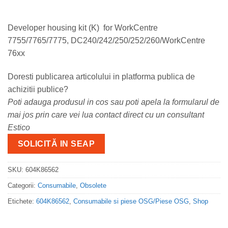
Developer housing kit (K) for WorkCentre
7755/7765/7775, DC240/242/250/252/260/WorkCentre
76xx
Doresti publicarea articolului in platforma publica de
achizitii publice?
Poti adauga produsul in cos sau poti apela la formularul de
mai jos prin care vei lua contact direct cu un consultant
Estico
SOLICITĂ IN SEAP
SKU:
604K86562
Categorii:
Consumabile
,
Obsolete
Etichete:
604K86562
,
Consumabile si piese OSG/Piese OSG
,
Shop