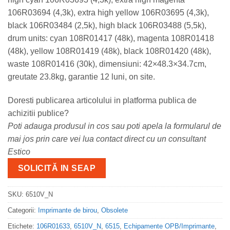
106R03694 (4,3k), extra high yellow 106R03695 (4,3k),
black 106R03484 (2,5k), high black 106R03488 (5,5k),
drum units: cyan 108R01417 (48k), magenta 108R01418
(48k), yellow 108R01419 (48k), black 108R01420 (48k),
waste 108R01416 (30k), dimensiuni: 42×48.3×34.7cm,
greutate 23.8kg, garantie 12 luni, on site.
Doresti publicarea articolului in platforma publica de
achizitii publice?
Poti adauga produsul in cos sau poti apela la formularul de
mai jos prin care vei lua contact direct cu un consultant
Estico
SOLICITĂ IN SEAP
SKU:
6510V_N
Categorii:
Imprimante de birou
,
Obsolete
Etichete:
106R01633
,
6510V_N
,
6515
,
Echipamente OPB/Imprimante
,