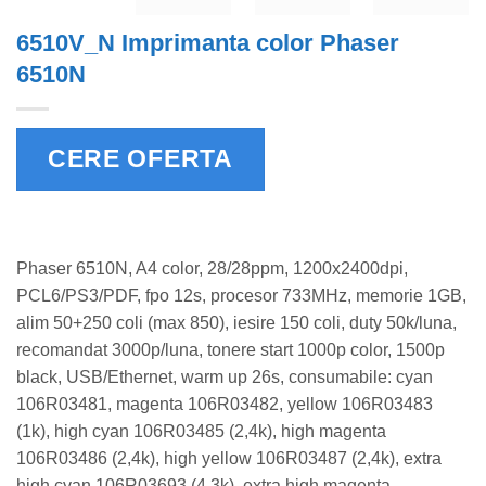
6510V_N Imprimanta color Phaser
6510N
CERE OFERTA
Phaser 6510N, A4 color, 28/28ppm, 1200x2400dpi,
PCL6/PS3/PDF, fpo 12s, procesor 733MHz, memorie 1GB,
alim 50+250 coli (max 850), iesire 150 coli, duty 50k/luna,
recomandat 3000p/luna, tonere start 1000p color, 1500p
black, USB/Ethernet, warm up 26s, consumabile: cyan
106R03481, magenta 106R03482, yellow 106R03483
(1k), high cyan 106R03485 (2,4k), high magenta
106R03486 (2,4k), high yellow 106R03487 (2,4k), extra
high cyan 106R03693 (4,3k), extra high magenta