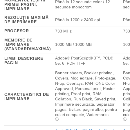
MOMENTUL IEȘIRII
Până la 12 secunde color / 12
Pân
PRIMEI PAGINI,
secunde monocrom
sec
IMPRIMARE
REZOLUȚIE MAXIMĂ
Până la 1200 x 2400 dpi
Pân
DE IMPRIMARE
PROCESOR
733 MHz
73
MEMORIE DE
IMPRIMARE
1000 MB / 1000 MB
100
(STANDARD/MAXIMĂ)
Adobe® PostScript® 3™, PCL®
Ado
LIMBI DESCRIERE
PAGIN
5e, 6, PDF, TIFF
5e,
Banner sheets, Booklet printing,
Ban
Covers, Mod editare, Fit-to-page,
Cov
N-up, Overlays, PANTONE Color
N-u
Approved, Personal print, Poster
App
printing, Proof print, RAM
pri
CARACTERISTICI DE
IMPRIMARE
Collation, Run Black, Saved print,
Col
Imprimare securizată, Separator
Imp
pages, Evitare pagini albe, pentru
pag
culori compacte, Watermarks
cul
ⓘ
ⓘ