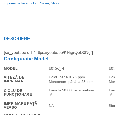
imprimante laser color
,
Phaser
,
Shop
DESCRIERE
[su_youtube url=”https://youtu.be/KNjgrQbD0Ng”]
Configuratie Model
MODEL
6510V_N
65
Color: până la 28 ppm
Col
VITEZĂ DE
IMPRIMARE
Monocrom: până la 28 ppm
Mon
Până la
50 000
imagini/lună
Pân
CICLU DE
FUNCȚIONARE
ⓘ
ⓘ
IMPRIMARE FAȚĂ-
NA
Sta
VERSO