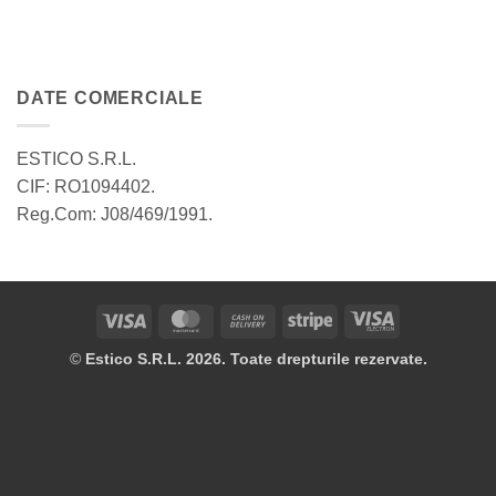
DATE COMERCIALE
ESTICO S.R.L.
CIF: RO1094402.
Reg.Com: J08/469/1991.
Visa
MasterCard
Cash
Stripe
Visa
On
Electron
©
Estico S.R.L. 2026. Toate drepturile rezervate.
Delivery