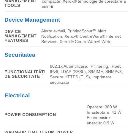
MANAGEMENT
compacte, Xerox® tehnologie de corectare a
TOOLS
culorii
Device Management
Alerte e-mail, PrintingScout™ Alert
DEVICE
MANAGEMENT
Notification, Xerox® CentreWare® Internet
FEATURES
Services, Xerox® CentreWare® Web
Securitatea
802.1x Autentificare, IP filtering, IPSec,
IPv6, LDAP (SASL), S/MIME, SNMPv3,
FUNCȚIONALITĂȚI
DE SECURITATE
Secure HTTPS (TLS), Imprimare
securizată
Electrical
Operare:
380
W
În așteptare:
41
W
POWER CONSUMPTION
Economisire
energie:
0.9
W
WARM-UP TIME (FROM POWER