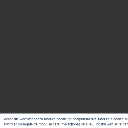
Acest site web stochează module cookie pe computerul dvs. Modulele cookie sunt
informațiilor legate de modul în care interacționați cu site-ul nostru web și ne perm