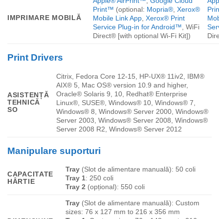
Apple® AirPrint™
,
Google Cloud
App
Print™
(optional:
Mopria®
,
Xerox®
Pri
IMPRIMARE MOBILĂ
Mobile Link App
,
Xerox® Print
Mob
Service Plug-in for Android™
, WiFi
Ser
Direct® [with optional Wi-Fi Kit])
Dire
Print Drivers
Citrix, Fedora Core 12-15, HP-UX® 11iv2, IBM®
AIX® 5, Mac OS® version 10.9 and higher,
Oracle® Solaris 9, 10, Redhat® Enterprise
ASISTENȚĂ
TEHNICĂ
Linux®, SUSE®, Windows® 10, Windows® 7,
SO
Windows® 8, Windows® Server 2000, Windows®
Server 2003, Windows® Server 2008, Windows®
Server 2008 R2, Windows® Server 2012
Manipulare suporturi
Tray
(Slot de alimentare manuală):
50
coli
CAPACITATE
Tray 1
:
250
coli
HÂRTIE
Tray 2
(opțional):
550
coli
Tray
(Slot de alimentare manuală): Custom
sizes: 76 x 127 mm to 216 x 356 mm