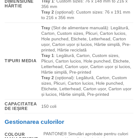
Tray 1
: Custom sizes: 76 x 148 mm to 216 x
DIMENSIUNE
HÂRTIE
356 mm
Tray 2
(opțional): Custom sizes: 76 x 191 mm
to 216 x 356 mm
Tray
(Slot de alimentare manuală): Legătură,
Carton, Custom sizes, Plicuri, Carton lucios,
Hole punched, Etichete, Letterhead, Carton
ușor, Carton ușor și lucios, Hârtie simplă, Pre-
printed, Hârtie reciclată
Tray 1
: Legătură, Carton, Custom sizes,
TIPURI MEDIA
Plicuri, Carton lucios, Hole punched, Etichete,
Letterhead, Carton ușor, Carton ușor și lucios,
Hârtie simplă, Pre-printed
Tray 2
(opțional): Legătură, Carton, Custom
sizes, Plicuri, Carton lucios, Hole punched,
Etichete, Letterhead, Carton ușor, Carton ușor
și lucios, Hârtie simplă, Pre-printed
CAPACITATEA
150
coli
DE IEȘIRE
Gestionarea culorilor
PANTONE® Simulări aprobate pentru culori
COLOUR