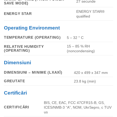
27
secunde
SAVE MODE)
ENERGY STAR®
ENERGY STAR
qualified
Operating Environment
TEMPERATURE (OPERATING)
5 – 32 ° C
15 – 85 % RH
RELATIVE HUMIDITY
(OPERATING)
(noncondensing)
Dimensiuni
DIMENSIUNI – MINIME (LXAXÎ)
420 x 499 x 347 mm
GREUTATE
23.8
kg (min)
Certificări
BIS, CE, EAC, FCC 47CFR15-B, GS,
CERTIFICĂRI
ICES/NMB-3 “A”, NOM, UkrSepro, c TUV
us