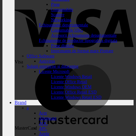
Piese
Consumabile
Scanere
Networking
Echipamente departamentale
Consumabile OSG
Accesorii echipamente departamentale
Echipamente de productie tipografica digitala
Prese digitale
Imprimante de format mare Plottare
Office Software
Antivirus
Visa
Solutii enterprise si datacenter
Licente Microsoft
Licente Windows Retail
Licente Office Retail
Licente Windows OEM
Licente Office Retail ESD
Licente Windows Retail ESD
Brand
a
Acer
Alienware
AOC
MasterCard
APC
Apple