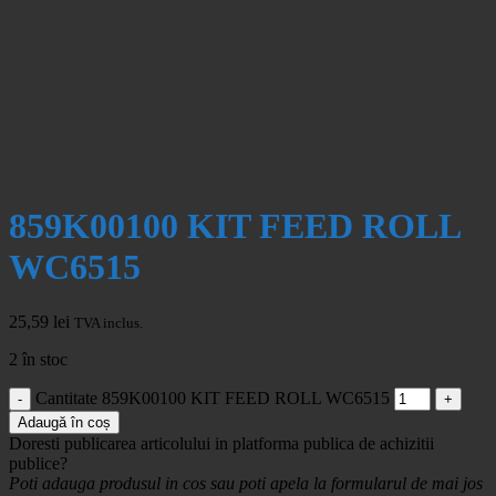
859K00100 KIT FEED ROLL
WC6515
25,59
lei
TVA inclus.
2 în stoc
Cantitate 859K00100 KIT FEED ROLL WC6515
Adaugă în coș
Doresti publicarea articolului in platforma publica de achizitii
publice?
Poti adauga produsul in cos sau poti apela la formularul de mai jos