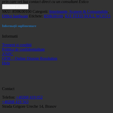
prin care vei lua contact direct cu un consultant Estico
Solicită in seap
SKU:
859K00100
Categorii:
Imprimante, Scanere & Consumabile
,
Office hardware
Etichete:
859K00100
,
KIT FEED ROLL WC6515
Informații suplimentare
Informatii
Termeni si conditii
Politica de confidentialitate
ANPC
ODR – Online Dispute Resolution
Help
Contact
Telefon:
+40268 419 052
+40268 419 563
Strada Grigore Ureche 14, Brasov