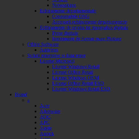
Networking
Echipamente departamentale
Consumabile OSG
Accesorii echipamente departamentale
Echipamente de productie tipografica digitala
Prese digitale
Imprimante de format mare Plottare
Office Software
Antivirus
Solutii enterprise si datacenter
Licente Microsoft
Licente Windows Retail
Licente Office Retail
Licente Windows OEM
Licente Office Retail ESD
Licente Windows Retail ESD
Brand
a
Acer
Alienware
AOC
APC
Apple
Asrock