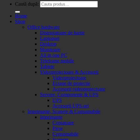
Caută după:
Home
Shop
Office hardware
Distrugatoare de hartie
Laptopuri
Desktop
Monitoare
All in one PC
Telefoane mobile
Tablete
Videoproiectoare & Accesorii
Videoproiectoare
Ecrane de proiectie
Accesorii videoproiectoare
Servere, Componente & UPS
UPS
Accesorii UPS-uri
Imprimante, Scanere & Consumabile
Imprimante
Copiatoare
Piese
Consumabile
Scanere