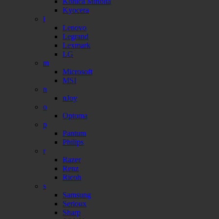
Konica Minolta
Kyocera
l
Lenovo
Legrand
Lexmark
LG
m
Microsoft
MSI
n
nJoy
o
Optoma
p
Pantum
Philips
r
Razer
Renz
Ricoh
s
Samsung
Serioux
Sharp