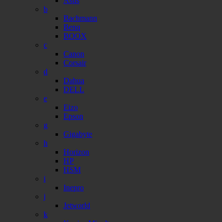
Asus
b
Bachmann
Benq
BOOX
c
Canon
Corsair
d
Dahua
DELL
e
Eizo
Epson
g
Gigabyte
h
Horizon
HP
HSM
i
Inepro
j
Jetworld
k