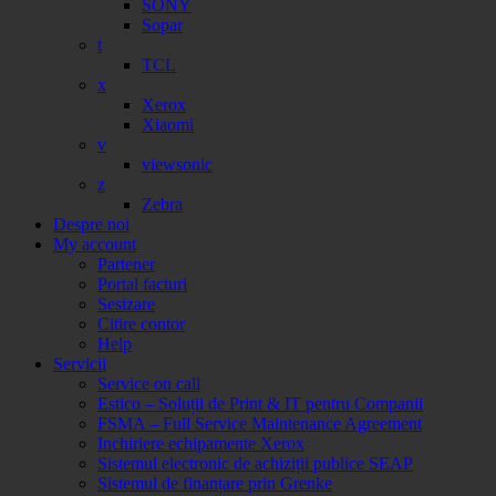
SONY
Sopar
t
TCL
x
Xerox
Xiaomi
v
viewsonic
z
Zebra
Despre noi
My account
Partener
Portal facturi
Sesizare
Citire contor
Help
Servicii
Service on call
Estico – Soluții de Print & IT pentru Companii
FSMA – Full Service Maintenance Agreement
Inchiriere echipamente Xerox
Sistemul electronic de achiziții publice SEAP
Sistemul de finanțare prin Grenke