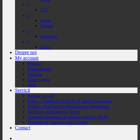
t
TCL
x
Xerox
Xiaomi
v
viewsonic
z
Zebra
Despre noi
My account
Partener
Portal facturi
Sesizare
Citire contor
Help
Servicii
Service on call
Estico – Soluții de Print & IT pentru Companii
FSMA – Full Service Maintenance Agreement
Inchiriere echipamente Xerox
Sistemul electronic de achiziții publice SEAP
Sistemul de finanțare prin Grenke
Contact