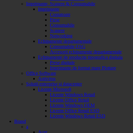
Imprimante, Scanere & Consumabile
Imprimante
Copiatoare
Piese
Consumabile
Scanere
Networking
Echipamente departamentale
Consumabile OSG
Accesorii echipamente departamentale
Echipamente de productie tipografica digitala
Prese digitale
Imprimante de format mare Plottare
Office Software
Antivirus
Solutii enterprise si datacenter
Licente Microsoft
Licente Windows Retail
Licente Office Retail
Licente Windows OEM
Licente Office Retail ESD
Licente Windows Retail ESD
Brand
a
Acer