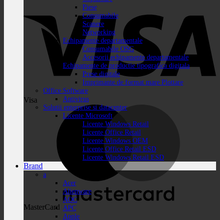
Piese
Consumabile
Scanere
Networking
Echipamente departamentale
Consumabile OSG
Accesorii echipamente departamentale
Echipamente de productie tipografica digitala
Prese digitale
Imprimante de format mare Plottare
Office Software
Antivirus
Visa
Solutii enterprise si datacenter
Licente Microsoft
Licente Windows Retail
Licente Office Retail
Licente Windows OEM
Licente Office Retail ESD
Licente Windows Retail ESD
Brand
a
Acer
Alienware
AOC
MasterCard
APC
Apple