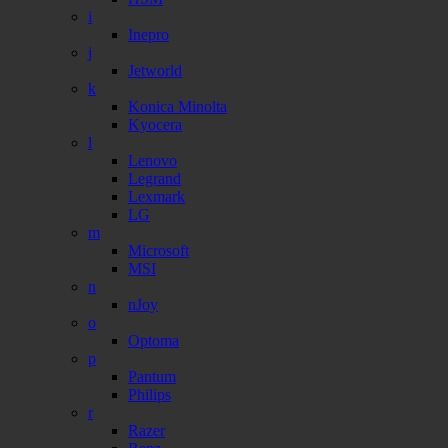
i
Inepro
j
Jetworld
k
Konica Minolta
Kyocera
l
Lenovo
Legrand
Lexmark
LG
m
Microsoft
MSI
n
nJoy
o
Optoma
p
Pantum
Philips
r
Razer