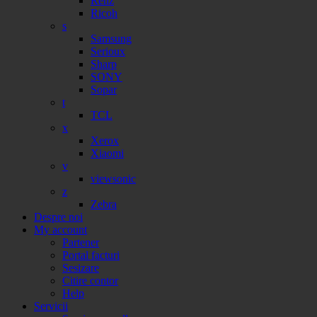
Renz
Ricoh
s
Samsung
Serioux
Sharp
SONY
Sopar
t
TCL
x
Xerox
Xiaomi
v
viewsonic
z
Zebra
Despre noi
My account
Partener
Portal facturi
Sesizare
Citire contor
Help
Servicii