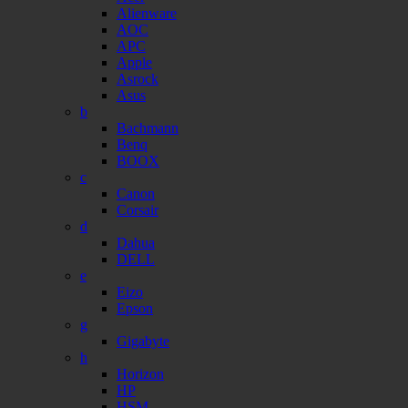
Alienware
AOC
APC
Apple
Asrock
Asus
b
Bachmann
Benq
BOOX
c
Canon
Corsair
d
Dahua
DELL
e
Eizo
Epson
g
Gigabyte
h
Horizon
HP
HSM