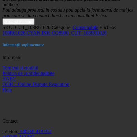
publice?
Poti adauga produsul in cos sau poti apela la formularul de mai jos
prin care vei lua contact direct cu un consultant Estico
Solicită in seap
SKU:
CUT_108R01026
Categorie:
Consumabile
Etichete:
108R01026 CYAN INK CQ8900
,
CUT_108R01026
Informații suplimentare
Informatii
Termeni si conditii
Politica de confidentialitate
ANPC
ODR – Online Dispute Resolution
Help
Contact
Telefon:
+40268 419 052
+40268 419 563