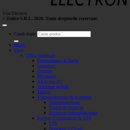
Visa Electron
©
Estico S.R.L. 2026. Toate drepturile rezervate.
Caută după:
Home
Shop
Office hardware
Distrugatoare de hartie
Laptopuri
Desktop
Monitoare
All in one PC
Telefoane mobile
Tablete
Videoproiectoare & Accesorii
Videoproiectoare
Ecrane de proiectie
Accesorii videoproiectoare
Servere, Componente & UPS
UPS
Accesorii UPS-uri