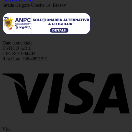
Strada Grigore Ureche 14, Brasov
Date comerciale
ESTICO S.R.L.
CIF: RO1094402.
Reg.Com: J08/469/1991.
Visa