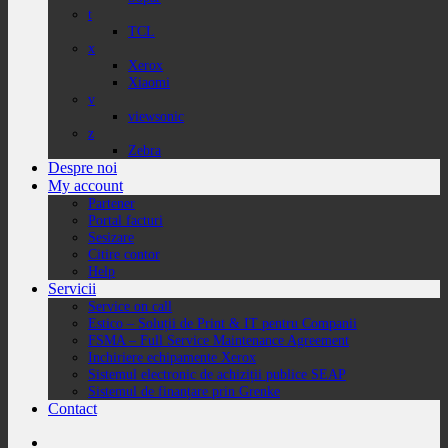
t
TCL
x
Xerox
Xiaomi
v
viewsonic
z
Zebra
Despre noi
My account
Partener
Portal facturi
Sesizare
Citire contor
Help
Servicii
Service on call
Estico – Soluții de Print & IT pentru Companii
FSMA – Full Service Maintenance Agreement
Inchiriere echipamente Xerox
Sistemul electronic de achiziții publice SEAP
Sistemul de finanțare prin Grenke
Contact