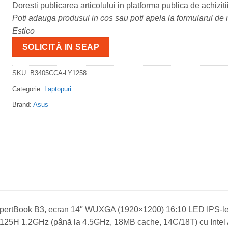
Doresti publicarea articolului in platforma publica de achiziti
Poti adauga produsul in cos sau poti apela la formularul de m
Estico
SOLICITĂ IN SEAP
SKU:
B3405CCA-LY1258
Categorie:
Laptopuri
Brand:
Asus
ertBook B3, ecran 14″ WUXGA (1920×1200) 16:10 LED IPS-leve
5 125H 1.2GHz (până la 4.5GHz, 18MB cache, 14C/18T) cu Intel 