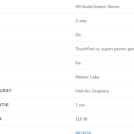
HD AudioSistem Stereo
2-way
Da
TouchPad cu suport pentru gest
Da
Meteor Lake
EGRAT
Intel Arc Graphics
ATIE
7 nm
A
115 W
WUXGA