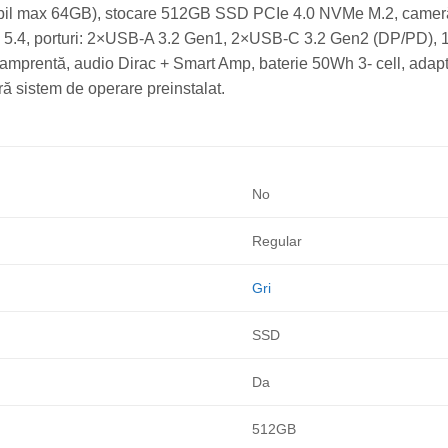
 max 64GB), stocare 512GB SSD PCIe 4.0 NVMe M.2, cameră 10
h 5.4, porturi: 2×USB-A 3.2 Gen1, 2×USB-C 3.2 Gen2 (DP/PD),
r amprentă, audio Dirac + Smart Amp, baterie 50Wh 3- cell, adap
 sistem de operare preinstalat.
No
Regular
Gri
SSD
Da
512GB