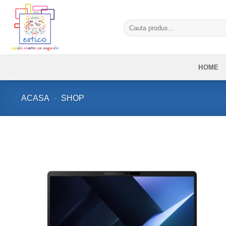
Skip
to
Caută
content
după:
HOME
ACASA
-
SHOP