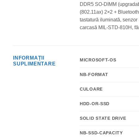
DDR5 SO-DIMM (upgradabil
(802.11ax) 2×2 + Bluetoot
tastatură iluminată, senzo
carcasă MIL-STD-810H, fără
INFORMAȚII
MICROSOFT-OS
SUPLIMENTARE
NB-FORMAT
CULOARE
HDD-OR-SSD
SOLID STATE DRIVE
NB-SSD-CAPACITY