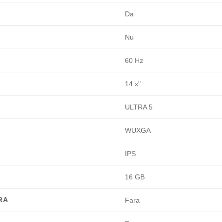
Da
Nu
60 Hz
14.x"
ULTRA 5
WUXGA
IPS
16 GB
RA
Fara