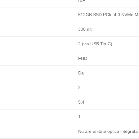
512GB SSD PCIe 4.0 NVMe M
300 niti
2 (via USB Tip-C)
FHD
Da
2
5.4
1
Nu are unitate optica integrata