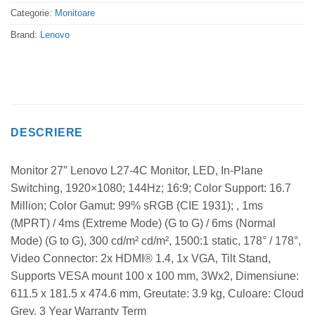
Categorie:
Monitoare
Brand:
Lenovo
DESCRIERE
Monitor 27″ Lenovo L27-4C Monitor, LED, In-Plane
Switching, 1920×1080; 144Hz; 16:9; Color Support: 16.7
Million; Color Gamut: 99% sRGB (CIE 1931); , 1ms
(MPRT) / 4ms (Extreme Mode) (G to G) / 6ms (Normal
Mode) (G to G), 300 cd/m² cd/m², 1500:1 static, 178° / 178°,
Video Connector: 2x HDMI® 1.4, 1x VGA, Tilt Stand,
Supports VESA mount 100 x 100 mm, 3Wx2, Dimensiune:
611.5 x 181.5 x 474.6 mm, Greutate: 3.9 kg, Culoare: Cloud
Grey, 3 Year Warranty Term