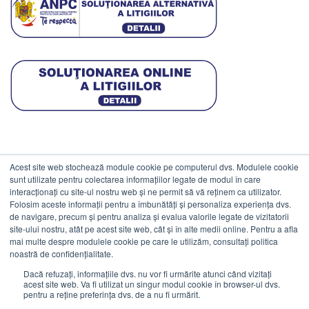
Acest site web stochează module cookie pe computerul dvs. Modulele cookie
DATE COMERCIALE
sunt utilizate pentru colectarea informațiilor legate de modul în care
interacționați cu site-ul nostru web și ne permit să vă reținem ca utilizator.
Folosim aceste informații pentru a îmbunătăți și personaliza experiența dvs.
ESTICO S.R.L.
de navigare, precum și pentru analiza și evalua valorile legate de vizitatorii
CIF: RO1094402.
site-ului nostru, atât pe acest site web, cât și în alte medii online. Pentru a afla
mai multe despre modulele cookie pe care le utilizăm, consultați politica
Reg.Com: J08/469/1991.
noastră de confidențialitate.
Dacă refuzați, informațiile dvs. nu vor fi urmărite atunci când vizitați
acest site web. Va fi utilizat un singur modul cookie în browser-ul dvs.
pentru a reține preferința dvs. de a nu fi urmărit.