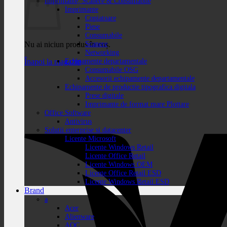
Imprimante, Scanere & Consumabile
Imprimante
Copiatoare
Piese
Consumabile
Scanere
Nu ai niciun produs în coș.
Networking
Echipamente departamentale
Înapoi la magazin
Consumabile OSG
Accesorii echipamente departamentale
Echipamente de productie tipografica digitala
Prese digitale
Imprimante de format mare Plottare
Office Software
Antivirus
Solutii enterprise si datacenter
Licente Microsoft
Licente Windows Retail
Licente Office Retail
Licente Windows OEM
Licente Office Retail ESD
Licente Windows Retail ESD
Brand
a
Acer
Alienware
AOC