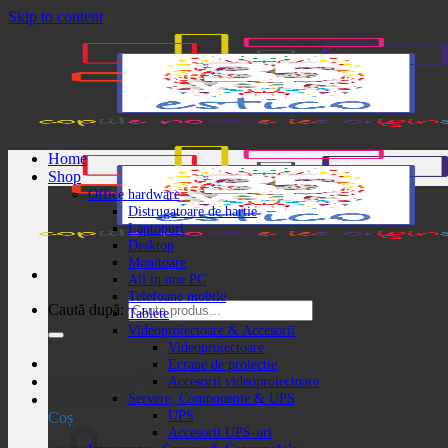
Skip to content
Home
Shop
Office hardware
Distrugatoare de hartie
Laptopuri
Desktop
Monitoare
All in one PC
Telefoane mobile
Caută după:
Tablete
Videoproiectoare & Accesorii
Videoproiectoare
Ecrane de proiectie
Autentificare / Înregistrare
Accesorii videoproiectoare
Servere, Componente & UPS
Coș /
0,00
lei
UPS
Coș
Accesorii UPS-uri