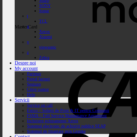
Sharp
SONY
Sopar
t
TCL
x
MasterCard
Xerox
Xiaomi
v
viewsonic
z
Zebra
Despre noi
My account
Partener
Portal facturi
Sesizare
Citire contor
Help
Servicii
Service on call
Estico – Soluții de Print & IT pentru Companii
FSMA – Full Service Maintenance Agreement
Inchiriere echipamente Xerox
Sistemul electronic de achiziții publice SEAP
Sistemul de finanțare prin Grenke
Contact