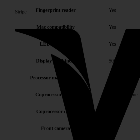
Fingerprint reader
Yes
Stripe
Mac compatibility
Yes
LED backlight
Yes
Display brightness
500 cd/m²
Processor manufacturer
Apple
Coprocessor model
Neural Engine
Coprocessor cores
16
Front camera
Yes