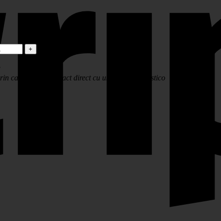
?
in care vei lua contact direct cu un consultant Estico