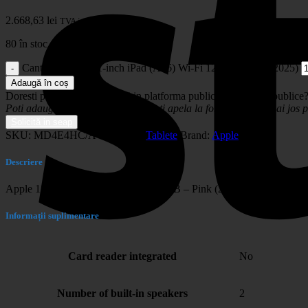
2.668,63
lei
TVA inclus.
80 în stoc
Cantitate Apple 11-inch iPad (A16) Wi-Fi 128GB - Pink (2025)
Adaugă în coș
Doresti publicarea articolului in platforma publica de achizitii publice
Poti adauga produsul in cos sau poti apela la formularul de mai jos pr
Solicită in seap
SKU:
MD4E4HC/A
Categorie:
Tablete
Brand:
Apple
Descriere
Apple 11-inch iPad (A16) Wi-Fi 128GB – Pink (2025)
Informații suplimentare
Card reader integrated
No
Number of built-in speakers
2