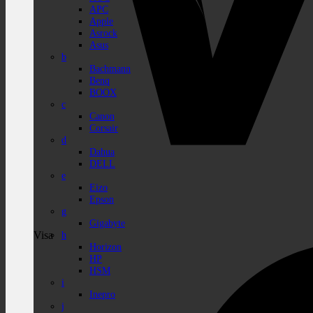
APC
Apple
Asrock
Asus
b
Bachmann
Benq
BOOX
c
Canon
Corsair
d
Dahua
DELL
e
Eizo
Epson
g
Gigabyte
Visa
h
Horizon
HP
HSM
i
Inepro
j