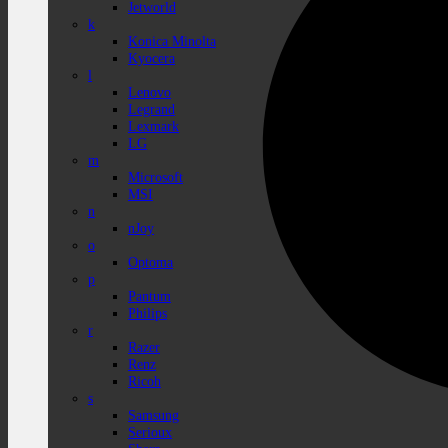
Jetworld
k
Konica Minolta
Kyocera
l
Lenovo
Legrand
Lexmark
LG
m
Microsoft
MSI
n
nJoy
o
Optoma
p
Pantum
Philips
r
Razer
Renz
Ricoh
s
Samsung
Serioux