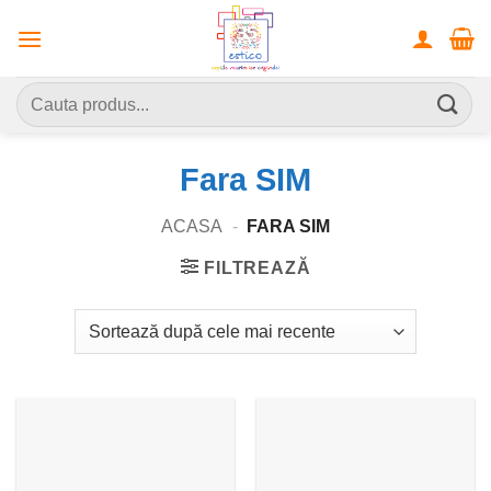
Skip
to
content
Caută
după:
Fara SIM
ACASA
-
FARA SIM
FILTREAZĂ