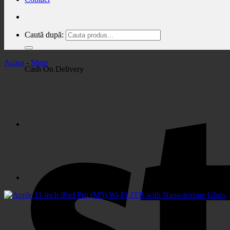
Caută după:
Acasa
-
Shop
Cash On Delivery