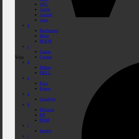
APC
Apple
Asrock
Asus
b
Bachmann
Benq
BOOX
c
Canon
Corsair
Visa
d
Dahua
DELL
e
Eizo
Epson
g
Gigabyte
h
Horizon
HP
HSM
i
Inepro
j