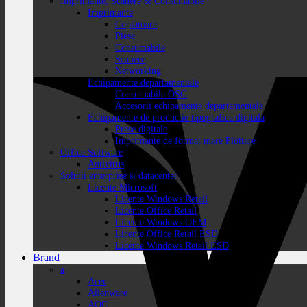
Imprimante, Scanere & Consumabile
Imprimante
Copiatoare
Piese
Consumabile
Scanere
Networking
Echipamente departamentale
Consumabile OSG
Accesorii echipamente departamentale
Echipamente de productie tipografica digitala
Prese digitale
Imprimante de format mare Plottare
Office Software
Antivirus
Solutii enterprise si datacenter
Licente Microsoft
Licente Windows Retail
Licente Office Retail
Licente Windows OEM
Licente Office Retail ESD
Licente Windows Retail ESD
Brand
a
Acer
Alienware
AOC