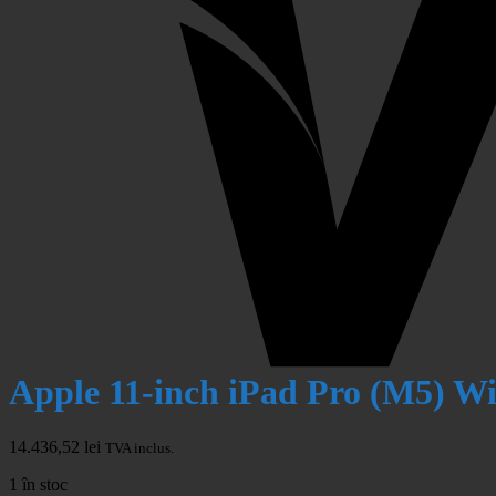
Apple 11-inch iPad Pro (M5) Wi
14.436,52
lei
TVA inclus.
1 în stoc