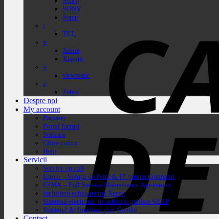
Sharp
SONY
Sopar
t
TCL
x
Xerox
Xiaomi
v
viewsonic
z
Zebra
Despre noi
My account
Partener
Portal facturi
Sesizare
Citire contor
Help
Servicii
Service on call
Estico – Soluții de Print & IT pentru Companii
FSMA – Full Service Maintenance Agreement
Inchiriere echipamente Xerox
Sistemul electronic de achiziții publice SEAP
Sistemul de finanțare prin Grenke
Contact