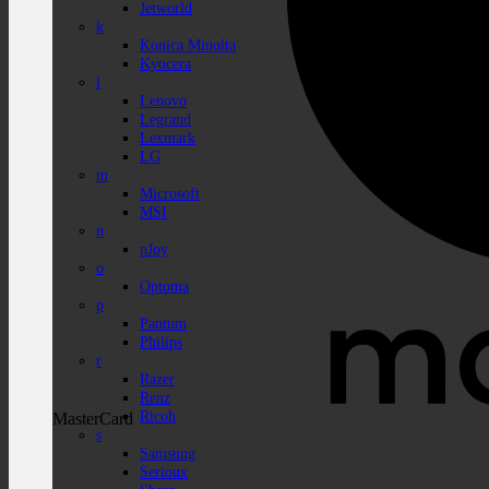
Jetworld
k
Konica Minolta
Kyocera
l
Lenovo
Legrand
Lexmark
LG
m
Microsoft
MSI
n
nJoy
o
Optoma
p
Pantum
Philips
r
Razer
Renz
Ricoh
MasterCard
s
Samsung
Serioux