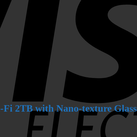
-Fi 2TB with Nano-texture Glass